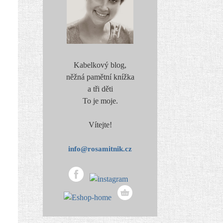
Kabelkový blog,
něžná pamětní knížka
a tři děti
To je moje.
Vítejte!
info@rosamitnik.cz