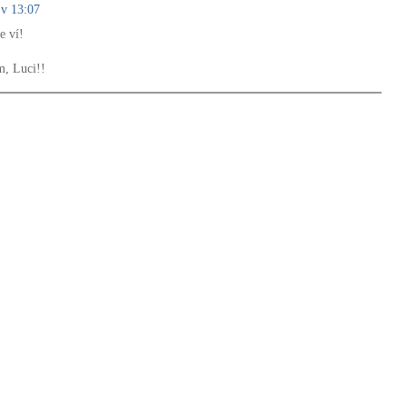
 v 13:07
e ví!
m, Luci!!