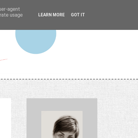
user-agent
erate usage
LEARN MORE
GOT IT