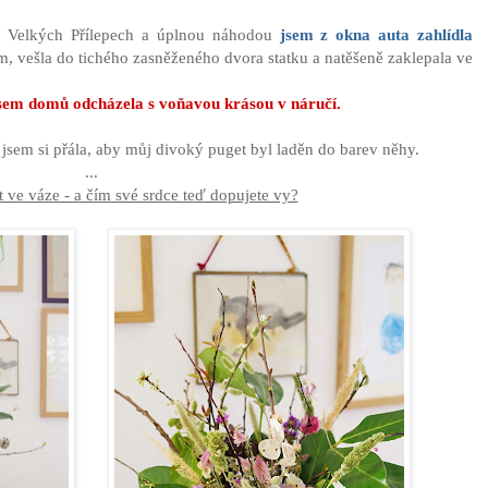
e Velkých Přílepech a úplnou náhodou
jsem z okna auta zahlídla
, vešla do tichého zasněženého dvora statku a natěšeně zaklepala ve
jsem domů odcházela s voňavou krásou v náručí.
 jsem si přála, aby můj divoký puget byl laděn do barev něhy.
...
t ve váze - a čím své srdce teď dopujete vy?