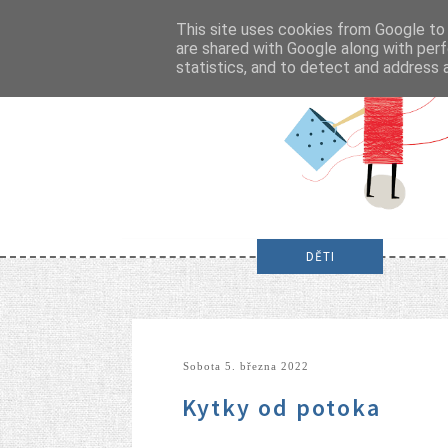
This site uses cookies from Google to d
are shared with Google along with perf
statistics, and to detect and address 
DĚTI
sobota 5. března 2022
Kytky od potoka