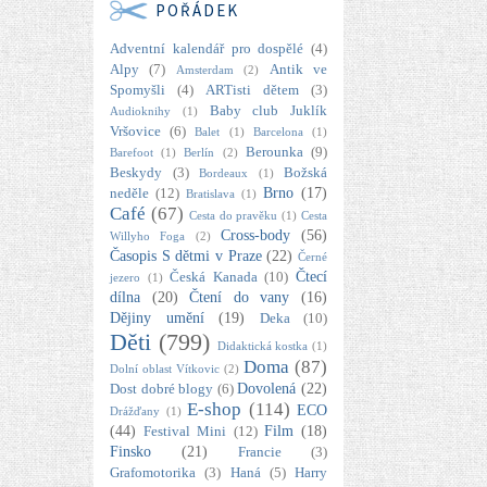
POŘÁDEK
Adventní kalendář pro dospělé
(4)
Alpy
(7)
Antik ve
Amsterdam
(2)
Spomyšli
(4)
ARTisti dětem
(3)
Baby club Juklík
Audioknihy
(1)
Vršovice
(6)
Balet
(1)
Barcelona
(1)
Berounka
(9)
Barefoot
(1)
Berlín
(2)
Beskydy
(3)
Božská
Bordeaux
(1)
Brno
(17)
neděle
(12)
Bratislava
(1)
Café
(67)
Cesta do pravěku
(1)
Cesta
Cross-body
(56)
Willyho Foga
(2)
Časopis S dětmi v Praze
(22)
Černé
Čtecí
Česká Kanada
(10)
jezero
(1)
dílna
(20)
Čtení do vany
(16)
Dějiny umění
(19)
Deka
(10)
Děti
(799)
Didaktická kostka
(1)
Doma
(87)
Dolní oblast Vítkovic
(2)
Dovolená
(22)
Dost dobré blogy
(6)
E-shop
(114)
ECO
Drážďany
(1)
(44)
Film
(18)
Festival Mini
(12)
Finsko
(21)
Francie
(3)
Grafomotorika
(3)
Haná
(5)
Harry