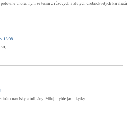
 polovině února, nyní se těším z růžových a žlutých drobnokvětých karafiátů
 v 13:08
ost,
1
eninám narcisky a tulipány. Miluju tyhle jarní kytky.