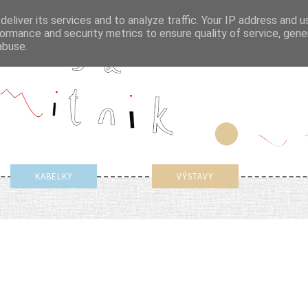
eliver its services and to analyze traffic. Your IP address and 
ormance and security metrics to ensure quality of service, gen
abuse.
KABELKY
VÝSTAVY