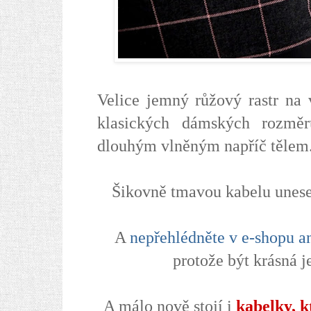
Velice jemný růžový rastr na 
klasických dámských rozmě
dlouhým vlněným napříč tělem
Šikovně tmavou kabelu unese
A
nepřehlédněte v e-shopu an
protože být krásná j
A málo nově stojí i
kabelky, k