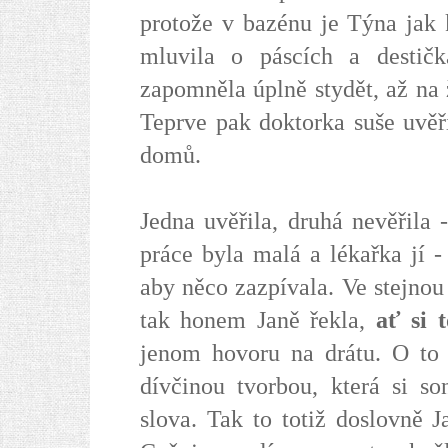
protože v bazénu je Týna jak 
mluvila o páscích a destič
zapomněla úplně stydět, až na 
Teprve pak doktorka suše uvě
domů.
Jedna uvěřila, druhá nevěřila
práce byla malá a lékařka jí -
aby něco zazpívala. Ve stejnou 
tak honem Janě řekla,
ať si 
jenom hovoru na drátu. O to 
dívčinou tvorbou, která si s
slova. Tak to totiž doslovně J