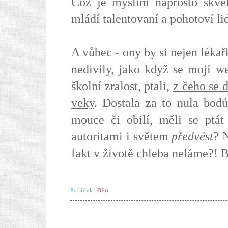
Což je myslím naprosto skvělé
mládí talentovaní a pohotoví li
A vůbec - ony by si nejen lékař
nedivily, jako když se mojí we
školní zralost, ptali,
z čeho se d
veky
. Dostala za to nula bodů,
mouce či obilí, měli se ptá
autoritami i světem
předvést
? 
fakt v životě chleba neláme?! 
Pořádek:
Děti