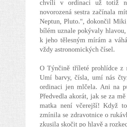
chvíli v ordinaci už totiž 
novorozená sestra začínala mít
Neptun, Pluto.", dokončil Mik
bílém uznale pokývaly hlavou, 
k jeho tělesným mírám a váhá
vždy astronomických čísel.
O Týnčině tříleté prohlídce z
Umí barvy, čísla, umí nás čty
ordinaci jen mlčela. Ani na p
Předvedla akorát, jak se za mě 
matka není včerejší! Když tot
zmínila se zdravotnice o rukáv
zkusila skočit po hlavě a rozk