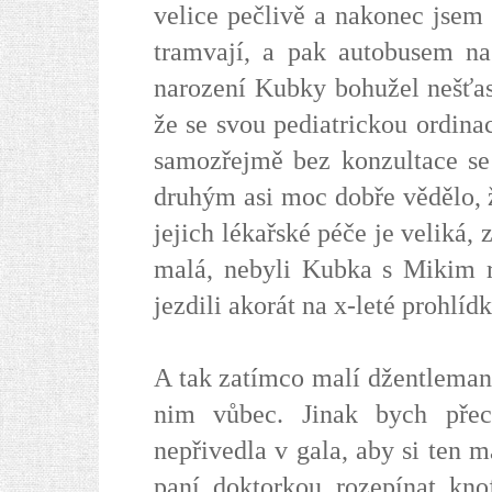
velice pečlivě a nakonec jsem 
tramvají, a pak autobusem na
narození Kubky bohužel nešťast
že se svou pediatrickou ordina
samozřejmě bez konzultace se 
druhým asi moc dobře vědělo, 
jejich lékařské péče je veliká,
malá, nebyli Kubka s Mikim 
jezdili akorát na x-leté prohlídk
A tak zatímco malí džentlemani
nim vůbec. Jinak bych přec
nepřivedla v gala, aby si ten
paní doktorkou rozepínat kno