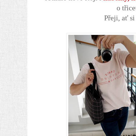
o třic
Přeji, ať s