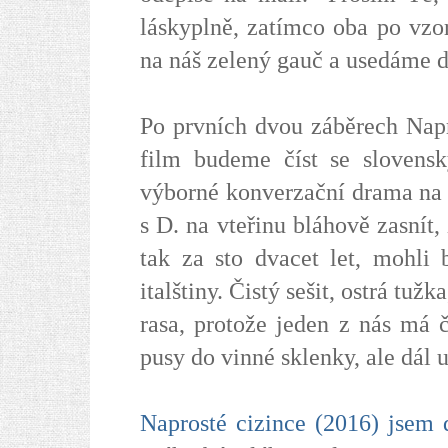
láskyplně, zatímco oba po vz
na náš zelený gauč a usedáme d
Po prvních dvou záběrech Napro
film budeme číst se slovensk
výborné konverzační drama na 
s D. na vteřinu bláhově zasnít,
tak za sto dvacet let, mohli
italštiny. Čistý sešit, ostrá tuž
rasa, protože jeden z nás má 
pusy do vinné sklenky, ale dál 
Naprosté cizince (2016) jsem d