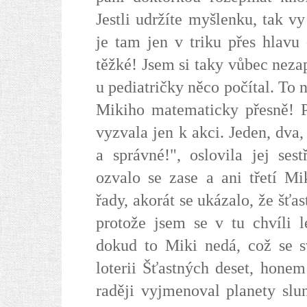
Jestli udržíte myšlenku, tak v
je tam jen v triku přes hlavu
těžké! Jsem si taky vůbec neza
u pediatričky něco počítal. To n
Mikiho matematicky přesně! Po
vyzvala jen k akci. Jeden, dva
a správné!", oslovila jej sest
ozvalo se zase a ani třetí Mi
řady, akorát se ukázalo, že šťa
protože jsem se v tu chvíli 
dokud to Miki nedá, což se s
loterii Šťastných deset, hone
raději vyjmenoval planety slun