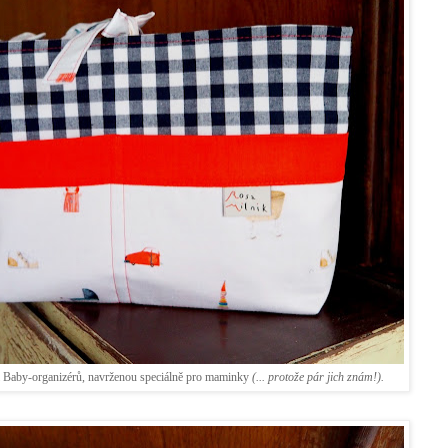
kci Baby-organizérů, navrženou speciálně pro maminky
(... protože pár jich znám!).