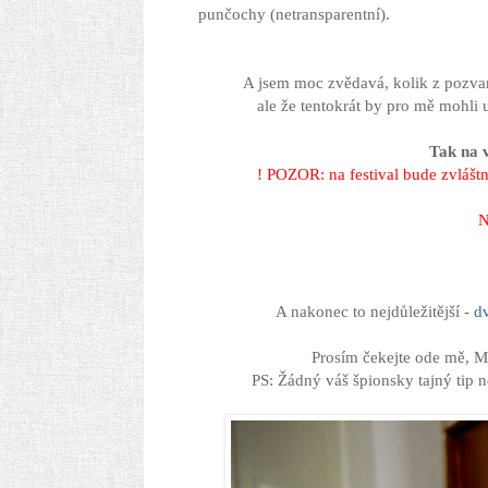
punčochy (netransparentní).
A jsem moc zvědavá, kolik z pozva
ale že tentokrát by pro mě mohli 
Tak na 
! POZOR: na festival bude zvlášt
N
A nakonec to nejdůležitější -
d
Prosím čekejte ode mě, Mí
PS: Žádný váš špionsky tajný tip n