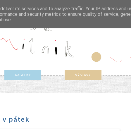
eliver its services and to analyze traffic. Your IP address and 
ormance and security metrics to ensure quality of service, gen
abuse.
KABELKY
VÝSTAVY
ž v pátek