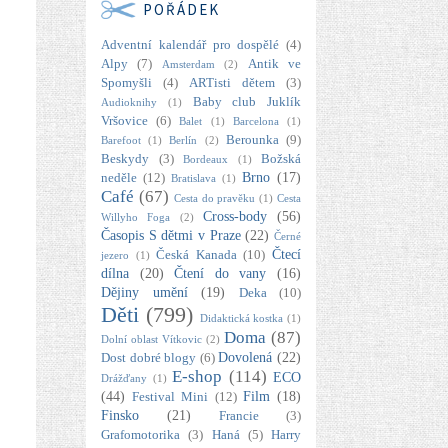
POŘÁDEK
Adventní kalendář pro dospělé
(4)
Alpy
(7)
Antik ve
Amsterdam
(2)
Spomyšli
(4)
ARTisti dětem
(3)
Baby club Juklík
Audioknihy
(1)
Vršovice
(6)
Balet
(1)
Barcelona
(1)
Berounka
(9)
Barefoot
(1)
Berlín
(2)
Beskydy
(3)
Božská
Bordeaux
(1)
Brno
(17)
neděle
(12)
Bratislava
(1)
Café
(67)
Cesta do pravěku
(1)
Cesta
Cross-body
(56)
Willyho Foga
(2)
Časopis S dětmi v Praze
(22)
Černé
Čtecí
Česká Kanada
(10)
jezero
(1)
dílna
(20)
Čtení do vany
(16)
Dějiny umění
(19)
Deka
(10)
Děti
(799)
Didaktická kostka
(1)
Doma
(87)
Dolní oblast Vítkovic
(2)
Dovolená
(22)
Dost dobré blogy
(6)
E-shop
(114)
ECO
Drážďany
(1)
(44)
Film
(18)
Festival Mini
(12)
Finsko
(21)
Francie
(3)
Grafomotorika
(3)
Haná
(5)
Harry