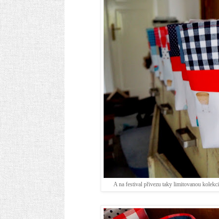
A na festival přivezu taky limitovanou kole