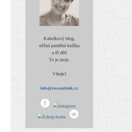
Kabelkový blog,
něžná pamětní knížka
a tři děti
To je moje.
Vítejte!
info@rosamitnik.cz