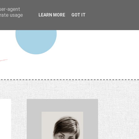
user-agent
erate usage
LEARN MORE
GOT IT