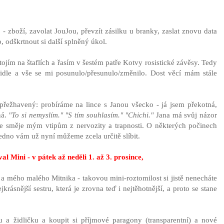
 - zboží, zavolat JouJou, převzít zásilku u branky, zaslat znovu data
, odškrtnout si další splněný úkol.
stojím na štaflích a řasím v šestém patře Kotvy rosistické závěsy. Tedy
dle a vše se mi posunulo/přesunulo/změnilo. Dost věcí mám stále
 přežhavený: probíráme na lince s Janou všecko - já jsem překotná,
ná.
"To si nemyslím." "S tím souhlasím." "Chichi."
Jana má svůj názor
ile směje mým vtipům z nervozity a trapnosti. O některých počinech
jedno vám už nyní můžeme zcela určitě slíbit.
ival Mini - v pátek až neděli 1. až 3. prosince,
 a mého malého Mitnika - takovou mini-roztomilost si jistě nenecháte
krásnější sestru, která je zrovna teď i nejtěhotnější, a proto se stane
 a židličku a koupit si příjmové paragony (transparentní) a nové