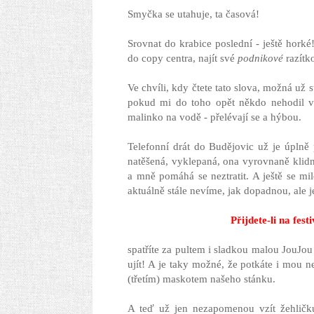
Smyčka se utahuje, ta časová!
Srovnat do krabice poslední - ještě horké!
do copy centra, najít své
podnikové
razítko
Ve chvíli, kdy čtete tato slova, možná už 
pokud mi do toho opět někdo nehodil vi
malinko na vodě - přelévají se a hýbou.
Telefonní drát do Budějovic už je úplně
natěšená, vyklepaná, ona vyrovnaně klid
a mně pomáhá se neztratit. A ještě se m
aktuálně stále nevíme, jak dopadnou, ale 
Přijdete-li na fest
spatříte za pultem i sladkou malou JouJou
ujít! A je taky možné, že potkáte i mou nej
(třetím) maskotem našeho stánku.
A teď už jen nezapomenou vzít žehličku