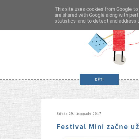
This site uses cookies from Google to d
are shared with Google along with perf
statistics, and to detect and address 
DĚTI
středa 29. listopadu 2017
Festival Mini začne u