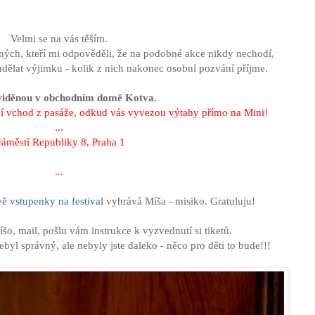
Velmi se na vás těším.
ných, kteří mi odpověděli, že na podobné akce nikdy nechodí,
udělat výjimku - kolik z nich nakonec osobní pozvání příjme.
viděnou v obchodním domě Kotva.
ní vchod z pasáže, odkud vás vyvezou výtahy přímo na Mini!
...
áměstí Republiky 8, Praha 1
...
vě vstupenky na festival
vyhrává Míša - misiko. Gratuluju!
šo, mail, pošlu vám instrukce k vyzvednutí si tiketů.
ebyl správný, ale nebyly jste daleko - něco pro děti to bude!!!