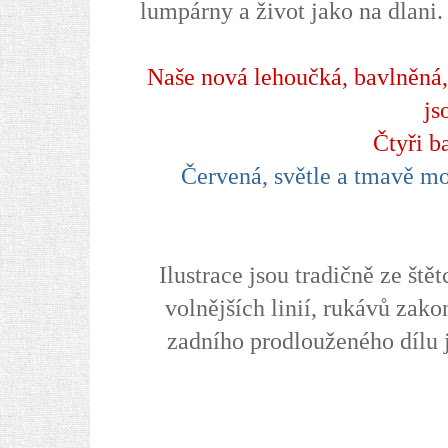
lumpárny a život jako na dlani.
Naše nová lehoučká, bavlněná,
js
Čtyři ba
Červená, světle a tmavě mod
Ilustrace jsou tradičně ze ště
volnějších linií, rukávů zak
zadního prodlouženého dílu j