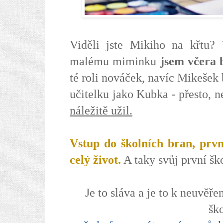
Viděli jste Mikiho na křtu
malému miminku
jsem včera 
té roli nováček, navíc Mikešek 
učitelku jako Kubka - přesto, n
náležitě užil.
Vstup do školních bran, prv
celý život.
A taky svůj první ško
Je to sláva a je to k neuvěřen
šk