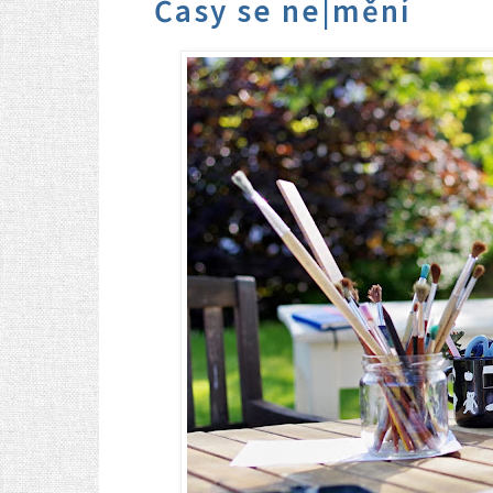
Časy se ne|mění