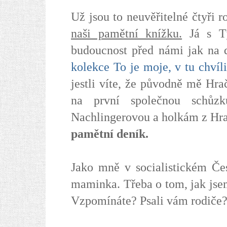
Už jsou to neuvěřitelné čtyři r
naši pamětní knížku.
Já s Tý
budoucnost před námi jak na 
kolekce To je moje, v tu chvíli
jestli víte, že původně mě Hra
na první společnou schůz
Nachlingerovou a holkám z Hrač
pamětní deník.
Jako mně v socialistickém Če
maminka. Třeba o tom, jak jsem
Vzpomínáte? Psali vám rodiče?