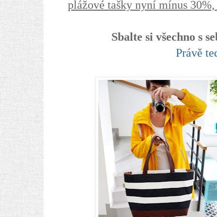
plážové tašky nyní mínus 30%, 
Sbalte si všechno s s
Právě te