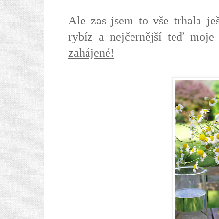
Ale zas jsem to vše trhala je
rybíz a nejčernější teď moj
zahájené!