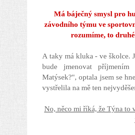
Má báječný smysl pro hu
závodního týmu ve sportovn
rozumíme, to druhé
A taky má kluka - ve školce. 
bude jmenovat příjmením 
Matýsek?", optala jsem se hne
vystřelila na mě ten nejvyděše
No, něco mi říká, že Týna to 