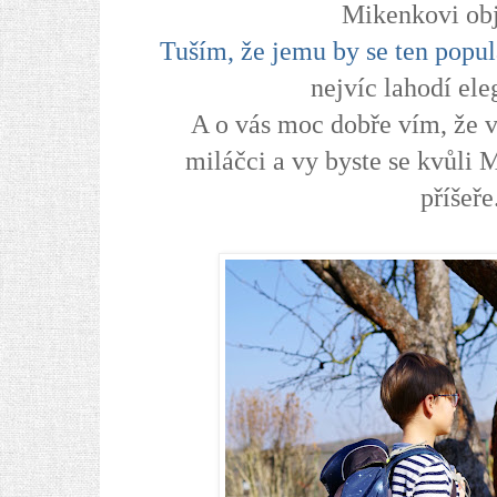
Mikenkovi obj
Tuším, že jemu by se ten populá
nejvíc lahodí el
A o vás moc dobře vím, že vy
miláčci a vy byste se kvůli 
příšeře