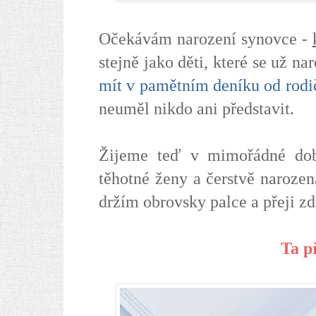
Očekávám narození synovce -
stejně jako děti, které se už na
mít v pamětním deníku od rod
neuměl nikdo ani představit.
Žijeme teď v mimořádné dob
těhotné ženy a čerstvě naroze
držím obrovsky palce a přeji zd
Ta p