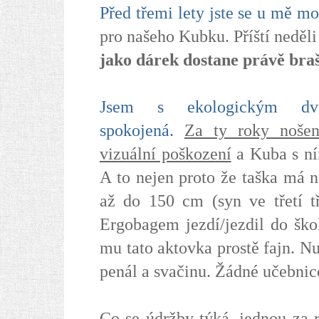
Před třemi lety jste se u mě mo
pro našeho Kubku. Příští neděli
jako dárek dostane právě braš
Jsem s ekologickým dva
spokojená.
Za ty roky nošen
vizuální poškození
a Kuba s ním
A to nejen proto že taška má n
až do 150 cm (syn ve třetí tř
Ergobagem jezdí/jezdil do ško
mu tato aktovka prostě fajn. Nu
penál a svačinu. Žádné učebnic
Co se údržby týká, jednou za 