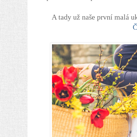
A tady už naše první malá u
Č