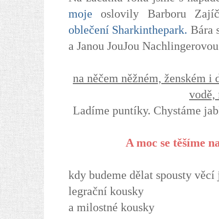
moje
oslovily Barboru Zaj
oblečení Sharkinthepark.
Bára s
a Janou JouJou Nachlingerovou
na něčem něžném, ženském i dí
vodě, 
Ladíme puntíky. Chystáme jab
A moc se těšíme na 
kdy budeme dělat spousty věcí 
legrační kousky
a milostné kousky