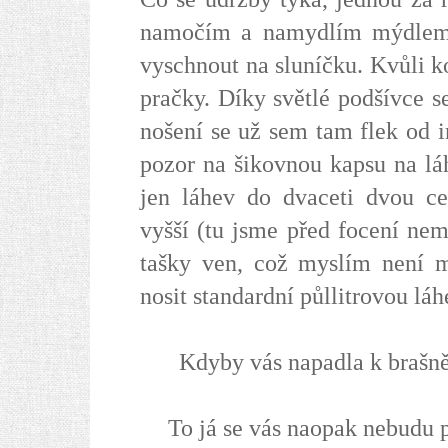
namočím a namydlím mýdlem 
vyschnout na sluníčku. Kvůli k
pračky. Díky světlé podšívce s
nošení se už sem tam flek od 
pozor na šikovnou kapsu na lá
jen láhev do dvaceti dvou ce
vyšší (tu jsme před focení ne
tašky ven, což myslím není m
nosit standardní půllitrovou lá
Kdyby vás napadla k brašně 
To já se vás naopak nebudu 