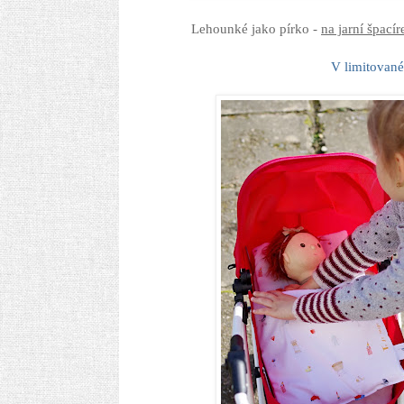
Lehounké jako pírko -
na jarní špací
V limitované