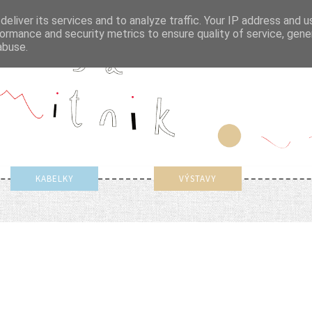
eliver its services and to analyze traffic. Your IP address and 
ormance and security metrics to ensure quality of service, gen
abuse.
KABELKY
VÝSTAVY