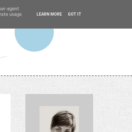
user-agent
erate usage
LEARN MORE
GOT IT