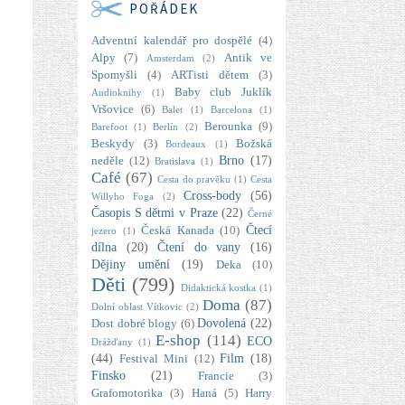
POŘÁDEK
Adventní kalendář pro dospělé
(4)
Alpy
(7)
Antik ve
Amsterdam
(2)
Spomyšli
(4)
ARTisti dětem
(3)
Baby club Juklík
Audioknihy
(1)
Vršovice
(6)
Balet
(1)
Barcelona
(1)
Berounka
(9)
Barefoot
(1)
Berlín
(2)
Beskydy
(3)
Božská
Bordeaux
(1)
Brno
(17)
neděle
(12)
Bratislava
(1)
Café
(67)
Cesta do pravěku
(1)
Cesta
Cross-body
(56)
Willyho Foga
(2)
Časopis S dětmi v Praze
(22)
Černé
Čtecí
Česká Kanada
(10)
jezero
(1)
dílna
(20)
Čtení do vany
(16)
Dějiny umění
(19)
Deka
(10)
Děti
(799)
Didaktická kostka
(1)
Doma
(87)
Dolní oblast Vítkovic
(2)
Dovolená
(22)
Dost dobré blogy
(6)
E-shop
(114)
ECO
Drážďany
(1)
(44)
Film
(18)
Festival Mini
(12)
Finsko
(21)
Francie
(3)
Grafomotorika
(3)
Haná
(5)
Harry