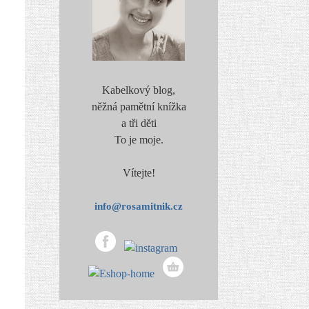
Kabelkový blog,
něžná pamětní knížka
a tři děti
To je moje.
Vítejte!
info@rosamitnik.cz