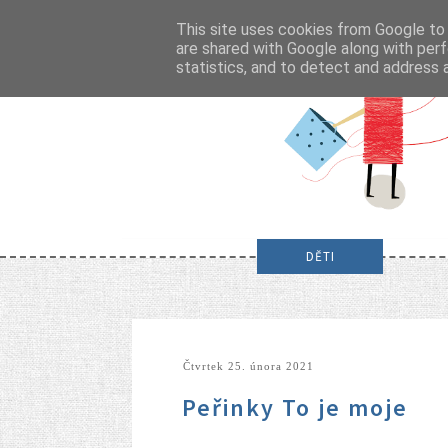
This site uses cookies from Google to d
are shared with Google along with perf
statistics, and to detect and address 
DĚTI
čtvrtek 25. února 2021
Peřinky To je moje