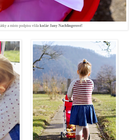
 látky a místo podpisu všila
kočár Jany Nachlingerové!