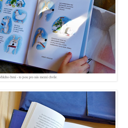
ikiho čtení - to jsou pro nás mezní chvíle.