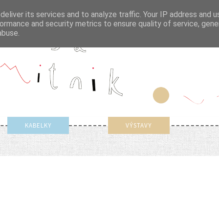
eliver its services and to analyze traffic. Your IP address and 
ormance and security metrics to ensure quality of service, gen
abuse.
KABELKY
VÝSTAVY