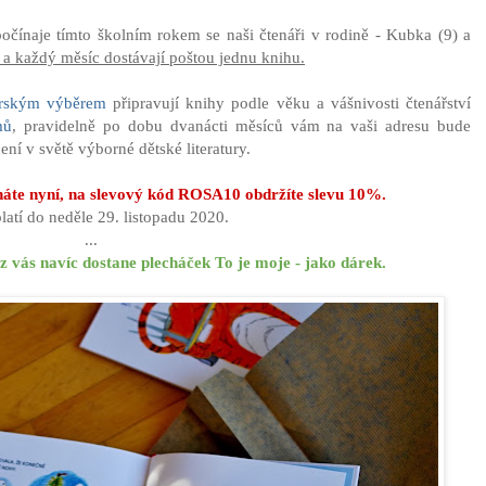
očínaje tímto školním rokem se naši čtenáři v rodině - Kubka (9) a
ů a každý měsíc dostávají poštou jednu knihu.
orským výběrem
připravují knihy podle věku a vášnivosti čtenářství
mů
, pravidelně po dobu dvanácti měsíců vám na vaši adresu bude
ní v světě výborné dětské literatury.
náte nyní, na slevový kód ROSA10 obdržíte slevu 10%.
latí do neděle 29. listopadu 2020.
...
 z vás navíc dostane plecháček To je moje - jako dárek.