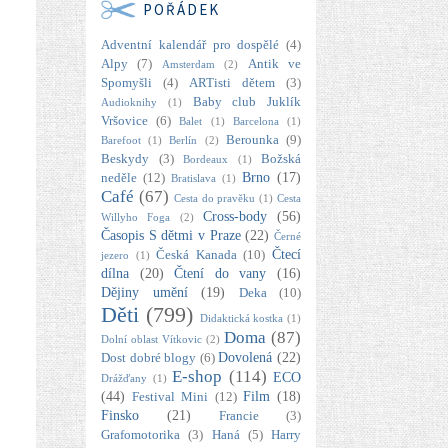
POŘÁDEK
Adventní kalendář pro dospělé
(4)
Alpy
(7)
Antik ve
Amsterdam
(2)
Spomyšli
(4)
ARTisti dětem
(3)
Baby club Juklík
Audioknihy
(1)
Vršovice
(6)
Balet
(1)
Barcelona
(1)
Berounka
(9)
Barefoot
(1)
Berlín
(2)
Beskydy
(3)
Božská
Bordeaux
(1)
Brno
(17)
neděle
(12)
Bratislava
(1)
Café
(67)
Cesta do pravěku
(1)
Cesta
Cross-body
(56)
Willyho Foga
(2)
Časopis S dětmi v Praze
(22)
Černé
Čtecí
Česká Kanada
(10)
jezero
(1)
dílna
(20)
Čtení do vany
(16)
Dějiny umění
(19)
Deka
(10)
Děti
(799)
Didaktická kostka
(1)
Doma
(87)
Dolní oblast Vítkovic
(2)
Dovolená
(22)
Dost dobré blogy
(6)
E-shop
(114)
ECO
Drážďany
(1)
(44)
Film
(18)
Festival Mini
(12)
Finsko
(21)
Francie
(3)
Grafomotorika
(3)
Haná
(5)
Harry