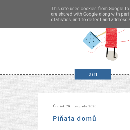
This site uses cookies from Google to d
are shared with Google along with perf
statistics, and to detect and address 
DĚTI
čtvrtek 26. listopadu 2020
Piňata domů