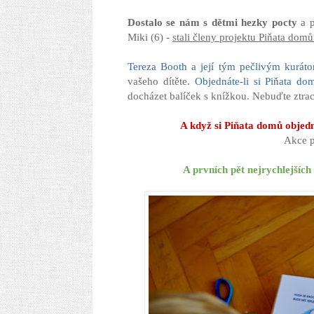
Dostalo se nám s dětmi hezky pocty
a p
Miki (6) -
stali členy projektu Piňata dom
Tereza Booth a její tým pečlivým kurát
vašeho dítěte.
Objednáte-li si Piňata do
docházet balíček s knížkou. Nebuďte ztrace
A když si Piňata domů objed
Akce p
A prvních pět nejrychlejších