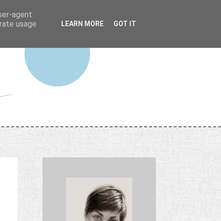
user-agent
erate usage
LEARN MORE
GOT IT