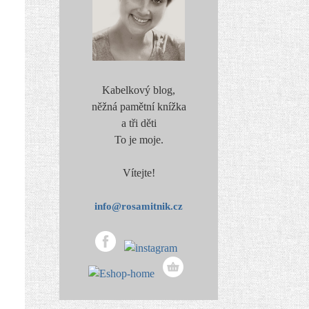
Kabelkový blog,
něžná pamětní knížka
a tři děti
To je moje.
Vítejte!
info@rosamitnik.cz