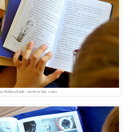
co Kubka už jede - ten čte ve dne, v noci.