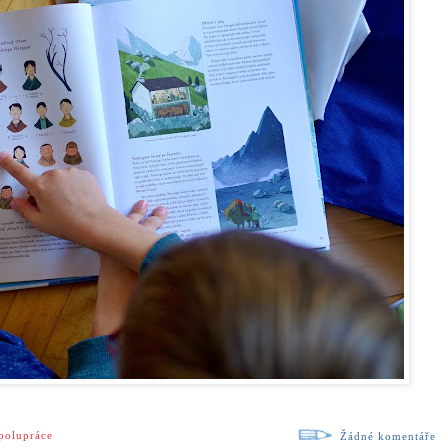
polupráce
Žádné komentáře