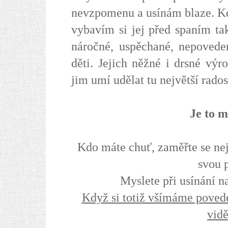
nevzpomenu a usínám blaze. Kd
vybavím si jej před spaním ta
náročné, uspěchané, nepovede
děti. Jejich něžné i drsné výr
jim umí udělat tu největší rados
Je to m
Kdo máte chuť, zaměřte se ne
svou 
Myslete při usínání na
Když si totiž všímáme povede
vidě