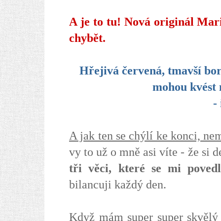
A je to tu! Nová originál M
chybět.
Hřejivá červená, tmavší bo
mohou kvést 
-
A jak ten se chýlí ke konci, ne
vy to už o mně asi víte - že si
tři věci, které se mi povedl
bilancuji každý den.
Když mám super super skvělý d