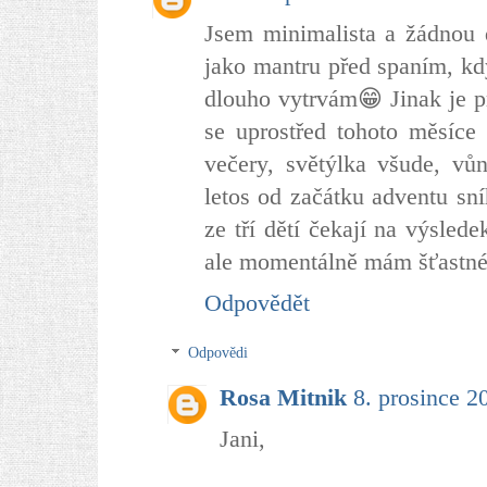
Jsem minimalista a žádnou d
jako mantru před spaním, kd
dlouho vytrvám😁 Jinak je p
se uprostřed tohoto měsíce 
večery, světýlka všude, vůn
letos od začátku adventu sní
ze tří dětí čekají na výsle
ale momentálně mám šťastné
Odpovědět
Odpovědi
Rosa Mitnik
8. prosince 2
Jani,