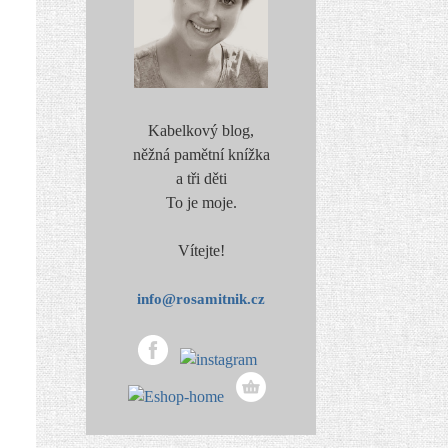
Kabelkový blog,
něžná pamětní knížka
a tři děti
To je moje.
Vítejte!
info@rosamitnik.cz