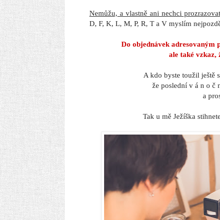
Nemůžu, a vlastně ani nechci prozrazova
D, F, K, L, M, P, R, T a V myslím nejpozd
Do objednávek adresovaným pá
ale také vzkaz,
A kdo byste toužil ještě
že poslední v á n o č 
a pro
Tak u mě Ježíška stihnet