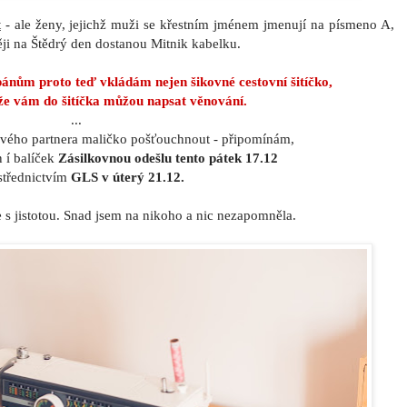
t
- ale ženy, jejichž muži se křestním jménem jmenují na písmeno A,
ěji na Štědrý den dostanou Mitnik kabelku.
nům proto teď vkládám nejen šikovné cestovní šitíčko,
 že vám do šitíčka můžou napsat věnování.
...
 svého partnera maličko pošťouchnout - připomínám,
n í balíček
Zásilkovnou odešlu tento pátek 17.12
střednictvím
GLS v úterý 21.12.
e s jistotou. Snad jsem na nikoho a nic nezapomněla.