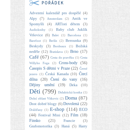
POŘÁDEK
Adventní kalendář pro dospělé
(4)
Alpy
(7)
Antik ve
Amsterdam
(2)
Spomyšli
(4)
ARTisti dětem
(3)
Baby club Juklík
Audioknihy
(1)
Vršovice
(6)
Balet
(1)
Barcelona
(1)
Berounka
(9)
Barefoot
(1)
Berlín
(2)
Beskydy
(3)
Božská
Bordeaux
(1)
Brno
(17)
neděle
(12)
Bratislava
(1)
Café
(67)
Cesta do pravěku
(1)
Cesta
Cross-body
(56)
Willyho Foga
(2)
Časopis S dětmi v Praze
(22)
Černé
Čtecí
Česká Kanada
(10)
jezero
(1)
dílna
(20)
Čtení do vany
(16)
Dějiny umění
(19)
Deka
(10)
Děti
(799)
Didaktická kostka
(1)
Doma
(87)
Dolní oblast Vítkovic
(2)
Dovolená
(22)
Dost dobré blogy
(6)
E-shop
(114)
ECO
Drážďany
(1)
(44)
Film
(18)
Festival Mini
(12)
Finsko
(21)
Francie
(3)
Grafomotorika
(3)
Haná
(5)
Harry