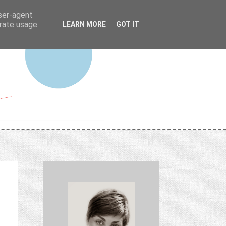
user-agent
erate usage
LEARN MORE
GOT IT