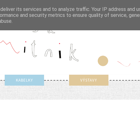
eliver its services and to analyze traffic. Your IP address and 
ormance and security metrics to ensure quality of service, gen
abuse.
KABELKY
VÝSTAVY