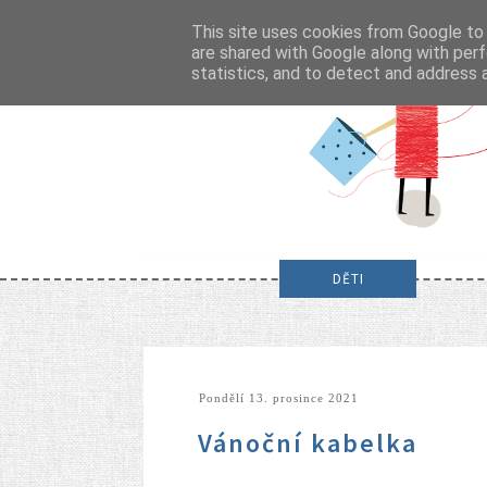
This site uses cookies from Google to d
are shared with Google along with perf
statistics, and to detect and address 
DĚTI
pondělí 13. prosince 2021
Vánoční kabelka