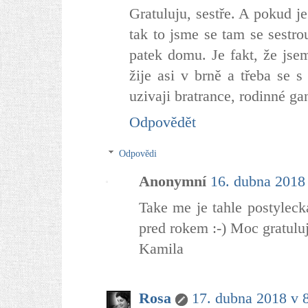
Gratuluju, sestře. A pokud je
tak to jsme se tam se sestro
patek domu. Je fakt, že jse
žije asi v brně a třeba se s
uzivaji bratrance, rodinné ga
Odpovědět
Odpovědi
Anonymní
16. dubna 2018
Take me je tahle postyleck
pred rokem :-) Moc gratulu
Kamila
Rosa
17. dubna 2018 v 