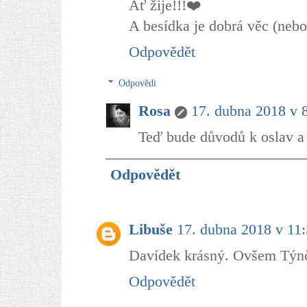
Ať žije!!!❤️
A besídka je dobrá věc (neb
Odpovědět
Odpovědi
Rosa
17. dubna 2018 v 
Teď bude důvodů k oslav a 
Odpovědět
Libuše
17. dubna 2018 v 11
Davídek krásný. Ovšem Týnči
Odpovědět