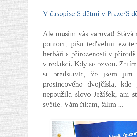
V časopise S dětmi v Praze/S d
Ale musím vás varovat! Stává 
pomoct, píšu teďvelmi ezoteri
herbáři a přirozenosti v přírodě
v redakci. Kdy se ozvou. Zatím
si představte, že jsem jim 
prosincového dvojčísla, kde
nepoužila slovo Ježíšek, ani 
světle. Vám říkám, šílím ...