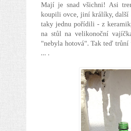
Mají je snad všichni! Asi tre
koupili ovce, jiní králíky, dal
taky jednu pořídili - z kerami
na stůl na velikonoční vajíčk
"nebyla hotová". Tak teď trůní
... .