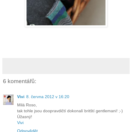
6 komentářů:
Vivi
8. června 2012 v 16:20
Milá Roso,
tak tohle jsou doopravdičtí dokonalí britští gentlemani! ;-)
Úžasný!
Vivi
Odpovědět