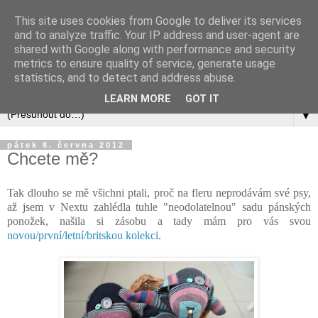
This site uses cookies from Google to deliver its services
and to analyze traffic. Your IP address and user-agent are
shared with Google along with performance and security
metrics to ensure quality of service, generate usage
statistics, and to detect and address abuse.
LEARN MORE
GOT IT
▼
pátek 8. června 2012
Chcete mě?
Tak dlouho se mě všichni ptali, proč na fleru neprodávám své psy,
až jsem v Nextu zahlédla tuhle "neodolatelnou" sadu pánských
ponožek, našila si zásobu a tady mám pro vás svou
novou/první/letní/britskou kolekci
.