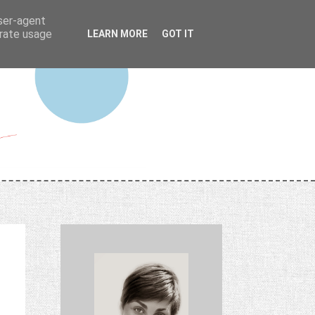
user-agent
erate usage
LEARN MORE
GOT IT