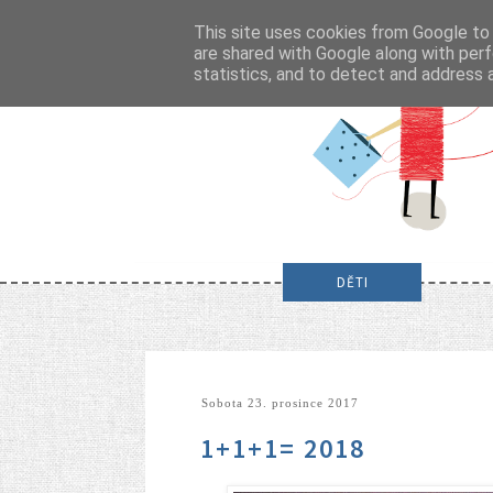
This site uses cookies from Google to d
are shared with Google along with perf
statistics, and to detect and address 
DĚTI
sobota 23. prosince 2017
1+1+1= 2018