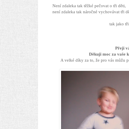
Není zdaleka tak těžké pečovat o tři děti,
není zdaleka tak náročné vychovávat tři dě
tak jako tř
Přeji v
Děkuji moc
za vaše 
A velké díky za to, že pro vás můžu psá