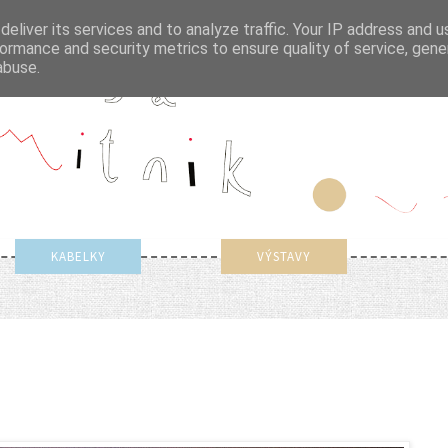
eliver its services and to analyze traffic. Your IP address and 
ormance and security metrics to ensure quality of service, gen
abuse.
KABELKY
VÝSTAVY