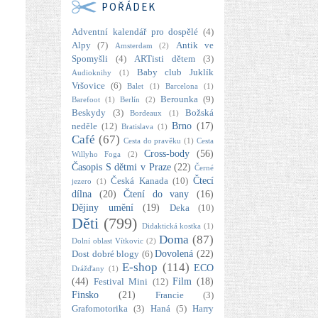
POŘÁDEK
Adventní kalendář pro dospělé
(4)
Alpy
(7)
Antik ve
Amsterdam
(2)
Spomyšli
(4)
ARTisti dětem
(3)
Baby club Juklík
Audioknihy
(1)
Vršovice
(6)
Balet
(1)
Barcelona
(1)
Berounka
(9)
Barefoot
(1)
Berlín
(2)
Beskydy
(3)
Božská
Bordeaux
(1)
Brno
(17)
neděle
(12)
Bratislava
(1)
Café
(67)
Cesta do pravěku
(1)
Cesta
Cross-body
(56)
Willyho Foga
(2)
Časopis S dětmi v Praze
(22)
Černé
Čtecí
Česká Kanada
(10)
jezero
(1)
dílna
(20)
Čtení do vany
(16)
Dějiny umění
(19)
Deka
(10)
Děti
(799)
Didaktická kostka
(1)
Doma
(87)
Dolní oblast Vítkovic
(2)
Dovolená
(22)
Dost dobré blogy
(6)
E-shop
(114)
ECO
Drážďany
(1)
(44)
Film
(18)
Festival Mini
(12)
Finsko
(21)
Francie
(3)
Grafomotorika
(3)
Haná
(5)
Harry