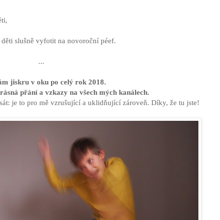
ti,
i děti slušně vyfotit na novoroční péef.
...
ám jiskru v oku po celý rok 2018.
krásná přání a vzkazy na všech mých kanálech.
t: je to pro mě vzrušující a uklidňující zároveň. Díky, že tu jste!