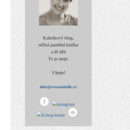
Kabelkový blog,
něžná pamětní knížka
a tři děti
To je moje.
Vítejte!
info@rosamitnik.cz