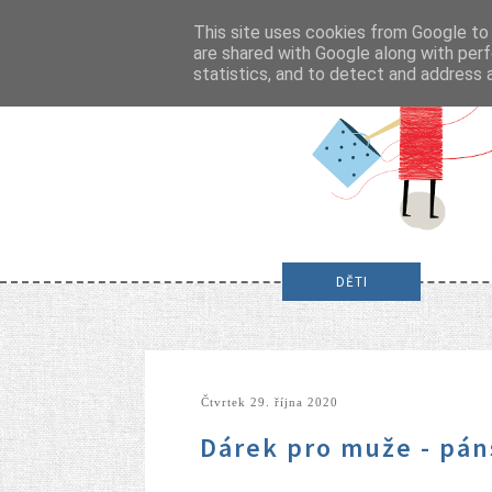
This site uses cookies from Google to d
are shared with Google along with perf
statistics, and to detect and address 
DĚTI
čtvrtek 29. října 2020
Dárek pro muže - pá