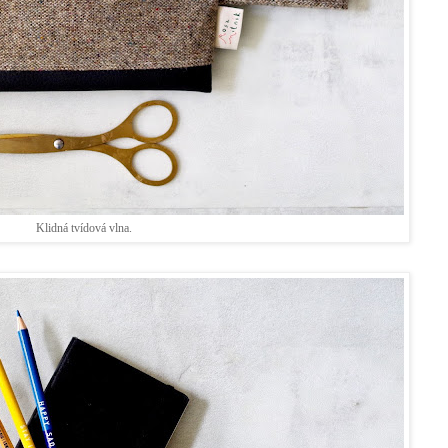
Klidná tvídová vlna.