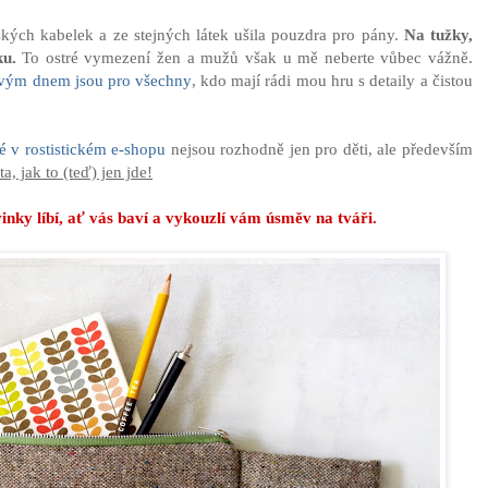
mských kabelek a ze stejných látek ušila pouzdra pro pány.
Na tužky,
u.
To ostré vymezení žen a mužů však u mě neberte vůbec vážně.
ovým dnem jsou pro všechny
, kdo mají rádi mou hru s detaily a čistou
é v rostistickém e-shopu
nejsou rozhodně jen pro děti, ale především
ta, jak to (teď) jen jde!
nky líbí, ať vás baví a vykouzlí vám úsměv na tváři.