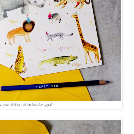
 místo křečka, pošlete babičce tygra!