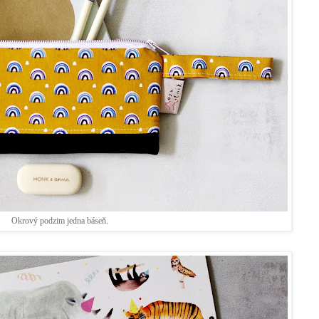
Okrový podzim jedna báseň.