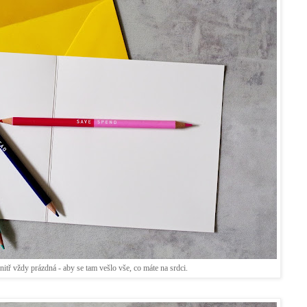
itř vždy prázdná - aby se tam vešlo vše, co máte na srdci.