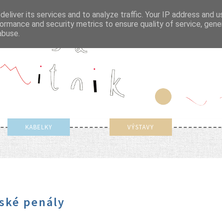
eliver its services and to analyze traffic. Your IP address and 
ormance and security metrics to ensure quality of service, gen
abuse.
KABELKY
VÝSTAVY
nské penály