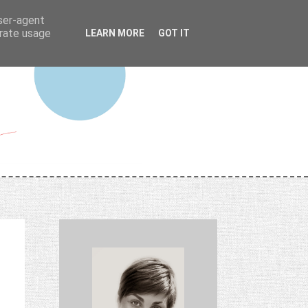
user-agent
erate usage
LEARN MORE
GOT IT