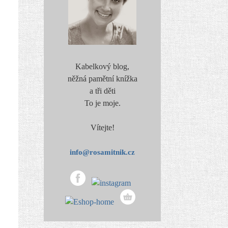
Kabelkový blog,
něžná pamětní knížka
a tři děti
To je moje.
Vítejte!
info@rosamitnik.cz