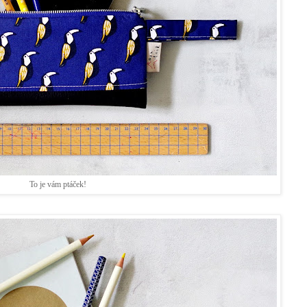
To je vám ptáček!