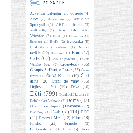
POŘÁDEK
Adventní kalendář pro dospělé
(4)
Alpy
(7)
Antik ve
Amsterdam
(2)
Spomyšli
(4)
ARTisti dětem
(3)
Baby club Juklík
Audioknihy
(1)
Vršovice
(6)
Balet
(1)
Barcelona
(1)
Berounka
(9)
Barefoot
(1)
Berlín
(2)
Beskydy
(3)
Božská
Bordeaux
(1)
Brno
(17)
neděle
(12)
Bratislava
(1)
Café
(67)
Cesta do pravěku
(1)
Cesta
Cross-body
(56)
Willyho Foga
(2)
Časopis S dětmi v Praze
(22)
Černé
Čtecí
Česká Kanada
(10)
jezero
(1)
dílna
(20)
Čtení do vany
(16)
Dějiny umění
(19)
Deka
(10)
Děti
(799)
Didaktická kostka
(1)
Doma
(87)
Dolní oblast Vítkovic
(2)
Dovolená
(22)
Dost dobré blogy
(6)
E-shop
(114)
ECO
Drážďany
(1)
(44)
Film
(18)
Festival Mini
(12)
Finsko
(21)
Francie
(3)
Grafomotorika
(3)
Haná
(5)
Harry