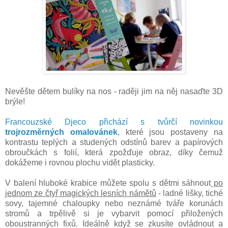
Nevěšte dětem bulíky na nos - raději jim na něj nasaďte 3D
brýle!
Francouzské Djeco přichází s tvůrčí novinkou
trojrozměrných omalovánek
, které jsou postaveny na
kontrastu teplých a studených odstínů barev a papírových
obroučkách s folií, která zpožďuje obraz, díky čemuž
dokážeme i rovnou plochu vidět plasticky.
V balení hluboké krabice můžete spolu s dětmi sáhnout
po
jednom ze čtyř magických lesních námětů
- ladné lišky, tiché
sovy, tajemné chaloupky nebo neznámé tváře korunách
stromů a trpělivě si je vybarvit pomocí přiložených
oboustranných fixů. Ideálně když se zkusíte ovládnout a