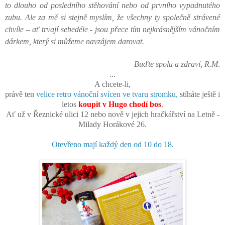
to dlouho od posledního stěhování nebo od prvního vypadnutého
zubu. Ale za mě si stejně myslím, že všechny ty společně strávené
chvíle – ať trvají sebedéle - jsou přece tím nejkrásnějším vánočním
dárkem, který si můžeme navzájem darovat.
Buďte spolu a zdraví, R.M
.
...
A chcete-li,
právě ten
velice retro vánoční svícen ve tvaru stromku,
stíháte ještě i
letos
koupit v Hugo chodí bos
.
Ať už v Řeznické ulici 12 nebo nově v jejich hračkářství na Letně -
Milady Horákové 26.
Otevřeno mají každý den od 10 do 18.