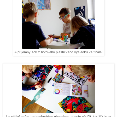
A příjemný šok z hotového plastického výsledku ve finále!
I s přiloženým jednoduchým návodem
, abyste věděli, jak 3D iluze