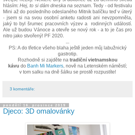
hlásím:
Hej, to si dám dneska na seznam
. Tedy - od festivalu
Mini až do posledního odeslaného Mitnik balíčku teď v úterý
- jsem si na svou osobní anketu radosti ani nevzpomněla,
jaký to byl šrumec pracovních výzev a rodinných událostí.
Ale už budou Vánoce a otevře se nový rok - a to je čas pro
nitro jako stvořený!
PF 2020.
...
PS: A do třetice všeho blaha ještě jeden můj labužnický
gastrotip.
Rozhodně si zajděte na
tradiční vietnamskou
kávu
do
Banh Mi Markers
, nově na Letenském náměstí;
v tom salku na dně šálku se prostě rozpustíte!
3 komentáře:
pondělí 16. prosince 2019
Djeco: 3D omalovánky