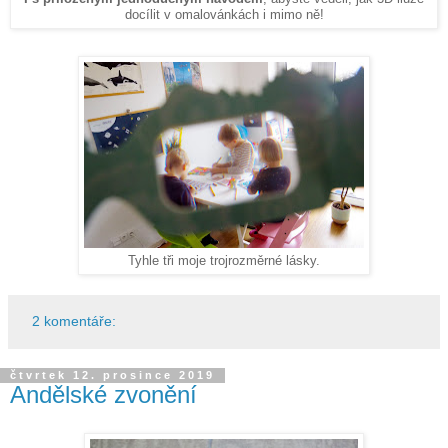
docílit v omalovánkách i mimo ně!
Tyhle tři moje trojrozměrné lásky.
2 komentáře:
čtvrtek 12. prosince 2019
Andělské zvonění