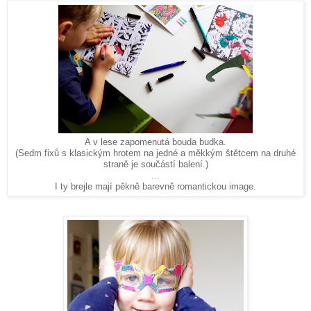
A v lese zapomenutá bouda budka.
(Sedm fixů s klasickým hrotem na jedné a měkkým štětcem na druhé
straně je součástí balení.)
...
I ty brejle mají pěkně barevně romantickou image.