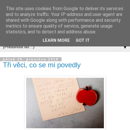
This site uses cookies from Google to deliver its services
and to analyze traffic. Your IP address and user-agent are
shared with Google along with performance and security
metrics to ensure quality of service, generate usage
statistics, and to detect and address abuse.
LEARN MORE
GOT IT
▼
pátek 20. prosince 2019
Tři věci, co se mi povedly