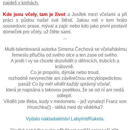
najdeš v knihách.
Kde jsou včely, tam je život
a Josífek mezi včelami a při
práci s půdou našel své štěstí. Jakou roli v tom hrálo
sousedovic prase, mýval a zajíc nebo kdo jako první postavil
domeček pro včely, už čtěte sami.
...
Multi-talentovaná autorka Simona Čechová se včelařskému
řemeslu přiučila od svého otce a ten zase od svého.
A jestli i vy se chcete dozvědět o dělnicích, trubcích a
královně.
Co je propolis, dýmák nebo troud,
rozhodně nevynechte ani závěrečnou encyklopedickou
pasáž
Co by měl vědět každý správný včelař
,
která je napsána s takovou poetikou, že se od ní ani nedá
odlepit.
Věděli jste třeba, kudy v medometu - jež vynalezl Franz von
Hruschka(!) - stéká med do vědérka?
Vydalo nakladatelství Labyrint/Raketa.