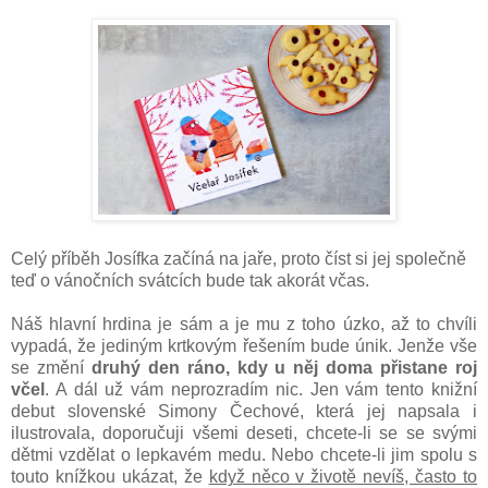
Celý příběh Josífka začíná na jaře, proto číst si jej společně
teď o vánočních svátcích bude tak akorát včas.
Náš hlavní hrdina je sám a je mu z toho úzko, až to chvíli
vypadá, že jediným krtkovým řešením bude únik. Jenže vše
se změní
druhý den ráno, kdy u něj doma přistane roj
včel
. A dál už vám neprozradím nic. Jen vám tento knižní
debut slovenské Simony Čechové, která jej napsala i
ilustrovala, doporučuji všemi deseti, chcete-li se se svými
dětmi vzdělat o lepkavém medu. Nebo chcete-li jim spolu s
touto knížkou ukázat, že
když něco v životě nevíš, často to