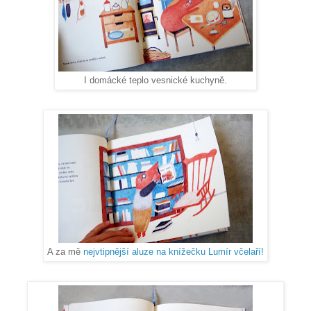
I domácké teplo vesnické kuchyně.
A za mě
nejvtipnější aluze na knížečku Lumír včelaří!