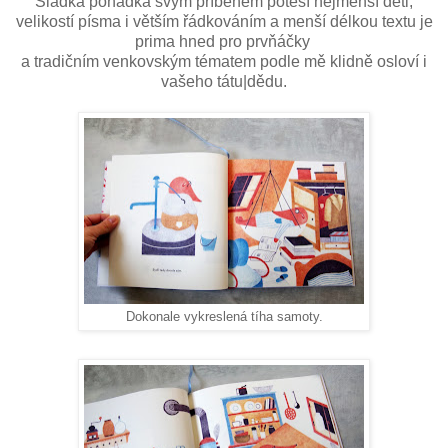
Sladká pohádka svým příběhem potěší nejmenší děti,
velikostí písma i větším řádkováním a menší délkou textu je
prima hned pro prvňáčky
a tradičním venkovským tématem podle mě klidně osloví i
vašeho tátu|dědu.
Dokonale vykreslená tíha samoty.