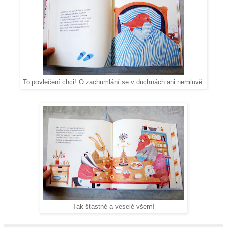
To povlečení chci! O zachumlání se v duchnách ani nemluvě.
Tak šťastné a veselé všem!