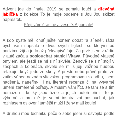
Advent jde do finále, 2019 se pomalu loučí a
dřevěná
jablíčka
z kolekce To je moje budeme s Jou Jou sklízet
napřesrok.
Přeji vám šťastné a veselé. A pomalé!
A kdo byste měl chuť ještě honem dodat "a šílené", ráda
bych vám napsala o dvou svých fíglech, se kterými od
podzimu žiji a je to až překvapivě fajn. Za prvé jsem v rádiu
v autě začala
poslouchat stanici Vltava
. Původně vlastně
omylem, ale jezdí se mi s ní skvěle. Zenově se s ní stojí v
zácpách a kolonách, skvěle se mi s její vážnou hudbou
relaxuje, když jedu ze školy. A přesto nebo právě proto, že
zatím vůbec neznám vltavskou programovou skladbu, jsem
nadšená, natrefím-li i na literární recenze či na výtvarné
umění zaměřené pořady. A musím vám říct, že tam se s tím
nemažou - kritiky jsou řízné a jejich autoři přímí. To je
výborné a pro mě je velmi inspirativní poslouchat, jak
rozhlasem oslovení tamější muži i ženy mají koule!
A druhou mou techniku péče o sebe jsem si osvojila podle