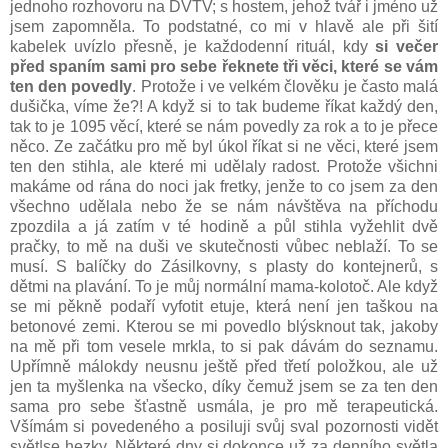
jednoho rozhovoru na DVTV; s hostem, jehož tvář i jméno už
jsem zapomněla. To podstatné, co mi v hlavě ale při šití
kabelek uvízlo přesně, je každodenní rituál, kdy
si večer
před spaním sami pro sebe řeknete tři věci, které se vám
ten den povedly
. Protože i ve velkém člověku je často malá
dušička, víme že?! A když si to tak budeme říkat každý den,
tak to je 1095 věcí, které se nám povedly za rok a to je přece
něco. Ze začátku pro mě byl úkol říkat si ne věci, které jsem
ten den stihla, ale které mi udělaly radost. Protože všichni
makáme od rána do noci jak fretky, jenže to co jsem za den
všechno udělala nebo že se nám návštěva na příchodu
zpozdila a já zatím v té hodině a půl stihla vyžehlit dvě
pračky, to mě na duši ve skutečnosti vůbec neblaží. To se
musí. S balíčky do Zásilkovny, s plasty do kontejnerů, s
dětmi na plavání. To je můj normální mama-kolotoč. Ale když
se mi pěkně podaří vyfotit etuje, která není jen taškou na
betonové zemi. Kterou se mi povedlo blýsknout tak, jakoby
na mě při tom vesele mrkla, to si pak dávám do seznamu.
Upřímně málokdy neusnu ještě před třetí položkou, ale už
jen ta myšlenka na všecko, díky čemuž jsem se za ten den
sama pro sebe šťastně usmála, je pro mě terapeutická.
Všímám si povedeného a posiluji svůj sval pozornosti vidět
svět|se hezky. Některé dny si dokonce už za denního světla