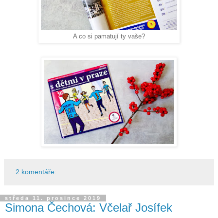
A co si pamatují ty vaše?
2 komentáře:
středa 11. prosince 2019
Simona Čechová: Včelař Josífek