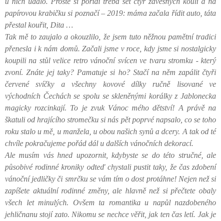
u nich událo. Prostě si pořídí třeba set čtyř závěsných koulí a na
papírovou krabičku si poznačí – 2019: máma začala řídit auto, táta
přestal kouřit, Dita …
Tak mě to zaujalo a okouzlilo, že jsem tuto něžnou pamětní tradici
přenesla i k nám domů. Začali jsme v roce, kdy jsme si nostalgicky
koupili na stůl velice retro vánoční svícen ve tvaru stromku - který
zvoní. Znáte jej taky? Pamatuje si ho? Stačí na něm zapálit čtyři
červené svíčky a všechny kovové dílky ručně lisované ve
východních Čechách se spolu se skleněnými korálky z Jablonecka
magicky rozcinkají. To je zvuk Vánoc mého dětství! A právě na
škatuli od hrajícího stromečku si nás pět poprvé napsalo, co se toho
roku stalo u mě, u manžela, u obou našich synů a dcery. A tak od té
chvíle pokračujeme pořád dál u dalších vánočních dekorací.
Ale musím vás hned upozornit, kdybyste se do této stručné, ale
působivé rodinné kroniky odteď chystali pustit taky, že čas zdobení
vánoční jedličky či smrčku se vám tím o dost protáhne! Nejen než si
zapíšete aktuální rodinné změny, ale hlavně než si přečtete obaly
všech let minulých. Ovšem ta romantika u napůl nazdobeného
jehličnanu stojí zato. Nikomu se nechce věřit, jak ten čas letí. Jak je