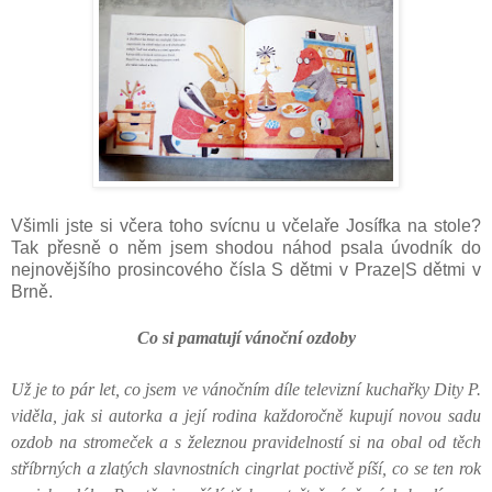
Všimli jste si včera toho svícnu u včelaře Josífka na stole?
Tak přesně o něm jsem shodou náhod psala úvodník do
nejnovějšího prosincového čísla S dětmi v Praze|S dětmi v
Brně.
Co si pamatují vánoční ozdoby
Už je to pár let, co jsem ve vánočním díle televizní kuchařky Dity P.
viděla, jak si autorka a její rodina každoročně kupují novou sadu
ozdob na stromeček a s železnou pravidelností si na obal od těch
stříbrných a zlatých slavnostních cingrlat poctivě píší, co se ten rok