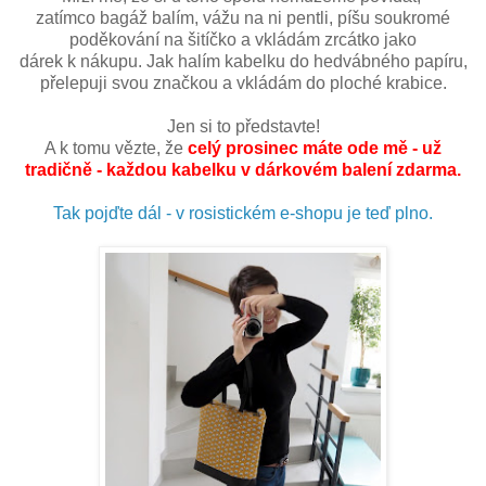
zatímco bagáž balím, vážu na ni pentli, píšu soukromé
poděkování na šitíčko a vkládám zrcátko jako
dárek k nákupu. Jak halím kabelku do hedvábného papíru,
přelepuji svou značkou a vkládám do ploché krabice.
Jen si to představte!
A k tomu vězte, že
celý prosinec máte ode mě - už
tradičně - každou kabelku v dárkovém balení zdarma.
Tak pojďte dál - v rosistickém e-shopu je teď plno.