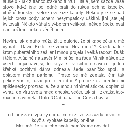
slušelo - jak z francouzského filmu! Hltala jsem každé vaše
slovo, když jste po jedné brali do rukou echino kabelky,
vlněné kousky i veliké oversize kabely. Někdo jste se nad
jejich cross body uchem nesympaticky ušklíbl, jiní jste jej
kvitovali. Někdo váhal s výběrem velikostí, někdo špekuloval
nad počtem, někdo věděl hned.
Nevím, jak dlouho můžu žít z euforie, že si kabelečku u mě
vybral i David Koller se ženou. Než umřu?! Každopádně
krom pubertálního zešílení mnou projela i velká radost. Duší;
i tělem. A úplně na závěr Mini přišel na řadu Mitnik nákup ze
všech nejvoňavější, to když si v sobotu navečer jedna
křehká pozitivní dáma odnesla šedé psaníčko spolu s
oblakem mého parfému. Prostě se mě zeptala, čím tak
pěkně voním, navíc po celém dni. A protože už předtím mi
spiklenecky prozradila, že s mnou minimalistickou dopisnicí
vyrazí do víru světa hned dneska večer, tak si ji zkrátka taky
rovnou navoněla. Dolce&Gabbana The One a bav se!
...
Teď tady zase zpátky doma mě mrzí, že vás vždy nevidím,
když si vybíráte kabelky on-line.
Mrzí mě, že si u toho spolu nemůžeme povídat,