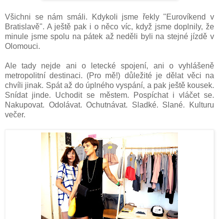
Všichni se nám smáli. Kdykoli jsme řekly "Eurovíkend v
Bratislavě". A ještě pak i o něco víc, když jsme doplnily, že
minule jsme spolu na pátek až neděli byli na stejné jízdě v
Olomouci.
Ale tady nejde ani o letecké spojení, ani o vyhlášeně
metropolitní destinaci. (Pro mě!) důležité je dělat věci na
chvíli jinak. Spát až do úplného vyspání, a pak ještě kousek.
Snídat jinde. Uchodit se městem. Pospíchat i vláčet se.
Nakupovat. Odolávat. Ochutnávat. Sladké. Slané. Kulturu
večer.