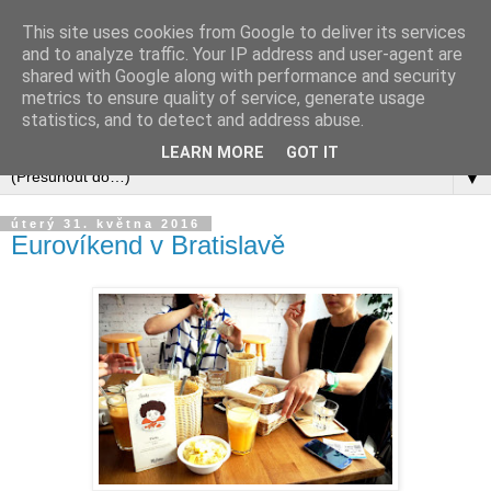
This site uses cookies from Google to deliver its services
and to analyze traffic. Your IP address and user-agent are
shared with Google along with performance and security
metrics to ensure quality of service, generate usage
statistics, and to detect and address abuse.
LEARN MORE
GOT IT
▼
úterý 31. května 2016
Eurovíkend v Bratislavě