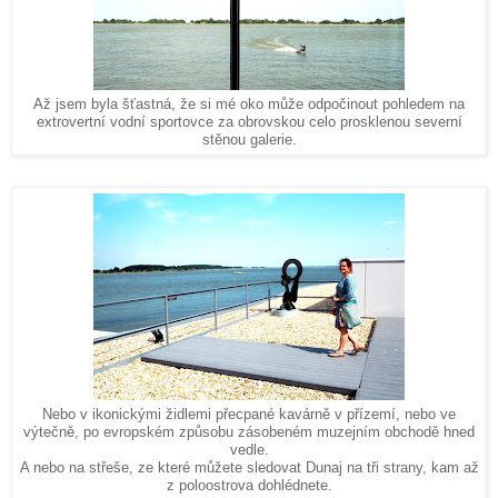
Až jsem byla šťastná, že si mé oko může odpočinout pohledem na
extrovertní vodní sportovce za obrovskou celo prosklenou severní
stěnou galerie.
Nebo v ikonickými židlemi přecpané kavárně v přízemí, nebo ve
výtečně, po evropském způsobu zásobeném muzejním obchodě hned
vedle.
A nebo na střeše, ze které můžete sledovat Dunaj na tři strany, kam až
z poloostrova dohlédnete.