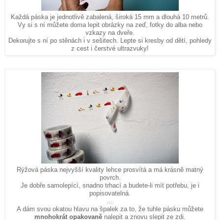
Každá páska je jednotlivě zabalená, široká 15 mm a dlouhá 10 metrů.
Vy si s ní můžete doma lepit obrázky na zeď, fotky do alba nebo
vzkazy na dveře.
od dětí, pohledy
Dekorujte s ní po stěnách i v sešitech. Lepte si kresby
z cest i čerstvé ultrazvuky!
Rýžová páska nejvyšší kvality lehce prosvítá a má krásně matný
povrch.
Je dobře samolepící, snadno trhací a budete-li mít potřebu, je i
popisovatelná.
...
A dám svou okatou hlavu na špalek za to, že tuhle pásku můžete
mnohokrát opakovaně
nalepit a znovu slepit ze zdi.