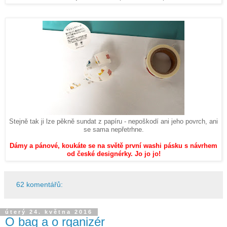
Stejně tak ji lze pěkně sundat z papíru - nepoškodí ani jeho povrch, ani
se sama nepřetrhne.
Dámy a pánové, koukáte se na světě první washi pásku s návrhem
od české designérky. Jo jo jo!
62 komentářů:
úterý 24. května 2016
O bag a o rganizér