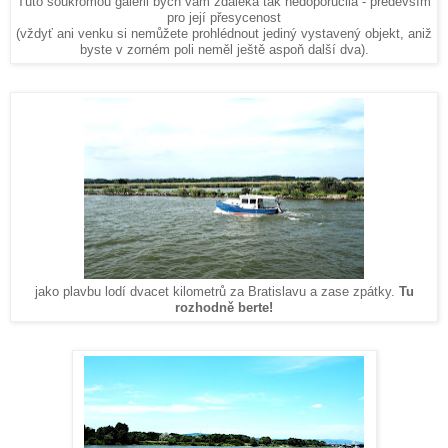
Tuto soukromou galerii bych vám zdaleka tak nedoporučila - především
pro její přesycenost
(vždyť ani venku si nemůžete prohlédnout jediný vystavený objekt, aniž
byste v zorném poli neměl ještě aspoň další dva).
jako plavbu lodí dvacet kilometrů za Bratislavu a zase zpátky.
Tu
rozhodně berte!