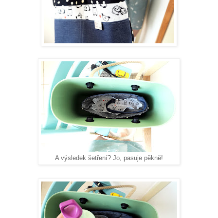
A výsledek šetření? Jo, pasuje pěkně!