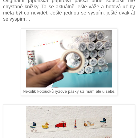
Originální japonská papírová páska bude součástí mé
chystané knížky. Ta se aktuálně ještě váže a hotová už by
měla být co nevidět. Ještě jednou se vyspím, ještě dvakrát
se vyspím ...
Několik kotoučků rýžové pásky už mám ale u sebe.