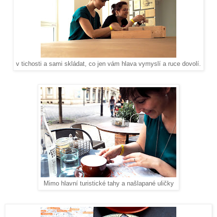
v tichosti a sami skládat, co jen vám hlava vymyslí a ruce dovolí.
Mimo hlavní turistické tahy a našlapané uličky