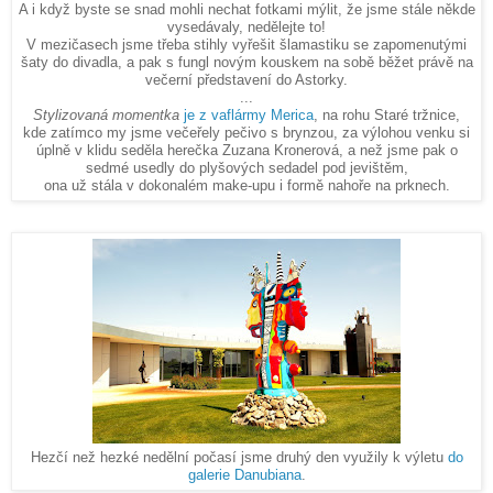
A i když byste se snad mohli nechat fotkami mýlit, že jsme stále někde
vysedávaly, nedělejte to!
V mezičasech jsme třeba stihly vyřešit šlamastiku se zapomenutými
šaty do divadla, a pak s fungl novým kouskem na sobě běžet právě na
večerní představení do Astorky.
...
Stylizovaná momentka
je z vaflármy Merica
, na rohu Staré tržnice,
kde zatímco my jsme večeřely pečivo s brynzou, za výlohou venku si
úplně v klidu seděla herečka Zuzana Kronerová, a než jsme pak o
sedmé usedly do plyšových sedadel pod jevištěm,
ona už stála v dokonalém make-upu i formě nahoře na prknech.
Hezčí než hezké nedělní počasí jsme druhý den využily k výletu
do
galerie Danubiana
.