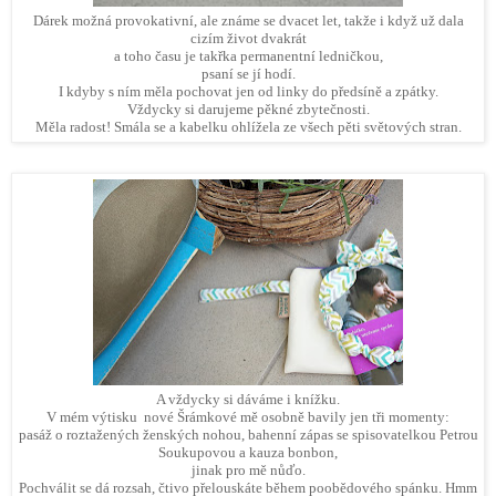
Dárek možná provokativní, ale známe se dvacet let, takže i když už dala
cizím život dvakrát
a toho času je takřka permanentní ledničkou,
psaní se jí hodí.
I kdyby s ním měla pochovat jen od linky do předsíně a zpátky.
Vždycky si darujeme pěkné zbytečnosti.
Měla radost! Smála se a kabelku ohlížela ze všech pěti světových stran.
A vždycky si dáváme i knížku.
V mém výtisku nové Šrámkové mě osobně bavily jen tři momenty:
pasáž o roztažených ženských nohou, bahenní zápas se spisovatelkou Petrou
Soukupovou a kauza bonbon,
jinak pro mě nůďo.
Pochválit se dá rozsah, čtivo přelouskáte během poobědového spánku. Hmm