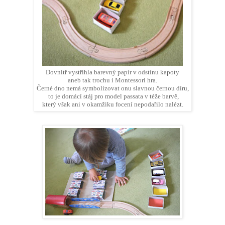
Dovnitř vystřihla barevný papír v odstínu kapoty
aneb tak trochu i Montessori hra.
Černé dno nemá symbolizovat onu slavnou černou díru,
to je domácí stáj pro model passata v téže barvě,
který však ani v okamžiku focení nepodařilo nalézt.