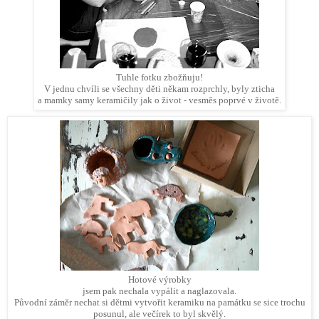
Tuhle fotku zbožňuju!
V jednu chvíli se všechny děti někam rozprchly, byly zticha
a mamky samy keramičily jak o život - vesměs poprvé v životě.
Hotové výrobky
jsem pak nechala vypálit a naglazovala.
Původní záměr nechat si dětmi vytvořit keramiku na památku se sice trochu
posunul, ale večírek to byl skvělý.