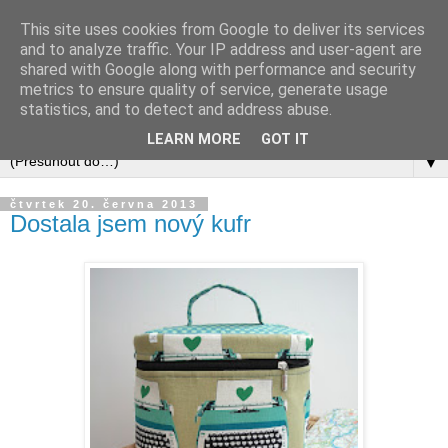
This site uses cookies from Google to deliver its services
and to analyze traffic. Your IP address and user-agent are
shared with Google along with performance and security
metrics to ensure quality of service, generate usage
statistics, and to detect and address abuse.
LEARN MORE
GOT IT
▼
čtvrtek 20. června 2013
Dostala jsem nový kufr