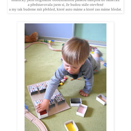
Krabičky jsem originálně oboustrannou páskou nalepila do rámečku
a představovala jsem si, že budou stále otevřené
a my tak budeme mít přehled, které auto máme a které zas máme hledat.