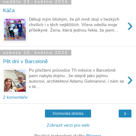
neděle 24. května 2026
Káča
›
Děkuji mým blízkým, že při mně stojí v hezkých
chvílích i v těch nejtěžších. Včera odešla moje
přítelkyně. Žena, která jednou řekla, že jsem...
sobota 16. května 2026
Pět dní v Barceloně
Po přečtení průvodce Tři měsíce v Barceloně
›
jsem nabyla dojmu , že stejně jako jejímu
autorovi, architektovi Adamu Gebrianovi, i nám se
v té...
2 komentáře:
›
Domovská stránka
Zobrazit verzi pro web
Používá technologii služby
Blogger
.