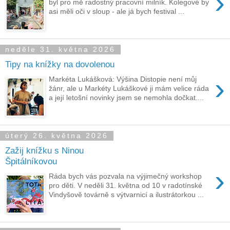
›
byl pro mě radostný pracovní milník. Kolegové by
asi měli oči v sloup - ale já bych festival ...
neděle 31. května 2026
Tipy na knížky na dovolenou
›
Markéta Lukášková: Výšina Distopie není můj
žánr, ale u Markéty Lukáškové ji mám velice ráda
a její letošní novinky jsem se nemohla dočkat....
úterý 26. května 2026
Zažij knížku s Ninou
Špitálníkovou
›
Ráda bych vás pozvala na výjimečný workshop
pro děti. V neděli 31. května od 10 v radotínské
Vindyšově továrně s výtvarnicí a ilustrátorkou ...