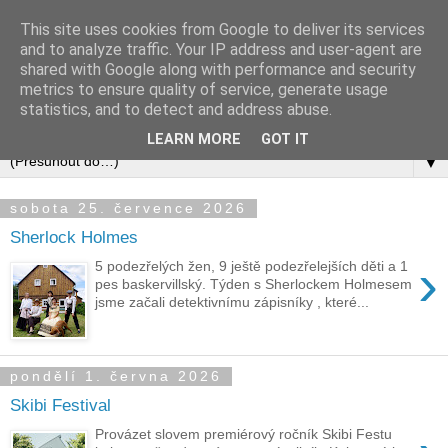
This site uses cookies from Google to deliver its services
and to analyze traffic. Your IP address and user-agent are
shared with Google along with performance and security
metrics to ensure quality of service, generate usage
statistics, and to detect and address abuse.
LEARN MORE
GOT IT
▼
sobota 25. července 2026
Sherlock Holmes
›
5 podezřelých žen, 9 ještě podezřelejších děti a 1
pes baskervillský. Týden s Sherlockem Holmesem
jsme začali detektivnímu zápisníky , které...
pondělí 1. června 2026
Skibi Festival
Provázet slovem premiérový ročník Skibi Festu