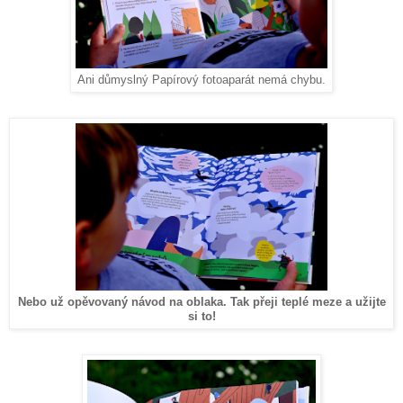
Ani důmyslný Papírový fotoaparát nemá chybu.
Nebo už opěvovaný návod na oblaka. Tak přeji teplé meze a užijte
si to!