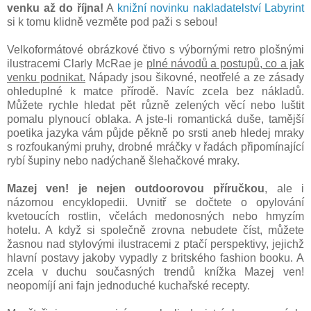
venku až do října!
A
knižní novinku nakladatelství Labyrint
si k tomu klidně vezměte pod paži s sebou!
Velkoformátové obrázkové čtivo s výbornými retro plošnými
ilustracemi Clarly McRae je
plné návodů a postupů, co a jak
venku podnikat.
Nápady jsou šikovné, neotřelé a ze zásady
ohleduplné k matce přírodě. Navíc zcela bez nákladů.
Můžete rychle hledat pět různě zelených věcí nebo luštit
pomalu plynoucí oblaka. A jste-li romantická duše, tamější
poetika jazyka vám půjde pěkně po srsti aneb hledej mraky
s rozfoukanými pruhy, drobné mráčky v řadách připomínající
rybí šupiny nebo nadýchaně šlehačkové mraky.
Mazej ven! je nejen outdoorovou příručkou
, ale i
názornou encyklopedii. Uvnitř se dočtete o opylování
kvetoucích rostlin, včelách medonosných nebo hmyzím
hotelu. A když si společně zrovna nebudete číst, můžete
žasnou nad stylovými ilustracemi z ptačí perspektivy, jejichž
hlavní postavy jakoby vypadly z britského fashion booku. A
zcela v duchu současných trendů knížka Mazej ven!
neopomíjí ani fajn jednoduché kuchařské recepty.