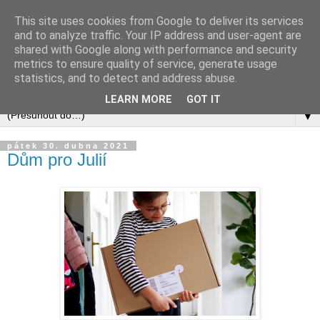
This site uses cookies from Google to deliver its services
and to analyze traffic. Your IP address and user-agent are
shared with Google along with performance and security
metrics to ensure quality of service, generate usage
statistics, and to detect and address abuse.
LEARN MORE
GOT IT
▼
pátek 30. dubna 2021
Dům pro Julií