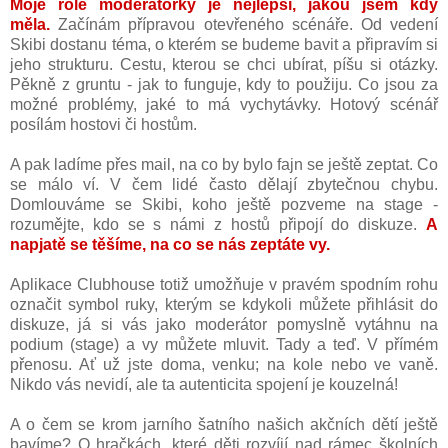
Moje role moderátorky je nejlepší, jakou jsem kdy
měla.
Začínám přípravou otevřeného scénáře. Od vedení
Skibi dostanu téma, o kterém se budeme bavit a připravím si
jeho strukturu. Cestu, kterou se chci ubírat, píšu si otázky.
Pěkně z gruntu - jak to funguje, kdy to použiju. Co jsou za
možné problémy, jaké to má vychytávky. Hotový scénář
posílám hostovi či hostům.
A pak ladíme přes mail, na co by bylo fajn se ještě zeptat. Co
se málo ví. V čem lidé často dělají zbytečnou chybu.
Domlouváme se Skibi, koho ještě pozveme na stage -
rozumějte, kdo se s námi z hostů připojí do diskuze.
A
napjatě se těšíme, na co se nás zeptáte vy.
Aplikace Clubhouse totiž umožňuje v pravém spodním rohu
označit symbol ruky, kterým se kdykoli můžete přihlásit do
diskuze, já si vás jako moderátor pomyslně vytáhnu na
podium (stage) a vy můžete mluvit. Tady a teď. V přímém
přenosu. Ať už jste doma, venku; na kole nebo ve vaně.
Nikdo vás nevidí, ale ta autenticita spojení je kouzelná!
A o čem se krom jarního šatního našich akčních dětí ještě
bavíme? O hračkách, které děti rozvíjí nad rámec školních