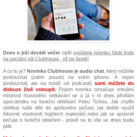
Dnes o půl deváté večer
opět
vysíláme roomku Skibi Kids
na sociální síti Clubhouse - již po šesté!
A co to je?
Novinka Clubhouse je audio chat
, který můžete
poslouchat (zatím pouze) na svém iphonu. A nejen
poslouchat, ale na rozdíl od podcastů
sami můžete do
diskuze živě vstoupit.
Pojem roomka označuje virtuální
místnost hlasového setkávání se a já v ní dnes přivítám
specialistku na funkční oblékání Petru Tichou. Jak chytře
oblékat naše děti do aprílového počasí, jak dobře využít
šikovné vlastností hightech materiálů nebo jak se správně
pečuje o funkční oblečení - právě na to vše se dnes budu
ptát.