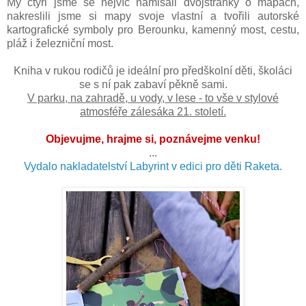
My čtyři jsme se nejvíc namlsali dvojstránky o mapách,
nakreslili jsme si mapy svoje vlastní a tvořili autorské
kartografické symboly pro Berounku, kamenný most, cestu,
pláž i železniční most.
Kniha v rukou rodičů je ideální pro předškolní děti, školáci
se s ní pak zabaví pěkně sami.
V parku, na zahradě, u vody, v lese - to vše v stylové
atmosféře zálesáka 21. století.
Objevujme, hrajme si, poznávejme venku!
...
Vydalo nakladatelství Labyrint v edici pro děti Raketa.