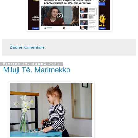
Žádné komentáře:
čtvrtek 29. dubna 2021
Miluji Tě, Marimekko