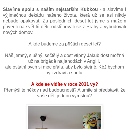
Slavíme spolu s naším nejstarším Kubkou
- a slavíme i
výjimečnou dekádu našeho života, která už se asi nikdy
nebude opakovat. Za posledních deset let jsme s mužem
přivedli na svět tři děti, odstěhovali se z Prahy a vybudovali
nových domov.
A kde budeme za příštích deset let?
Náš jemný, slušný, sečtělý a dost vtipný Jakub dost možná
už na brigádě na jahodách v Anglii,
ale ostatní bych si moc přála, aby bylo stejné. Kéž bychom
byli zdraví a spolu.
A kde se vidíte v roce 2031 vy?
Přemýšlíte někdy nad budoucností? A umíte si představit, že
vaše děti jednou vyrostou?