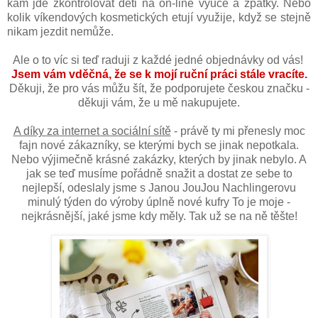
kam jde zkontrolovat děti na on-line výuce a zpátky. Nebo
kolik víkendových kosmetických etují využije, když se stejně
nikam jezdit nemůže.
Ale o to víc si teď raduji z každé jedné objednávky od vás!
Jsem vám vděčná, že se k mojí ruční práci stále vracíte.
Děkuji, že pro vás můžu šít, že podporujete českou značku -
děkuji vám, že u mě nakupujete.
A díky za internet a sociální sítě
- právě ty mi přenesly moc
fajn nové zákazníky, se kterými bych se jinak nepotkala.
Nebo výjimečně krásné zakázky, kterých by jinak nebylo. A
jak se teď musíme pořádně snažit a dostat ze sebe to
nejlepší, odeslaly jsme s Janou JouJou Nachlingerovu
minulý týden do výroby úplně nové kufry To je moje -
nejkrásnější, jaké jsme kdy měly. Tak už se na ně těšte!