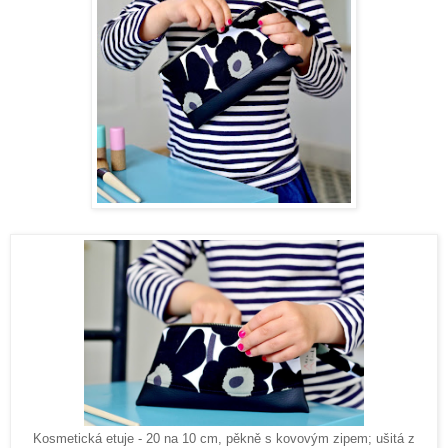
Kosmetická etuje - 20 na 10 cm, pěkně s kovovým zipem; ušitá z