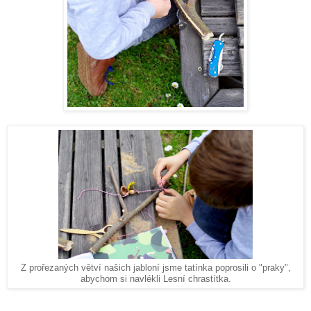
Z prořezaných větví našich jabloní jsme tatínka poprosili o "praky",
abychom si navlékli Lesní chrastítka.