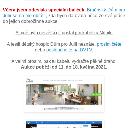
Včera jsem odeslala speciální balíček.
Brněnský Dům pro
Julii se na mě obrátil
, zda bych darovala něco ze své práce
do jejich dobročinné aukce.
A mně bylo největší ctí poslat jim kabelku Mitnik.
A jestli dětský hospic Dům pro Julii neznáte,
prosím čtěte
nebo
poslouchejte na DVTV.
A velmi prosím, pak tu kabelu vydražte pěkně draho!
Aukce poběží od 11. do 18. května 2021.