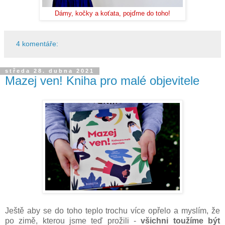
Dámy, kočky a koťata, pojďme do toho!
4 komentáře:
středa 28. dubna 2021
Mazej ven! Kniha pro malé objevitele
Ještě aby se do toho teplo trochu více opřelo a myslím, že
po zimě, kterou jsme teď prožili -
všichni toužíme být