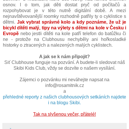
osnov. I o tom, jak děti dostat pryč od počítačů a
rozpohybovat je v této nutně digitální době. A mezi
nejnavštěvovanější roomky rozhodně patřily ty o cyklistice s
dětmi.
Jak vybrat správné kolo a kdy poznáme, že už je
bicykl dítěti malý, tipy na výlety s dětmi na kole v Česku i
Evropě
nebo jestli dítěti na kole patří telefon do batůžku či
ne - protože na Clubhousu nechyběly ani hořkosladké
historky o ztracených a nalezených malých cyklistech.
A jak se k nám připojit?
Siť Clubhouse funguje na pozvání. A budete-li sledovat náš
Skibi Kids Club, vždy se dozvíte o našem vysílání.
Zájemci o pozvánku mi neváhejte napsat na
info@rosamitnik.cz
a
přehledné reporty z našich clubhousových setkáních najdete
i na blogu Skibi.
Tak na slyšenou večer, přátelé!