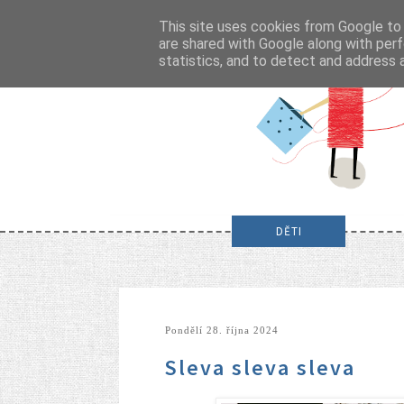
This site uses cookies from Google to d
are shared with Google along with perf
statistics, and to detect and address 
DĚTI
pondělí 28. října 2024
Sleva sleva sleva