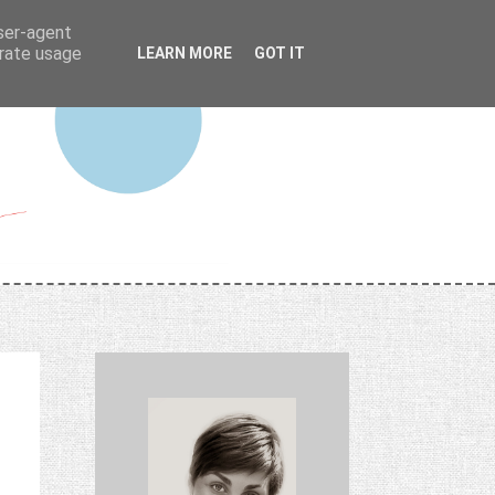
user-agent
erate usage
LEARN MORE
GOT IT