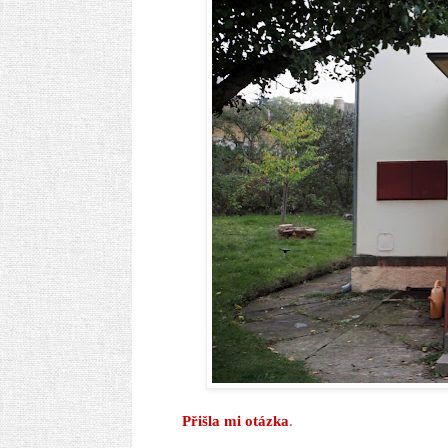
Přišla mi otázka
.