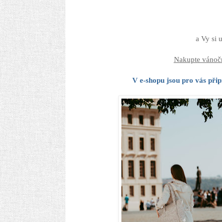
a Vy si 
Nakupte vánočn
V e-shopu jsou pro vás při