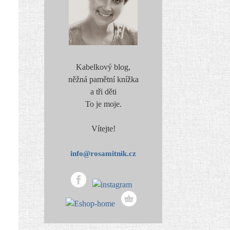
Kabelkový blog,
něžná pamětní knížka
a tři děti
To je moje.
Vítejte!
info@rosamitnik.cz