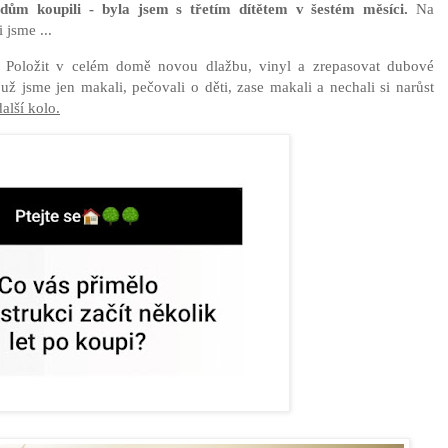
ům koupili - byla jsem s třetím dítětem v šestém měsíci.
Na
 jsme ...
Položit v celém domě novou dlažbu, vinyl a zrepasovat dubové
 už jsme jen makali, pečovali o děti, zase makali a nechali si narůst
alší kolo.