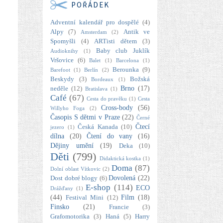
POŘÁDEK
Adventní kalendář pro dospělé
(4)
Alpy
(7)
Antik ve
Amsterdam
(2)
Spomyšli
(4)
ARTisti dětem
(3)
Baby club Juklík
Audioknihy
(1)
Vršovice
(6)
Balet
(1)
Barcelona
(1)
Berounka
(9)
Barefoot
(1)
Berlín
(2)
Beskydy
(3)
Božská
Bordeaux
(1)
Brno
(17)
neděle
(12)
Bratislava
(1)
Café
(67)
Cesta do pravěku
(1)
Cesta
Cross-body
(56)
Willyho Foga
(2)
Časopis S dětmi v Praze
(22)
Černé
Čtecí
Česká Kanada
(10)
jezero
(1)
dílna
(20)
Čtení do vany
(16)
Dějiny umění
(19)
Deka
(10)
Děti
(799)
Didaktická kostka
(1)
Doma
(87)
Dolní oblast Vítkovic
(2)
Dovolená
(22)
Dost dobré blogy
(6)
E-shop
(114)
ECO
Drážďany
(1)
(44)
Film
(18)
Festival Mini
(12)
Finsko
(21)
Francie
(3)
Grafomotorika
(3)
Haná
(5)
Harry