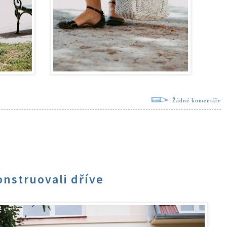
Žádné komentáře
onstruovali dříve