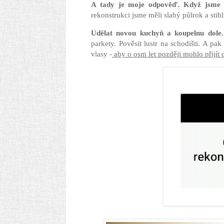
A tady je moje odpověď. Když jsme d
rekonstrukci jsme měli slabý půlrok a stihli
Udělat novou kuchyň a koupelnu dole.
parkety. Pověsit lustr na schodišti. A pak
vlasy -
aby o osm let později mohlo přijít d