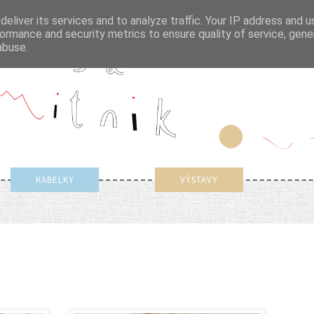
eliver its services and to analyze traffic. Your IP address and 
ormance and security metrics to ensure quality of service, gen
abuse.
KABELKY
VÝSTAVY