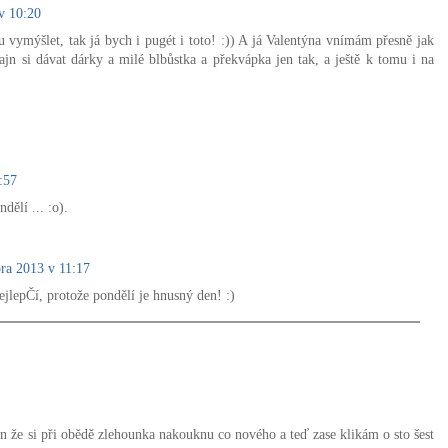
v 10:20
ůžu vymýšlet, tak já bych i pugét i toto! :)) A já Valentýna vnímám přesně jak
fajn si dávat dárky a milé blbůstka a překvápka jen tak, a ještě k tomu i na
:57
ndělí ... :o).
ora 2013 v 11:17
jlepČí, protože pondělí je hnusný den! :)
 jen že si při obědě zlehounka nakouknu co nového a teď zase klikám o sto šest