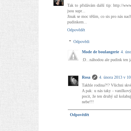
Tak to přidávám další tip: http://ww
jsou supr...
Jinak se moc těším, co sis pro nás nac
pudinkem...
Odpovědět
Odpovědi
Mode de boulangerie
4. ún
:D...náhodou ale pudink ten j
Rosa
4. února 2013 v 10
Takhle rodina?!? Všichni skvěl
A pak: u nás taky - vanilkový
pocit, že ten druhý už kolabuj
nebe!!!
Odpovědět