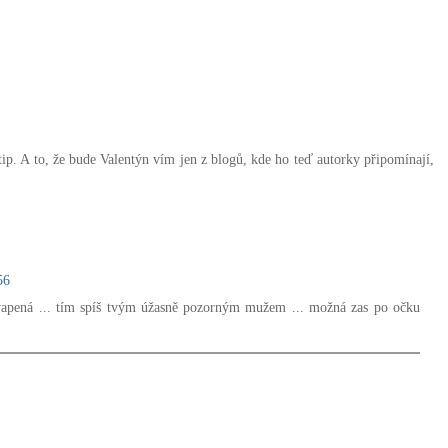
tip. A to, že bude Valentýn vím jen z blogů, kde ho teď autorky připomínají,
56
kvapená ... tím spíš tvým úžasně pozorným mužem ... možná zas po očku