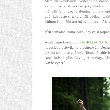
Mám ten svátek ráda. Konečně po Vánocích z
velmi busy, a tak si - bez jakýchkoli splí
mé režii (ano, trochu dominantní, ale le
tipů, kdybyste si taky chtěli udělat - tak
žádnou čokoládu ani růžovou barvu. Ale 
Píšu schválně takhle brzo, abyste si případ
A začneme květinou!
ZAHRADA NA NI
naposledy oslovila na prosincovém Design
tak asi takhle se známe). Nicméně tahle
sama krásně píše. Levitující rostliny. L
Navíc vydrží.