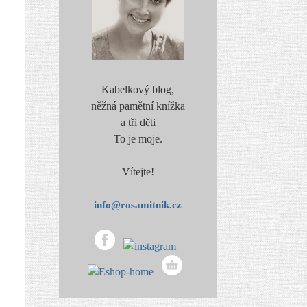
Kabelkový blog,
něžná pamětní knížka
a tři děti
To je moje.
Vítejte!
info@rosamitnik.cz