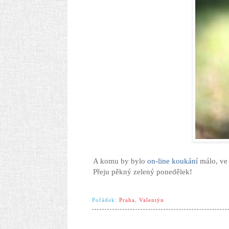
A komu by bylo
on-line koukání
málo, ve
Přeju pěkný zelený ponedělek!
Pořádek:
Praha
,
Valentýn