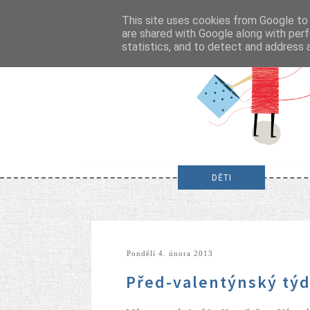
This site uses cookies from Google to d
are shared with Google along with perf
statistics, and to detect and address 
DĚTI
pondělí 4. února 2013
Před-valentýnský tý