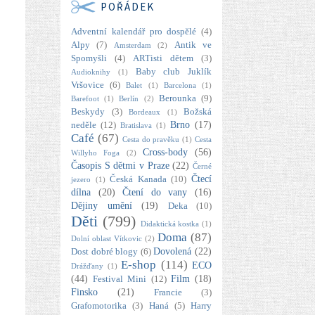
POŘÁDEK
Adventní kalendář pro dospělé
(4)
Alpy
(7)
Antik ve
Amsterdam
(2)
Spomyšli
(4)
ARTisti dětem
(3)
Baby club Juklík
Audioknihy
(1)
Vršovice
(6)
Balet
(1)
Barcelona
(1)
Berounka
(9)
Barefoot
(1)
Berlín
(2)
Beskydy
(3)
Božská
Bordeaux
(1)
Brno
(17)
neděle
(12)
Bratislava
(1)
Café
(67)
Cesta do pravěku
(1)
Cesta
Cross-body
(56)
Willyho Foga
(2)
Časopis S dětmi v Praze
(22)
Černé
Čtecí
Česká Kanada
(10)
jezero
(1)
dílna
(20)
Čtení do vany
(16)
Dějiny umění
(19)
Deka
(10)
Děti
(799)
Didaktická kostka
(1)
Doma
(87)
Dolní oblast Vítkovic
(2)
Dovolená
(22)
Dost dobré blogy
(6)
E-shop
(114)
ECO
Drážďany
(1)
(44)
Film
(18)
Festival Mini
(12)
Finsko
(21)
Francie
(3)
Grafomotorika
(3)
Haná
(5)
Harry