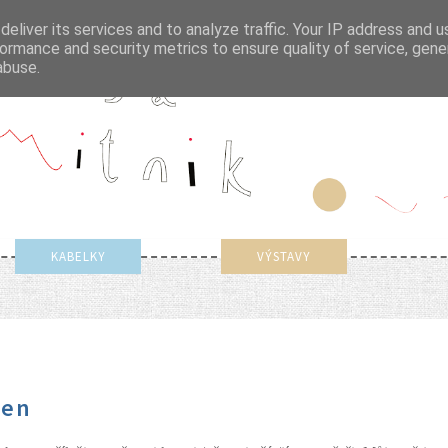
eliver its services and to analyze traffic. Your IP address and 
ormance and security metrics to ensure quality of service, gen
abuse.
KABELKY
VÝSTAVY
den