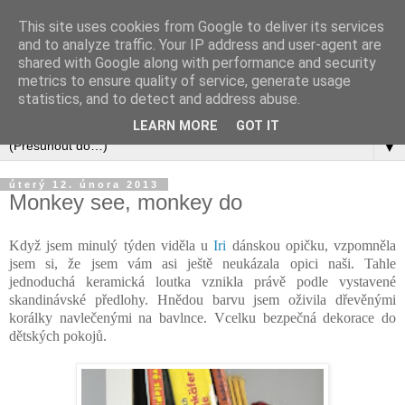
This site uses cookies from Google to deliver its services
and to analyze traffic. Your IP address and user-agent are
shared with Google along with performance and security
metrics to ensure quality of service, generate usage
statistics, and to detect and address abuse.
LEARN MORE
GOT IT
▼
úterý 12. února 2013
Monkey see, monkey do
Když jsem minulý týden viděla u
Iri
dánskou opičku, vzpomněla
jsem si, že jsem vám asi ještě neukázala opici naši. Tahle
jednoduchá keramická loutka vznikla právě podle vystavené
skandinávské předlohy. Hnědou barvu jsem oživila dřevěnými
korálky navlečenými na bavlnce. Vcelku bezpečná dekorace do
dětských pokojů.