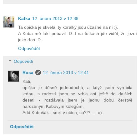
Katka
12. února 2013 v 12:38
Ta opička je skvělá, ty korálky jsou úžasné na ní :).
A Kuba mě fakt pobavil :D. I na fotkách jde vidět, že jezdí
jako ďas :D.
Odpovědět
Odpovědi
Rosa
12. února 2013 v 12:41
Káti,
opička je děsně jednoduchá, a když jsem vyrobila
jednu, s radostí jsem se vrhla asi ještě do dalších
deseti - rozdávala jsem je jednu dobu čerstvě
narozeným Kubovým kolegům.
Add Kubušák - smrt v očích, co?!? ... :o).
Odpovědět