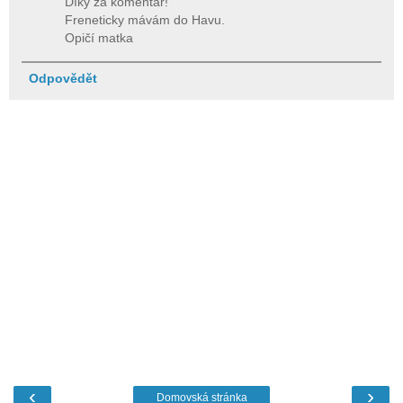
Díky za komentář!
Freneticky mávám do Havu.
Opičí matka
Odpovědět
‹
›
Domovská stránka