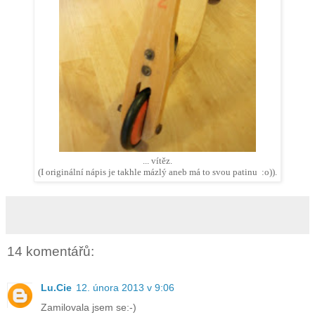
... vítěz.
(I originální nápis je takhle mázlý aneb má to svou patinu :o)).
14 komentářů:
Lu.Cie
12. února 2013 v 9:06
Zamilovala jsem se:-)