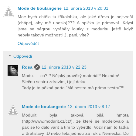
Mode de boulangerie
12. února 2013 v 20:31
Moc bych chtěla tu tříkolobku, ale jaké dřevo je nejtvrdší
(chápej, aby mě uneslo)??? A opička je prímovní. Kdysi
jsme se ségrou vyráběly loutky z moduritu...ještě když
nebyly takové možnosti .), pani, víte?
Odpovědět
Odpovědi
Rosa
12. února 2013 v 22:23
Modu- ... co?!? Nějaký pravěký materiál? Neznám!
Slečnu sestru zdravím, i její deku.
Tady je to pěkná parta "Má sestra má príma sestru"!!!
Mode de boulangerie
13. února 2013 v 8:17
Modurit byla taková bílá hmota
(http://www.modurit.cz/cz/), ze které se modelovalo a
pak se to dalo vařit a tím to vytvrdlo. Vozil nám to taťka
z Bratislavy :D nebo teta jednou za rok z Německa. Do