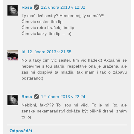
Rosa
12. února 2013 v 12:32
Ty máš dvě sestry? Heeeeeeej, ty se máš!!!
Čím víc sester, tím líp.
Čím víc retro hraček, tím líp.
Čím víc lásky, tím líp ... :o).
Iri
12. února 2013 v 21:55
No a taky čím víc sester, tím víc hádek:) Aktuálně se
nebavíme s tou starší, respektive ona je uražená, ale
zas mi dospívá ta mladší, tak mám i tak o zábavu
postaráno:)
Rosa
12. února 2013 v 22:24
Neblbni, fakt??? To jsou mi věci. To je mi líto, ale
ženské nekamarádství dokáže být pěkně drsné, znám
to :o(
Odpovědět