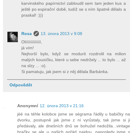
karvinského papírnictví zabloudil sem tam jeden kus a
ještě po expirační době, tudíž se s ním špatně dělalo a
praskal! :)))
Rosa
13. února 2013 v 9:08
Olííííííííííííí,
já vím!
Nejhorší bylo, když se modurit rozdrolil na milion
malých kousíčku, které u sebe nedržely ... to bylo ... až
na slzy ... :o).
Si pamatuju, jak jsem si z něj dělala Barbánka.
Odpovědět
Anonymní
12. února 2013 v 21:16
jéé na téhle kolobce jsme se ségrama řádily u babičky na
dvorku, postupně jak jsme z ní vyrůstaly, tak jsme si ji
předávaly, ale dnešních dnů se bohužel nedožila...vintage
hračky se ale u našich pořád najdou, naposledy jsme s