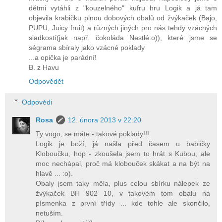
dětmi vytáhli z "kouzelného" kufru hru Logik a já tam
objevila krabičku plnou dobových obalů od žvýkaček (Bajo,
PUPU, Juicy fruit) a různých jiných pro nás tehdy vzácných
sladkostí(jak např. čokoláda Nestlé:o)), které jsme se
ségrama sbíraly jako vzácné poklady
...a opička je parádní!
B. z Havu
Odpovědět
Odpovědi
Rosa
12. února 2013 v 22:20
Ty vogo, se máte - takové poklady!!!
Logik je boží, já našla před časem u babičky
Kloboučku, hop - zkoušela jsem to hrát s Kubou, ale
moc nechápal, proč má klobouček skákat a na být na
hlavě ... :o).
Obaly jsem taky měla, plus celou sbírku nálepek ze
žvýkaček BH 902 10, v takovém tom obalu na
písmenka z první třídy ... kde tohle ale skončilo,
netuším.