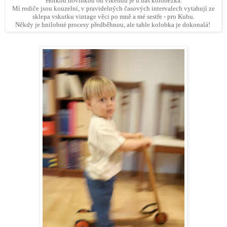
Horkou novinkou od víkendu je u nás koloběžka.
Mí rodiče jsou kouzelní, v pravidelných časových intervalech vytahují ze
sklepa vskutku vintage věci po mně a mé sestře - pro Kubu.
Někdy je hnilobné procesy předběhnou, ale tahle kolobka je dokonalá!