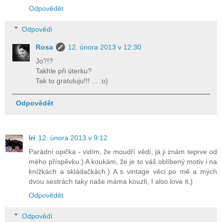
Odpovědět
Odpovědi
Rosa
12. února 2013 v 12:30
Jo?!?
Takhle při úterku?
Tak to gratuluju!!! ... :o)
Odpovědět
Iri
12. února 2013 v 9:12
Parádní opička - vidím, že moudří vědí, já ji znám teprve od
mého příspěvku:) A koukám, že je to váš oblíbený motiv i na
knížkách a skládačkách.) A s vintage věci po mě a mých
dvou sestrách taky naše máma kouzlí, I also love it.)
Odpovědět
Odpovědi