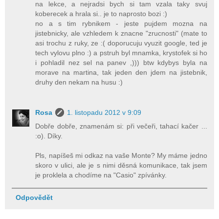
na lekce, a nejradsi bych si tam vzala taky svuj
koberecek a hrala si.. je to naprosto bozi :)
no a s tim rybnikem - jeste pujdem mozna na
jistebnicky, ale vzhledem k znacne "zrucnosti" (mate to
asi trochu z ruky, ze :( doporucuju vyuzit google, ted je
tech vylovu plno :) a pstruh byl mnamka, krystofek si ho
i pohladil nez sel na panev ,))) btw kdybys byla na
morave na martina, tak jeden den jdem na jistebnik,
druhy den nekam na husu :)
Rosa
1. listopadu 2012 v 9:09
Dobře dobře, znamenám si: při večeři, tahací kačer ...
:o). Díky.
Pls, napíšeš mi odkaz na vaše Monte? My máme jedno
skoro v ulici, ale je s nimi děsná komunikace, tak jsem
je proklela a chodíme na "Casio" zpívánky.
Odpovědět