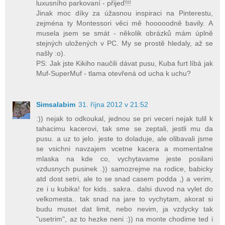
luxusního parkovaní - přijeď!!!
Jinak moc díky za úžasnou inspiraci na Pinterestu,
zejména ty Montessori věci mě hooooodně bavily. A
musela jsem se smát - několik obrázků mám úplně
stejných uložených v PC. My se prostě hledaly, až se
našly :o).
PS: Jak jste Kikiho naučili dávat pusu, Kuba furt líbá jak
Muf-SuperMuf - tlama otevřená od ucha k uchu?
Simsalabim
31. října 2012 v 21:52
:)) nejak to odkoukal, jednou se pri veceri nejak tulil k
tahacimu kacerovi, tak sme se zeptali, jestli mu da
pusu. a uz to jelo. jeste to doladuje, ale olibavali jsme
se vsichni navzajem vcetne kacera a momentalne
mlaska na kde co, vychytavame jeste posilani
vzdusnych pusinek .)) samozrejme na rodice, babicky
atd dost setri, ale to se snad casem podda ,) a verim,
ze i u kubika! for kids.. sakra.. dalsi duvod na vylet do
velkomesta.. tak snad na jare to vychytam, akorat si
budu muset dat limit, nebo nevim, ja vzdycky tak
"usetrim", az to hezke neni :)) na monte chodime ted i