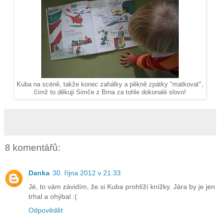
Kuba na scéně, takže konec zahálky a pěkně zpátky "matkovat",
čímž to děkuji Simče z Brna za tohle dokonalé slovo!
8 komentářů:
Danka
30. října 2012 v 21:33
Jé, to vám závidím, že si Kuba prohlíží knížky. Jára by je jen
trhal a ohýbal :(
Odpovědět