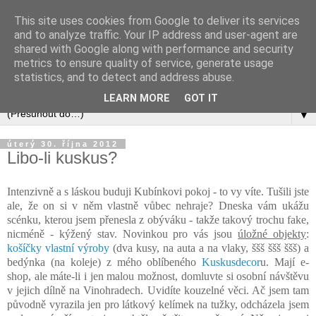
This site uses cookies from Google to deliver its services
and to analyze traffic. Your IP address and user-agent are
shared with Google along with performance and security
metrics to ensure quality of service, generate usage
statistics, and to detect and address abuse.
LEARN MORE
GOT IT
▼
úterý 30. října 2012
Libo-li kuskus?
Intenzivně a s láskou buduji Kubínkovi pokoj - to vy víte. Tušili jste
ale, že on si v něm vlastně vůbec nehraje? Dneska vám ukážu
scénku, kterou jsem přenesla z obýváku - takže takový trochu fake,
nicméně - kýžený stav. Novinkou pro vás jsou
úložné objekty
:
košíčky vlastní výroby
(dva kusy, na auta a na vlaky, ššš ššš ššš) a
bedýnka (na koleje) z mého oblíbeného
Kuskusdecor
u. Mají e-
shop, ale máte-li i jen malou možnost, domluvte si osobní návštěvu
v jejich dílně na Vinohradech. Uvidíte kouzelné věci. Ač jsem tam
původně vyrazila jen pro látkový kelímek na tužky, odcházela jsem