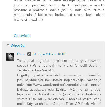
RYBY. chlapecek je nadsene ukazuje uplne vsude a v
knizce je i pusinkuje. vypada to dost uchylne ,)) rosicko
prosimte a prozradis, odkud jsou ty male auta, zlute a
modre kulate? koleje asi budou pod stromeckem, tak at
mame cim jezdit .))
Odpovědět
Odpovědi
Rosa
31. října 2012 v 13:01
Tak zaprvé: hej děcka, proč jste mě na ryby nevzali s
sebou?!? Pstruh duhový - to já chci. A moc!!! Doufám,
že jste si to báječně užili.
Bugatky - ty když jsem viděla, kupovala jsem okamžitě,
jsou nejkrásnější, nejkulatější, nejbarevnější! Najdeš je
tady http://www.woodyland.eu/cz/produkt/prislusenstvi-
k-draze-auticka-a-vlacky-11-dilu/. Mám je za o dost
lepší cenu - dvakrát za rok (jaro/podzim) chodím na
veletrh FOR KIDS, skvělá věc - nabídka veliká, ceny
malé. Kdybys chtěla, mám pro Tebe VIP lístek, včetně