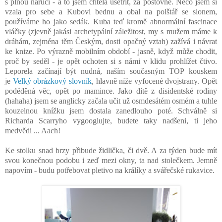
s plnou náručí - a to jsem chtěla ušetřit, za poštovné. Něco jsem si
vzala pro sebe a Kubovi bednu a obal na polštář se slonem,
používáme ho jako sedák. Kuba teď kromě abnormální fascinace
vláčky (zjevně jakási archetypální záležitost, my s mužem máme k
dráhám, zejména těm Českým, dosti opačný vztah) zažívá i návrat
ke knize. Po výrazně mobilním období - jasně, když může chodit,
proč by seděl - je opět ochoten si s námi v klidu prohlížet čtivo.
Leporela začínají být nudná, naším současným TOP kouskem
je
Velký obrázkový slovník
, hlavně níže vyfocené dvojstrany. Opět
poděděná věc, opět po mamince. Jako dítě z disidentské rodiny
(hahaha) jsem se anglicky začala učit už osmdesátém osmém a tuhle
kouzelnou knížku jsem dostala zanedlouho poté. Schválně si
Richarda Scarryho vygooglujte, budete taky nadšeni, ti jeho
medvědi ... Aach!
Ke stolku snad brzy přibude židlička, či dvě. A za týden bude mít
svou konečnou podobu i zeď mezi okny, ta nad stolečkem. Jemně
napovím - budu potřebovat pletivo na králíky a svářečské rukavice.