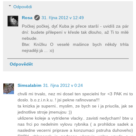
Odpovědi
Rosa
31. října 2012 v 12:49
Počkej počkej, dyť Kuba je přece starší - uvidíš za pár
dní: budete přilepení v křesle tak dlouho, až Ti to milé
nebude.
Btw: Knížku O veselé mašince bych někdy trhla
nejraději já ... :o)
Odpovědět
Simsalabim
31. října 2012 v 0:24
chvili mi trvalo, nez mi dosel ten specielni for <3 PAK mi to
doslo. b.o.z.i.n.k.u. ! jsi pekne rafinovana!!!
ta knizka je superni.. myslim, ze bych se i ja priucila, jak se
jednotlive stroje jmenujou :))
uklizene koleje a vytridene vlacky.. zavisti nedycham! btw u
nas frci po nedelnim vylovu rybnika ( a prohlidce sadek a
nasledne vecerni priprave a konzumaci pstruha duhoveho)