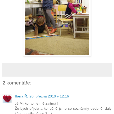
2 komentáře:
Ilona Ř.
20. března 2019 v 12:16
Jé Mirko, tohle mě zajímá !
Že bych přijela a konečně jsme se seznámily osobně, daly
kávu a uvily věnce ? :-)