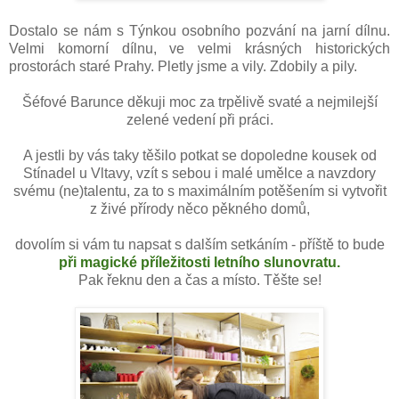
Dostalo se nám s Týnkou osobního pozvání na jarní dílnu.
Velmi komorní dílnu, ve velmi krásných historických
prostorách staré Prahy. Pletly jsme a vily. Zdobily a pily.
Šéfové Barunce děkuji moc za trpělivě svaté a nejmilejší
zelené vedení při práci.
A jestli by vás taky těšilo potkat se dopoledne kousek od
Stínadel u Vltavy, vzít s sebou i malé umělce a navzdory
svému (ne)talentu, za to s maximálním potěšením si vytvořit
z živé přírody něco pěkného domů,
dovolím si vám tu napsat s dalším setkáním - příště to bude
při magické příležitosti letního slunovratu.
Pak řeknu den a čas a místo. Těšte se!