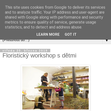
This site uses cookies from Google to deliver its services
and to analyze traffic. Your IP address and user-agent are
shared with Google along with performance and security
metrics to ensure quality of service, generate usage
statistics, and to detect and address abuse.
LEARN MORE
GOT IT
▼
středa 20. března 2019
Floristický workshop s dětmi