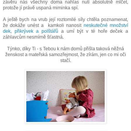
závěru nás všechny doma nahlas nutí absolutně mlčet,
protože jí právě uspaná miminka spí.
A ještě bych na vrub její roztomilé síly chtěla poznamenat,
že dokáže unést a kamkoli nanosit
neskutečné množství
dek, přikrývek a polštářů
a umí být v té hoře deček a
záhlavcům nesmírně šťastná.
Týnko, díky Ti - s Tebou k nám domů přišla taková něžná
ženskost a mateřská samozřejmost, že zírám, jen co mi oči
stačí.