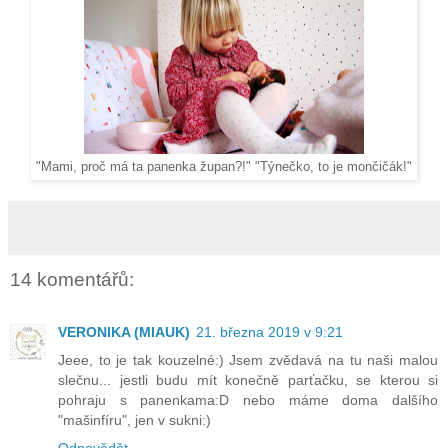
"Týnečko, to je mončičák!"
"Mami, proč má ta panenka župan?!"
14 komentářů:
VERONIKA (MIAUK)
21. března 2019 v 9:21
Jeee, to je tak kouzelné:) Jsem zvědavá na tu naši malou
slečnu... jestli budu mít konečně parťačku, se kterou si
pohraju s panenkama:D nebo máme doma dalšího
"mašinfíru", jen v sukni:)
Odpovědět