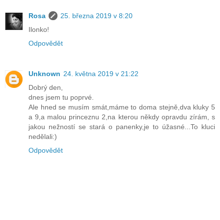
Rosa
25. března 2019 v 8:20
Ilonko!
Odpovědět
Unknown
24. května 2019 v 21:22
Dobrý den,
dnes jsem tu poprvé.
Ale hned se musím smát,máme to doma stejně,dva kluky 5
a 9,a malou princeznu 2,na kterou někdy opravdu zírám, s
jakou nežností se stará o panenky,je to úžasné...To kluci
nedělali:)
Odpovědět