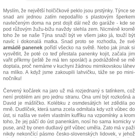
Myslím, že největší holčičkové peklo jsou prstýnky. Týnce se
snad ani jednou zatím nepodařilo s plastovým šperkem
navlečeným doma na prst dojít dál než do garáže - kde se
pod růžovým žužu-bižu navždy slehla zem. Nicméně kromě
toho že se naše Týna snaží být ve všem jako já, touží být
navíc i dokonalá matka. Snad proto se rozhodla, že své
armádě panenek
pořídí všecko na světě. Nebo jak jinak si
vysvětlit, že poté co teď přestala panenky kojit, začala jim
vařit příkrmy (ještě že má ten sporák!) a podrážděně se mě
doptala, proč nemáme v kuchyni žádnou mimikovskou láhev
na mlíko. A když jsme zakoupili lahvičku, táže se po mini-
nočníku!
Červený kočárek na jaro už má rozjednaný s tatínkem, což
není problém ani pro jednu stranu. Ona umí být rozkošná a
David je mášlíčko. Kolébku z osmdesátých let zdědila po
mně. Dudlíček, která sama zcela odmítala kdy vzít vůbec do
úst, si našla ve svém vlastním kufříku na vzpomínky a krom
toho, že jej páčí do úst panenkám, nosí ho sama komicky v
puse, aniž by onen dudlavý grif vůbec uměla. Zato má v paži
nikdy nekončící pásmo česko-slovenských lidovek, v jehož