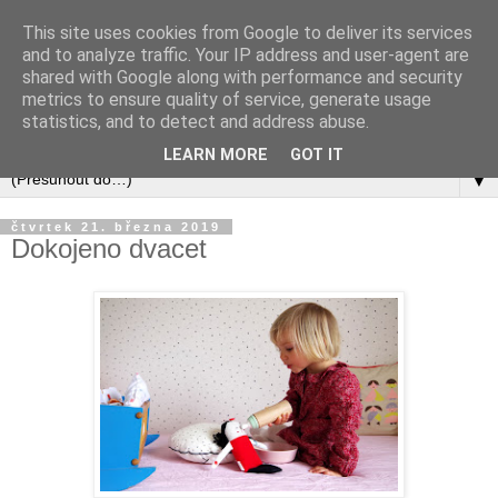
This site uses cookies from Google to deliver its services
and to analyze traffic. Your IP address and user-agent are
shared with Google along with performance and security
metrics to ensure quality of service, generate usage
statistics, and to detect and address abuse.
LEARN MORE
GOT IT
▼
čtvrtek 21. března 2019
Dokojeno dvacet