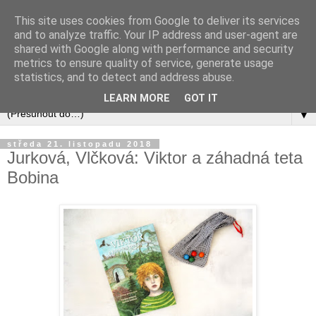
This site uses cookies from Google to deliver its services
and to analyze traffic. Your IP address and user-agent are
shared with Google along with performance and security
metrics to ensure quality of service, generate usage
statistics, and to detect and address abuse.
LEARN MORE
GOT IT
▼
středa 21. listopadu 2018
Jurková, Vlčková: Viktor a záhadná teta
Bobina