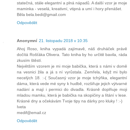
statečná, stále elegantní a plná nápadů. A další vzor je moje
maminka - veselá, kreativní, vtipná a umí i hory přenášet.
Běla bela.bedi@gmail.com
Odpovědět
Anonymní
21. listopadu 2018 v 10:35
Ahoj Roso, kniha vypadá zajímavě, náš druháček právě
dočítá Rošťáka Olivera. Tato kniha by ho určitě bavila, ráda
zkusím štěstí.
Největším vzorem je mi moje babička, která s námi v domě
na vesnici žila a já s ní vyrůstala. Zemřela, když mi bylo
necelých 18. :-( Současný vzor je moje tchýňka, elegantní
dáma, která vede mé syny k hudbě, rozšiřuje jejich výtvarné
nadání a mají i permici do divadla. Krásně doplňuje moji
mladou mamku, která je babička na skopičiny a lítání v lese.
Krásné dny a očekávám Tvoje tipy na dárky pro kluky ! :-)
Iveta
medif@email.cz
Odpovědět