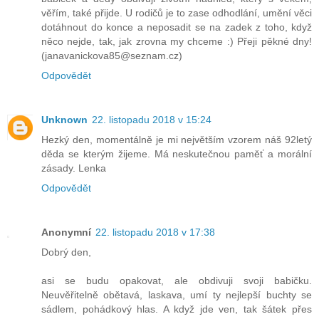
věřím, také přijde. U rodičů je to zase odhodlání, umění věci
dotáhnout do konce a neposadit se na zadek z toho, když
něco nejde, tak, jak zrovna my chceme :) Přeji pěkné dny!
(janavanickova85@seznam.cz)
Odpovědět
Unknown
22. listopadu 2018 v 15:24
Hezký den, momentálně je mi největším vzorem náš 92letý
děda se kterým žijeme. Má neskutečnou paměť a morální
zásady. Lenka
Odpovědět
Anonymní
22. listopadu 2018 v 17:38
Dobrý den,
asi se budu opakovat, ale obdivuji svoji babičku.
Neuvěřitelně obětavá, laskava, umí ty nejlepší buchty se
sádlem, pohádkový hlas. A když jde ven, tak šátek přes