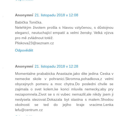
Anonymní
21. listopadu 2018 v 12:08
Babička Tonička.
Nelehkým životem prošla s hlavou vztyčenou, s důstojnou
elegancí, neutuchající empatií a velmi žensky. Velká výzva
pro mě zvládnout totéž.
Pliskova23@seznam.cz
Odpovědět
Anonymní
21. listopadu 2018 v 12:28
Momentalne prababicka Anastazie,jako dite jedina Ceska v
nemecke skole v pohranici.Skromna,pohadkova,z velmi
obycejnych pomeru a moc chytra.Do posledni chvile se
zajimala o svet kolem,ke konci mluvila nemecky,aby pry
nezapomnela.Zivot se s ni vubec nemazlil,ale nikdy jsem ji
neslysela stezovat.Dokazala byt stastna s malem.Shodou
okolnosti se ted do jejiho kraje vracime.Lenka
lefu@centrum.cz