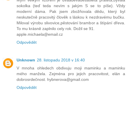
Mým velkým vzorem je dvaadevadesatileta prateta,bývalá
sokolka (teď teda nevím s jakým S se to píše). Vždy
moderní dáma. Pak jsem zbožňovala dědu, který byl
neskutečně pracovitý člověk s láskou k nezdravému bučku.
Miloval výrobu slivovice,pěstování brambor a štípání dřeva.
To mu krásně zaplnilo cely rok. Dožil se 91.
apple.michaela@email.cz
Odpovědět
Unknown
28. listopadu 2018 v 16:40
V mnoha ohledech obdivuju moji maminku a maminku
mého manžela. Zejména pro jejich pracovitost, elán a
dobrosrdečnost. hybnerova@gmail.com
Odpovědět