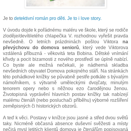
Je to
detektivní román pro děti. Je to i love story.
V úvodu dojde k pořádnému maléru ve škole, který se rodiče
zloděje/devítiletého chlapečka V. rozhodnou vyřešit pravda
nevšedně. O letních prázdninách pošlou Viktora
na
převýchovu do domova seniorů
, který vede Viktorova
vzdálená příbuzná - věkovitá teta Bobina. Dětské vnímání
křivdy a pocit bizarnosti z nového prostředí se úplně nabízí.
Co byste ale možná nečekali, je nádherná skladba
nevšedních obyvatel Domova pokojného stáří. Na stránkách
této pohádkové knížky se půvabně pestře potkáte s bývalým
námořníkem, s výtvarně uměleckými dvojčaty, minulým
tenorem opery nebo s něžnou ezo čarodějnou ženou.
Životopisná vyprávění hlavních postav knížky tak nabízejí
malému čtenáři (nebo posluchači příběhu) výborné rozšíření
zeměpisných či historických obzorů.
A teď k věci. Postavy v knížce jsou jasné a střed dvou světů
taky. Nicméně občasná absence duševní svěžesti a místy
nečirá mysl letitých klientů domova je čtenářům popisovaná