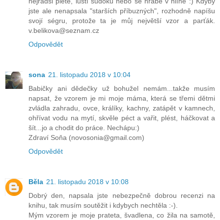
nejradši plete, luští sudoku nebo se hrabe v hlíně :) Kdyby
jste ale nenapsala "starších příbuzných", rozhodně napíšu
svojí ségru, protože ta je můj největší vzor a parťák.
v.belikova@seznam.cz
Odpovědět
sona
21. listopadu 2018 v 10:04
Babičky ani dědečky už bohužel nemám...takže musím
napsat, že vzorem je mi moje máma, která se třemi dětmi
zvládla zahradu, ovce, králíky, kachny, zatápět v kamnech,
ohřívat vodu na mytí, skvěle péct a vařit, plést, háčkovat a
šít...jo a chodit do práce. Nechápu:)
Zdraví Soňa (novosonia@gmail.com)
Odpovědět
Běla
21. listopadu 2018 v 10:08
Dobrý den, napsala jste nebezpečně dobrou recenzi na
knihu, tak musím soutěžit i kdybych nechtěla :-).
Mým vzorem je moje prateta, švadlena, co žila na samotě,