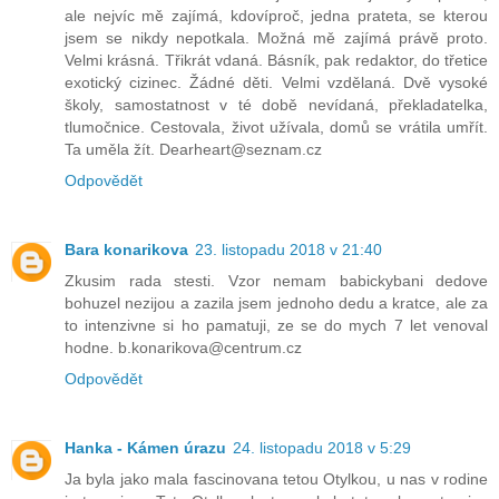
ale nejvíc mě zajímá, kdovíproč, jedna prateta, se kterou
jsem se nikdy nepotkala. Možná mě zajímá právě proto.
Velmi krásná. Třikrát vdaná. Básník, pak redaktor, do třetice
exotický cizinec. Žádné děti. Velmi vzdělaná. Dvě vysoké
školy, samostatnost v té době nevídaná, překladatelka,
tlumočnice. Cestovala, život užívala, domů se vrátila umřít.
Ta uměla žít. Dearheart@seznam.cz
Odpovědět
Bara konarikova
23. listopadu 2018 v 21:40
Zkusim rada stesti. Vzor nemam babickybani dedove
bohuzel nezijou a zazila jsem jednoho dedu a kratce, ale za
to intenzivne si ho pamatuji, ze se do mych 7 let venoval
hodne. b.konarikova@centrum.cz
Odpovědět
Hanka - Kámen úrazu
24. listopadu 2018 v 5:29
Ja byla jako mala fascinovana tetou Otylkou, u nas v rodine