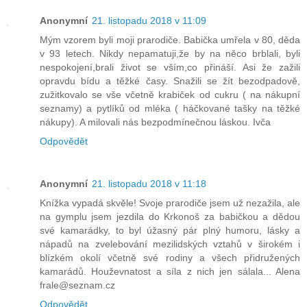
Anonymní
21. listopadu 2018 v 11:09
Mým vzorem byli moji prarodiče. Babička umřela v 80, děda
v 93 letech. Nikdy nepamatuji,že by na něco brblali, byli
nespokojení,brali život se vším,co přináší. Asi že zažili
opravdu bídu a těžké časy. Snažili se žít bezodpadově,
zužitkovalo se vše včetně krabiček od cukru ( na nákupní
seznamy) a pytlíků od mléka ( háčkované tašky na těžké
nákupy). A milovali nás bezpodmínečnou láskou. Ivča
Odpovědět
Anonymní
21. listopadu 2018 v 11:18
Knížka vypadá skvěle! Svoje prarodiče jsem už nezažila, ale
na gymplu jsem jezdila do Krkonoš za babičkou a dědou
své kamarádky, to byl úžasný pár plný humoru, lásky a
nápadů na zvelebování mezilidských vztahů v širokém i
blízkém okolí včetně své rodiny a všech přidružených
kamarádů. Houževnatost a síla z nich jen sálala... Alena
frale@seznam.cz
Odpovědět