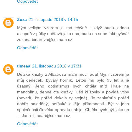
Odpovědět
Zuza
21. listopadu 2018 v 14:15
Mým velkým vzorem je má tchýně - když budu jednou
alespoň z půlky obětavá jako ona, budu na sebe fakt pyšná!
zuzana.binarova@seznam.cz
Odpovědět
timeaa
21. listopadu 2018 v 17:31
Dětské knížky z Albatrosu mám moc ráda! Mým vzorem je
můj dědeček, bývalý horník. Letos mu bylo 93 let a je
úžasný! Jeho optimismus bych chtěla mít! Hraje na
mandolínu, denně čte knížky, luští křížovky a povídá vtipy
(nevadí, že pořád dokola ty stejné). Je zaplaťbůh pořád
dobře naladěný, nefňuká a žije přítomností. Být v jeho
společnosti člověka opravdu nabije. Chtěla bych být jako on
... Jana. timeaa@seznam.cz
Odpovědět