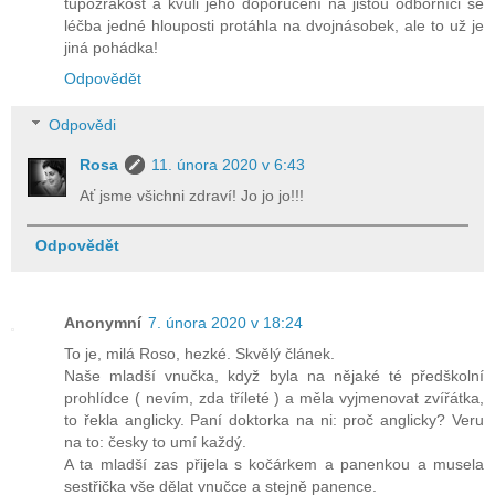
tupozrakost a kvůli jeho doporučení na jistou odborníci se
léčba jedné hlouposti protáhla na dvojnásobek, ale to už je
jiná pohádka!
Odpovědět
Odpovědi
Rosa
11. února 2020 v 6:43
Ať jsme všichni zdraví! Jo jo jo!!!
Odpovědět
Anonymní
7. února 2020 v 18:24
To je, milá Roso, hezké. Skvělý článek.
Naše mladší vnučka, když byla na nějaké té předškolní
prohlídce ( nevím, zda tříleté ) a měla vyjmenovat zvířátka,
to řekla anglicky. Paní doktorka na ni: proč anglicky? Veru
na to: česky to umí každý.
A ta mladší zas přijela s kočárkem a panenkou a musela
sestřička vše dělat vnučce a stejně panence.