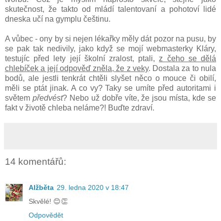
skutečnost, že takto od mládí talentovaní a pohotoví lidé
dneska učí na gymplu češtinu.
A vůbec - ony by si nejen lékařky měly dát pozor na pusu, by
se pak tak nedivily, jako když se mojí webmasterky Kláry,
testujíc před lety její školní zralost, ptali,
z čeho se dělá
chlebíček a její odpověď zněla, že z veky
. Dostala za to nula
bodů, ale jestli tenkrát chtěli slyšet něco o mouce či obilí,
měli se ptát jinak. A co vy? Taky se umíte před autoritami i
světem
předvést
? Nebo už dobře víte, že jsou místa, kde se
fakt v životě chleba neláme?! Buďte zdraví.
14 komentářů:
Alžběta
29. ledna 2020 v 18:47
Skvělé! 😊👏
Odpovědět