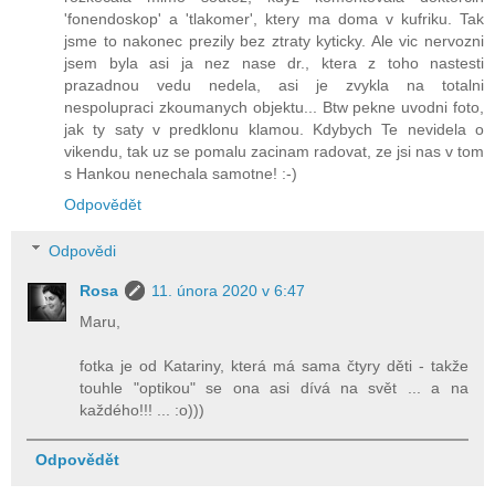
'fonendoskop' a 'tlakomer', ktery ma doma v kufriku. Tak
jsme to nakonec prezily bez ztraty kyticky. Ale vic nervozni
jsem byla asi ja nez nase dr., ktera z toho nastesti
prazadnou vedu nedela, asi je zvykla na totalni
nespolupraci zkoumanych objektu... Btw pekne uvodni foto,
jak ty saty v predklonu klamou. Kdybych Te nevidela o
vikendu, tak uz se pomalu zacinam radovat, ze jsi nas v tom
s Hankou nenechala samotne! :-)
Odpovědět
Odpovědi
Rosa
11. února 2020 v 6:47
Maru,
fotka je od Katariny, která má sama čtyry děti - takže
touhle "optikou" se ona asi dívá na svět ... a na
každého!!! ... :o)))
Odpovědět