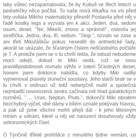
taky vůbec nezapamatovala, že by Kubuš ve třech letech u
pediatričky něco počítal. To naše nová lékařka na vsi před
lety uvítala Mikiho matematicky přesně! Postavila před něj v
řadě kostky lega a vyzvala jen k akci. Jeden, dva, sedum
osum, deset. "Ne, Mikeši, znovu a správné!", oslovila jej
sestřička. Jedna, dva, tři, sedum. "Stop.", ozvalo se zase a
ani třetí Mikuláškův pokus neseděl do aritmetické řady,
akorát se ukázalo, že šťastným číslem nešťastného počtáře
je 7. A protože jsem se v tu chvíli lekla, že odsud nebudeme
moct odejít, dokud to Miki nedá, což se svou
pravděpodobnosti rovnalo výhře v loterii Šťastných deset,
honem jsem doktorce nabídla, co kdyby Miki raději
vyjmenoval planety sluneční soustavy. Jeho starší bratr se v
tu chvíli v ordinaci už totiž nebetyčně nudil a společná
nejmladší novorozená sestra začínala mít hlad galaktických
rozměrů. " ... Uran, Neptun, Pluto.", dokončil Miki obratem
bezchybný výčet, obě dámy v bílém uznale pokývaly hlavou,
a pak už jsme všichni mohli přejít dál - k jeho tělesným
mírám a váhám, které u něj od narození dosahovaly vždy
astronomických čísel.
O Týnčině tříleté prohlídce z minulého týdne nemám, co