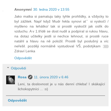
Anonymní
30. ledna 2020 v 13:55
Jako matka si pamatuju taky tyhle prohlídky, a vždycky to
byl zážitek. Např když Mudr řekla synovi atˇ si vyskočí /
myšleno na lehátko/ tak si prostě vyskočil jak oslík do
vzduchu. A v 1.třídě se dost nudil a podpíral si rukou hlavu,
na dotaz učitelky jestli si nechce lehnout, si prostě ruce
natáhl a hlavu na ně položil. Prostě byl poslušný a víc
neřešil. později normálně vystudoval VŠ, podotýkam :))))
Zdraví Lenka
Odpovědět
Odpovědi
Rosa
11. února 2020 v 6:46
Leni, ta doslovnost je u nás denní chleba! I skákající
lichokopytníci ... :o)
Odpovědět