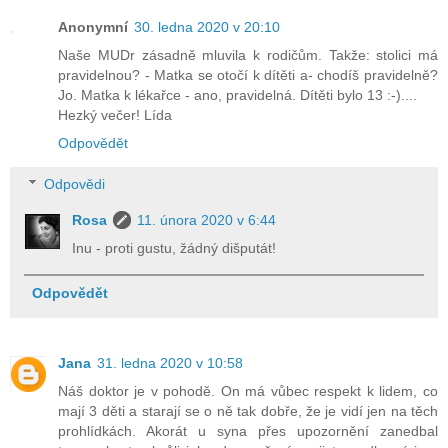
Anonymní
30. ledna 2020 v 20:10
Naše MUDr zásadně mluvila k rodičům. Takže: stolici má
pravidelnou? - Matka se otočí k dítěti a- chodíš pravidelně?
Jo. Matka k lékařce - ano, pravidelná. Dítěti bylo 13 :-)....
Hezký večer! Lída
Odpovědět
Odpovědi
Rosa
11. února 2020 v 6:44
Inu - proti gustu, žádný dišputát!
Odpovědět
Jana
31. ledna 2020 v 10:58
Náš doktor je v pohodě. On má vůbec respekt k lidem, co
mají 3 děti a starají se o ně tak dobře, že je vidí jen na těch
prohlídkách. Akorát u syna přes upozornění zanedbal