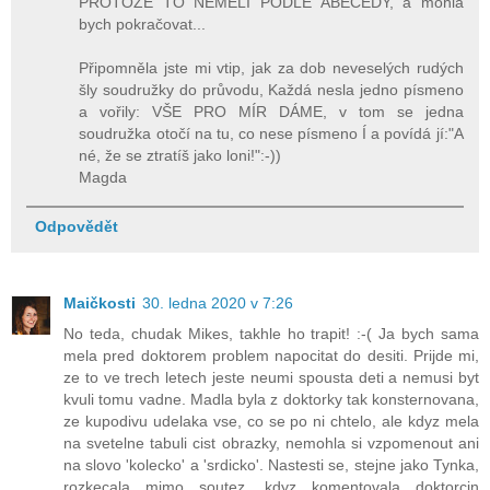
PROTOŽE TO NEMĚLI PODLE ABECEDY, a mohla
bych pokračovat...
Připomněla jste mi vtip, jak za dob neveselých rudých
šly soudružky do průvodu, Každá nesla jedno písmeno
a vořily: VŠE PRO MÍR DÁME, v tom se jedna
soudružka otočí na tu, co nese písmeno Í a povídá jí:"A
né, že se ztratíš jako loni!":-))
Magda
Odpovědět
Maičkosti
30. ledna 2020 v 7:26
No teda, chudak Mikes, takhle ho trapit! :-( Ja bych sama
mela pred doktorem problem napocitat do desiti. Prijde mi,
ze to ve trech letech jeste neumi spousta deti a nemusi byt
kvuli tomu vadne. Madla byla z doktorky tak konsternovana,
ze kupodivu udelaka vse, co se po ni chtelo, ale kdyz mela
na svetelne tabuli cist obrazky, nemohla si vzpomenout ani
na slovo 'kolecko' a 'srdicko'. Nastesti se, stejne jako Tynka,
rozkecala mimo soutez, kdyz komentovala doktorcin