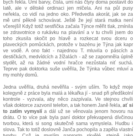
bych řekla. Umí barvy, čísla, umí nás čtyry doma postavit do
latě, ale v dětské ordinaci jen mlčela. Ani na půl pusy
neřekla, co vidí na jedno oko. Předvedla akorát, jak se za
mě umí pěkně schovávat. Ještě že její stará matka není
včerejší! Když totiž sestřička začala Týnce měřit tlak, zmínila
se zdravotnice o rukávku na plavání a v tu chvíli jsem do
toho zkusila skočit po hlavě a rozkecat svou dceru o
plaveckých pomůckách, protože v bazénu je Týna jak kapr
ve vodě. A ono fakt - najednou T. mluvila o páscích a
destičkách, medvídcích a žížalách - až se zapomněla úplně
stydět, až na žádné vodní hračce nezůstala niť suchá.
Teprve pak doktorka suše uvěřila, že Týnka vůbec mluví a
my mohly domů.
Jedna uvěřila, druhá nevěřila - svým uším. To když moje
kolegyně z práce byla malá a lékařka jí - snad při předškolní
kontrole - vyzvala, aby něco zazpívala. Ve stejnou chvíli
však doktorce zazvonil telefon, a tak honem Janě řekla,
ať si
to zatím vymyslí
a dál už se věnovala jenom hovoru na
drátu. O to více pak byla paní doktor překvapená dívčinou
tvorbou, která si song skutečně sama vymyslela. Hudbu i
slova. Tak to totiž doslovně Janča pochopila a zapěla vlastní
tvorbu. Což je myslím naprosto skvělé, stejně jako