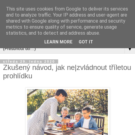
This site uses cookies from Google to deliver its services
and to analyze traffic. Your IP address and user-agent are
shared with Google along with performance and security
metrics to ensure quality of service, generate usage
statistics, and to detect and address abuse.
LEARN MORE
GOT IT
▼
středa 29. ledna 2020
Zkušený návod, jak ne|zvládnout tříletou
prohlídku