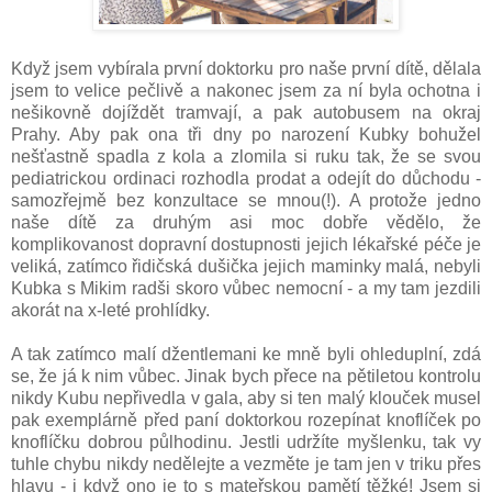
Když jsem vybírala první doktorku pro naše první dítě, dělala
jsem to velice pečlivě a nakonec jsem za ní byla ochotna i
nešikovně dojíždět tramvají, a pak autobusem na okraj
Prahy. Aby pak ona tři dny po narození Kubky bohužel
nešťastně spadla z kola a zlomila si ruku tak, že se svou
pediatrickou ordinaci rozhodla prodat a odejít do důchodu -
samozřejmě bez konzultace se mnou(!). A protože jedno
naše dítě za druhým asi moc dobře vědělo, že
komplikovanost dopravní dostupnosti jejich lékařské péče je
veliká, zatímco řidičská dušička jejich maminky malá, nebyli
Kubka s Mikim radši skoro vůbec nemocní - a my tam jezdili
akorát na x-leté prohlídky.
A tak zatímco malí džentlemani ke mně byli ohleduplní, zdá
se, že já k nim vůbec. Jinak bych přece na pětiletou kontrolu
nikdy Kubu nepřivedla v gala, aby si ten malý klouček musel
pak exemplárně před paní doktorkou rozepínat knoflíček po
knoflíčku dobrou půlhodinu. Jestli udržíte myšlenku, tak vy
tuhle chybu nikdy nedělejte a vezměte je tam jen v triku přes
hlavu - i když ono je to s mateřskou pamětí těžké! Jsem si