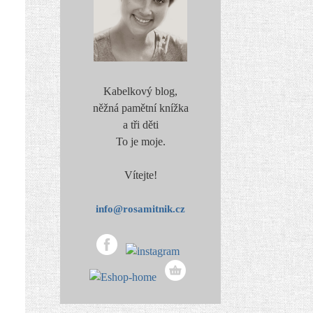
Kabelkový blog,
něžná pamětní knížka
a tři děti
To je moje.
Vítejte!
info@rosamitnik.cz