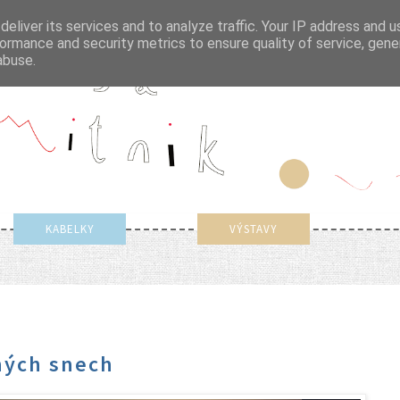
eliver its services and to analyze traffic. Your IP address and 
ormance and security metrics to ensure quality of service, gen
abuse.
KABELKY
VÝSTAVY
jiných snech