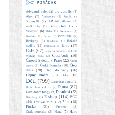
POŘÁDEK
Adventní kalendář pro dospělé
(4)
Alpy
(7)
Antik ve
Amsterdam
(2)
Spomyšli
(4)
ARTisti dětem
(3)
Baby club Juklík
Audioknihy
(1)
Vršovice
(6)
Balet
(1)
Barcelona
(1)
Berounka
(9)
Barefoot
(1)
Berlín
(2)
Beskydy
(3)
Božská
Bordeaux
(1)
Brno
(17)
neděle
(12)
Bratislava
(1)
Café
(67)
Cesta do pravěku
(1)
Cesta
Cross-body
(56)
Willyho Foga
(2)
Časopis S dětmi v Praze
(22)
Černé
Čtecí
Česká Kanada
(10)
jezero
(1)
dílna
(20)
Čtení do vany
(16)
Dějiny umění
(19)
Deka
(10)
Děti
(799)
Didaktická kostka
(1)
Doma
(87)
Dolní oblast Vítkovic
(2)
Dovolená
(22)
Dost dobré blogy
(6)
E-shop
(114)
ECO
Drážďany
(1)
(44)
Film
(18)
Festival Mini
(12)
Finsko
(21)
Francie
(3)
Grafomotorika
(3)
Haná
(5)
Harry