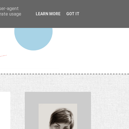
user-agent
erate usage
LEARN MORE
GOT IT