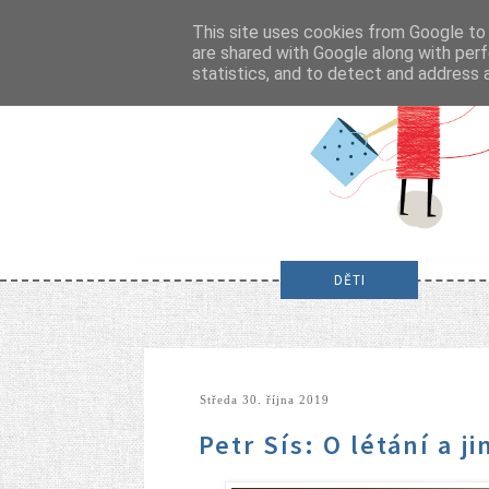
This site uses cookies from Google to d
are shared with Google along with perf
statistics, and to detect and address 
DĚTI
středa 30. října 2019
Petr Sís: O létání a 