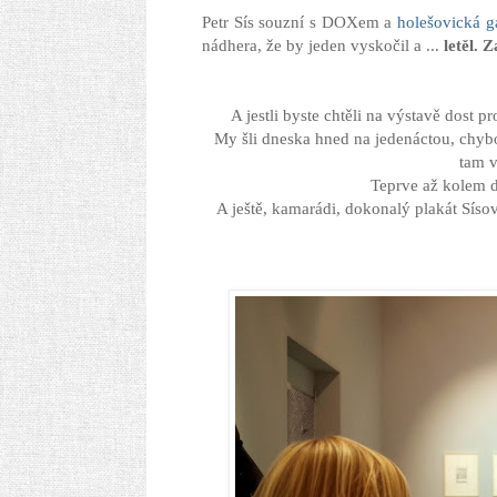
Petr Sís souzní s DOXem a
holešovická g
nádhera, že by jeden vyskočil a ...
letěl. 
A jestli byste chtěli na výstavě dost p
My šli dneska hned na jedenáctou, chybou
tam v
Teprve až kolem d
A ještě, kamarádi, dokonalý plakát Síso