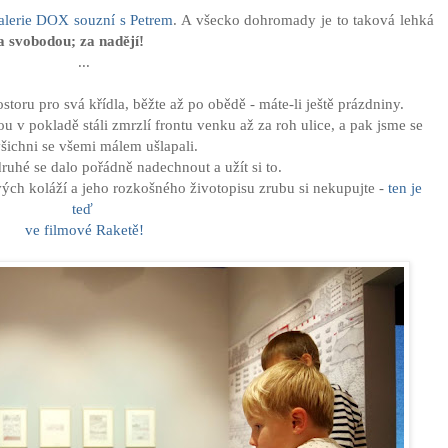
alerie DOX souzní s Petrem
. A všecko dohromady je to taková lehká
Za svobodou; za nadějí!
...
rostoru pro svá křídla, běžte až po obědě - máte-li ještě prázdniny.
 v pokladě stáli zmrzlí frontu venku až za roh ulice, a pak jsme se
šichni se všemi málem ušlapali.
ruhé se dalo pořádně nadechnout a užít si to.
vých koláží a jeho rozkošného životopisu zrubu si nekupujte -
ten je
teď
ve filmové Raketě!