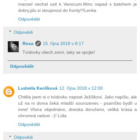
manzel nechal usit k Vanocum.Mmc napad s batohem je
dobry,jdu si stoupnout do fronty!!!Lenka
Odpovědět
Odpovědi
Rosa
15. října 2018 v 8:17
Tvídovky všech zemí, taky se spojte!
Odpovědět
Ludmila Keclíková
12. října 2018 v 12:00
Chtěla jsem si o tvídovku napsat Ježíškovi. Jako napíšu, ale
už na ni doma čeká mladší sourozenec - psaníčko bydlí u
mne! Včera objednáno, dneska doručeno, veliká krása a
ohromná radost :-)! Lída
Odpovědět
Odpovědi