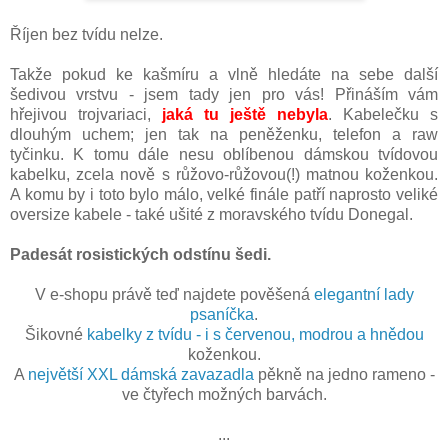
Říjen bez tvídu nelze.
Takže pokud ke kašmíru a vlně hledáte na sebe další
šedivou vrstvu - jsem tady jen pro vás! Přináším vám
hřejivou trojvariaci,
jaká tu ještě nebyla
. Kabelečku s
dlouhým uchem; jen tak na peněženku, telefon a raw
tyčinku. K tomu dále nesu oblíbenou dámskou tvídovou
kabelku, zcela nově s růžovo-růžovou(!) matnou koženkou.
A komu by i toto bylo málo, velké finále patří naprosto veliké
oversize kabele - také ušité z moravského tvídu Donegal.
Padesát rosistických odstínu šedi.
V e-shopu právě teď najdete pověšená
elegantní lady
psaníčka
.
Šikovné
kabelky z tvídu - i s červenou, modrou a hnědou
koženkou.
A
největší XXL dámská zavazadla
pěkně na jedno rameno -
ve čtyřech možných barvách.
...