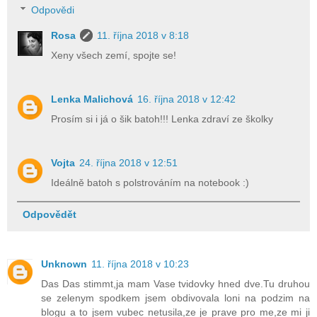
Odpovědi
Rosa
11. října 2018 v 8:18
Xeny všech zemí, spojte se!
Lenka Malichová
16. října 2018 v 12:42
Prosím si i já o šik batoh!!! Lenka zdraví ze školky
Vojta
24. října 2018 v 12:51
Ideálně batoh s polstrováním na notebook :)
Odpovědět
Unknown
11. října 2018 v 10:23
Das Das stimmt,ja mam Vase tvidovky hned dve.Tu druhou
se zelenym spodkem jsem obdivovala loni na podzim na
blogu a to jsem vubec netusila,ze je prave pro me,ze mi ji