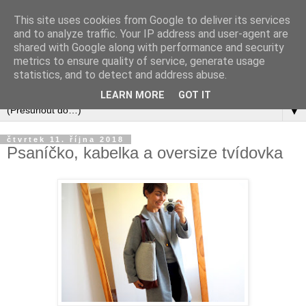
This site uses cookies from Google to deliver its services
and to analyze traffic. Your IP address and user-agent are
shared with Google along with performance and security
metrics to ensure quality of service, generate usage
statistics, and to detect and address abuse.
LEARN MORE
GOT IT
▼
čtvrtek 11. října 2018
Psaníčko, kabelka a oversize tvídovka