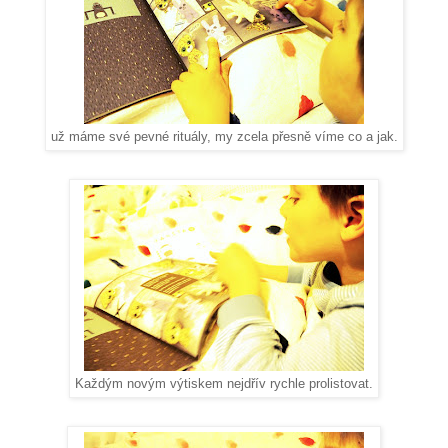
už máme své pevné rituály, my zcela přesně víme co a jak.
Každým novým výtiskem nejdřív rychle prolistovat.