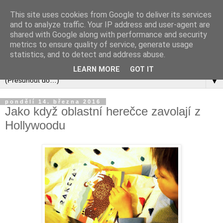
This site uses cookies from Google to deliver its services
and to analyze traffic. Your IP address and user-agent are
shared with Google along with performance and security
metrics to ensure quality of service, generate usage
statistics, and to detect and address abuse.
LEARN MORE
GOT IT
▼
pondělí 14. března 2016
Jako když oblastní herečce zavolají z
Hollywoodu