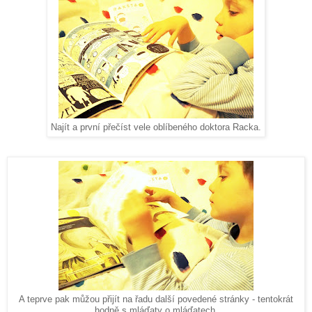
Najít a první přečíst vele oblíbeného doktora Racka.
A teprve pak můžou přijít na řadu další povedené stránky - tentokrát
hodně s mláďaty o mláďatech.