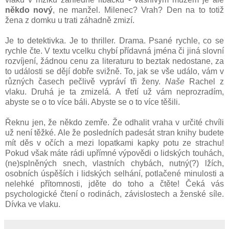
někdo nový
, ne manžel. Milenec? Vrah? Den na to totiž
žena z domku u trati záhadně zmizí.
Je to detektivka. Je to thriller. Drama. Psané rychle, co se
rychle čte. V textu vcelku chybí přídavná jména či jiná slovní
rozvíjení, žádnou cenu za literaturu to beztak nedostane, za
to události se dějí dobře svižně. To, jak se vše událo, vám v
různých časech pečlivě vypráví tři ženy.
Naše
Rachel z
vlaku. Druhá je ta zmizelá. A třetí už vám neprozradím,
abyste se o to více báli. Abyste se o to více těšili.
Řeknu jen, že někdo zemře. Že odhalit vraha v určité chvíli
už není těžké. Ale že posledních padesát stran knihy budete
mít děs v očích a mezi lopatkami kapky potu ze strachu!
Pokud však máte rádi upřímné výpovědi o lidských touhách,
(ne)splněných snech, vlastních chybách, nutný(?) lžích,
osobních úspěších i lidských selhání, potlačené minulosti a
nelehké přítomnosti, jděte do toho a čtěte! Čeká vás
psychologické čtení o rodinách, závislostech a ženské síle.
Dívka ve vlaku.