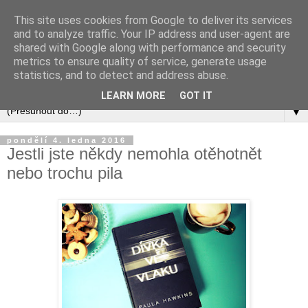
This site uses cookies from Google to deliver its services
and to analyze traffic. Your IP address and user-agent are
shared with Google along with performance and security
metrics to ensure quality of service, generate usage
statistics, and to detect and address abuse.
LEARN MORE
GOT IT
▼
pondělí 4. ledna 2016
Jestli jste někdy nemohla otěhotnět
nebo trochu pila