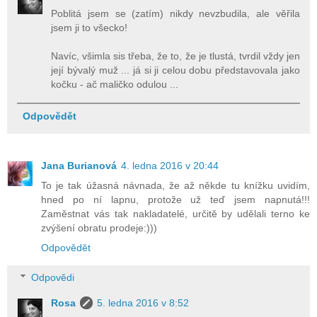
Poblitá jsem se (zatím) nikdy nevzbudila, ale věřila
jsem ji to všecko!
Navíc, všimla sis třeba, že to, že je tlustá, tvrdil vždy jen
její bývalý muž ... já si ji celou dobu představovala jako
kočku - ač maličko odulou ...
Odpovědět
Jana Burianová
4. ledna 2016 v 20:44
To je tak úžasná návnada, že až někde tu knížku uvidím,
hned po ní lapnu, protože už teď jsem napnutá!!!
Zaměstnat vás tak nakladatelé, určitě by udělali terno ke
zvýšení obratu prodeje:)))
Odpovědět
Odpovědi
Rosa
5. ledna 2016 v 8:52