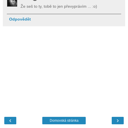
Že seš to ty, tobě to jen převyprávím ... :o)
Odpovědět
‹
›
Domovská stránka