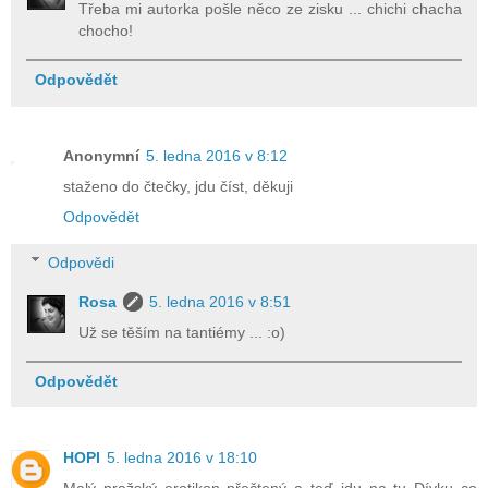
Třeba mi autorka pošle něco ze zisku ... chichi chacha
chocho!
Odpovědět
Anonymní
5. ledna 2016 v 8:12
staženo do čtečky, jdu číst, děkuji
Odpovědět
Odpovědi
Rosa
5. ledna 2016 v 8:51
Už se těším na tantiémy ... :o)
Odpovědět
HOPI
5. ledna 2016 v 18:10
Malý pražský erotikon přečtený a teď jdu na tu Dívku co