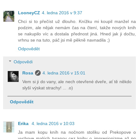
LooneyCZ
4. ledna 2016 v 9:37
Chci si to přečíst už dlouho. Knížku mi koupil manžel na
podzim, ale nějak nemám čas na čtení, takže nových knih
se nakupilo víc a dostala přednost jiná. Hned jak ji dočtu,
vrhnu se na tuto, páč jsi mě pěkně navnadila ;)
Odpovědět
Odpovědi
Rosa
4. ledna 2016 v 15:01
Vem si ji do vany, ale nech otevřené dveře, ať tě někdo
slyší výskat strachy! ... .o)
Odpovědět
Erika
4. ledna 2016 v 10:03
Ja mam kopu kníh na nočnom stolíku od Prekopove o
vychove malých tyranov cez knihy o impresionizme až po