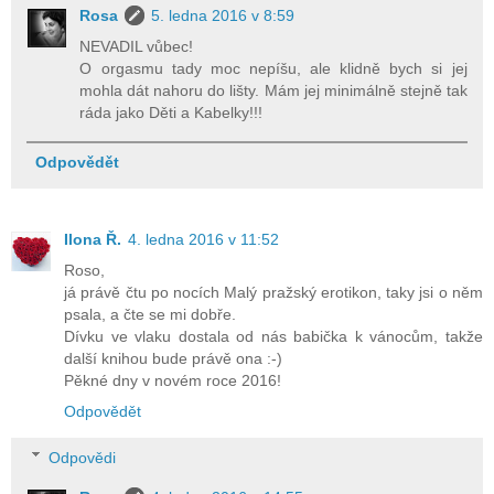
Rosa
5. ledna 2016 v 8:59
NEVADIL vůbec!
O orgasmu tady moc nepíšu, ale klidně bych si jej
mohla dát nahoru do lišty. Mám jej minimálně stejně tak
ráda jako Děti a Kabelky!!!
Odpovědět
Ilona Ř.
4. ledna 2016 v 11:52
Roso,
já právě čtu po nocích Malý pražský erotikon, taky jsi o něm
psala, a čte se mi dobře.
Dívku ve vlaku dostala od nás babička k vánocům, takže
další knihou bude právě ona :-)
Pěkné dny v novém roce 2016!
Odpovědět
Odpovědi