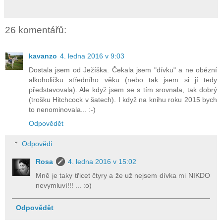
26 komentářů:
kavanzo
4. ledna 2016 v 9:03
Dostala jsem od Ježíška. Čekala jsem "dívku" a ne obézní
alkoholičku středního věku (nebo tak jsem si jí tedy
představovala). Ale když jsem se s tím srovnala, tak dobrý
(trošku Hitchcock v šatech). I když na knihu roku 2015 bych
to nenominovala... :-)
Odpovědět
Odpovědi
Rosa
4. ledna 2016 v 15:02
Mně je taky třicet čtyry a že už nejsem dívka mi NIKDO
nevymluví!!! ... :o)
Odpovědět