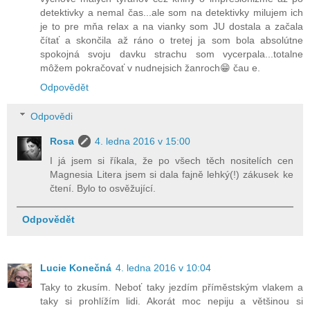
detektivky a nemal čas...ale som na detektivky milujem ich
je to pre mňa relax a na vianky som JU dostala a začala
čítať a skončila až ráno o tretej ja som bola absolútne
spokojná svoju davku strachu som vycerpala...totalne
môžem pokračovať v nudnejsich žanroch😁 čau e.
Odpovědět
Odpovědi
Rosa
4. ledna 2016 v 15:00
I já jsem si říkala, že po všech těch nositelích cen
Magnesia Litera jsem si dala fajně lehký(!) zákusek ke
čtení. Bylo to osvěžující.
Odpovědět
Lucie Konečná
4. ledna 2016 v 10:04
Taky to zkusím. Neboť taky jezdím příměstským vlakem a
taky si prohlížím lidi. Akorát moc nepiju a většinou si