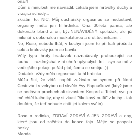
ona?!
Dům s minulostí mě navnadil, čekala jsem mrtvolky duchy a
vrzající schody...
zkrátím to. NIC. Můj duchařský orgasmus se nedostavil,
orgasmy měla jen hl.hrdinka. Ona 30iletá panna, ale
dokonale blond a on, býv.NENÁVIDĚNÝ spolužák, ale již
milonář s dokonalou muskulaturou a erot.technikami...
No, Roso, nebudu lhát, v kuchyni jsem to při kafi přečetla
celé a královsky jsem se bavila.
Věty typu...hroty bradavek naznačovaly probouzející se
touhu.....rozdmýchal v ní oheň uplynulých let....syn se mě z
vedlejšího pokoje pořád ptal, čemu se směju:-))
Dodatek: vždy měla orgasmus! ta hl.hrdinka
Můžu říct, že větší napětí zažívám se synem při čtení
Cestování s velrybou od skvělé Evy Papouškové (když jsme
se nedávno prochechtali skvostem Kosprd a Telecí, syn po
mě chtěl kalhotky, aby si zkusil "školkový outfit" z knihy - tak
doufám, že teď nebude chtít jet kolem světa)
Roso a rodinko, ZDRAVÍ ZDRAVÍ A JEN ZDRAVÍ a dny,
které jsou od začátku do konce fajn. Mějte se pospolu
hezky.
Magda