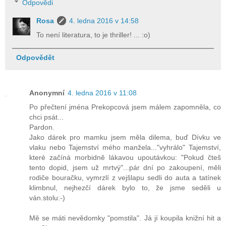
Odpovědi
Rosa
4. ledna 2016 v 14:58
To není literatura, to je thriller! ... :o)
Odpovědět
Anonymní
4. ledna 2016 v 11:08
Po přečtení jména Prekopcová jsem málem zapomněla, co
chci psát...
Pardon.
Jako dárek pro mamku jsem měla dilema, buď Dívku ve
vlaku nebo Tajemství mého manžela..."vyhrálo" Tajemství,
které začíná morbidně lákavou upoutávkou: "Pokud čteš
tento dopid, jsem už mrtvý"...pár dní po zakoupení, měli
rodiče bouračku, vymrzlí z vejšlapu sedli do auta a tatínek
klimbnul, nejhezčí dárek bylo to, že jsme seděli u
ván.stolu:-)
Mě se máti nevědomky "pomstila". Já jí koupila knižní hit a