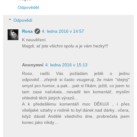
Odpovědět
Odpovědi
Rosa
4. ledna 2016 v 14:57
K neuvěření.
Magdi, ať jste všichni spolu a je vám hezky!!!
Anonymní
4. ledna 2016 v 15:13
Roso, radši Vás požádám ještě o jednu
odpověď....zřejmě si často vsugeruji, že mám "stejný"
smysl pro humor, a pak....pak si říkám, ježiš, co jsem to
tam zase naťukala....nevadil ten komentář, myslím
ohledně těch jistých výrazů...
A k předešlému komentáři moc DĚKUJI , i přes
všelijaké vztahy v rodině to byl dárek nad dárky...včera,
když dávali Andělé všedního dne, probrečela jsem
konec jako nikdy....