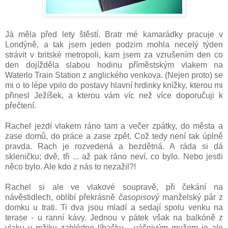
Já měla před lety štěstí. Bratr mé kamarádky pracuje v
Londýně, a tak jsem jeden podzim mohla necelý týden
strávit v britské metropoli, kam jsem za vzrušením den co
den dojížděla slabou hodinu příměstským vlakem na
Waterlo Train Station z anglického venkova. (Nejen proto) se
mi o to lépe vpilo do postavy hlavní hrdinky knížky, kterou mi
přinesl Ježíšek, a kterou vám víc než více doporučuji k
přečtení.
Rachel jezdí vlakem ráno tam a večer zpátky, do města a
zase domů, do práce a zase zpět. Což tedy není tak úplně
pravda. Rach je rozvedená a bezdětná. A ráda si dá
skleničku; dvě, tři ... až pak ráno neví, co bylo. Nebo jestli
něco bylo. Ale kdo z nás to nezažil?!
Rachel si ale ve vlakové soupravě, při čekání na
návěstidlech, oblíbí překrásně
časopisový
manželský pár z
domku u trati. Ti dva jsou mladí a sedají spolu venku na
terase - u ranní kávy. Jednou v pátek však na balkóně z
vlaku v mžiku zahlédne líbačku - vášnivým mužem je ale