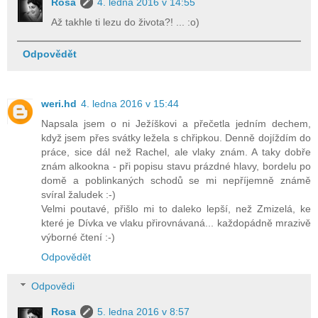
Rosa
4. ledna 2016 v 14:55
Až takhle ti lezu do života?! ... :o)
Odpovědět
weri.hd
4. ledna 2016 v 15:44
Napsala jsem o ni Ježíškovi a přečetla jedním dechem,
když jsem přes svátky ležela s chřipkou. Denně dojíždím do
práce, sice dál než Rachel, ale vlaky znám. A taky dobře
znám alkookna - při popisu stavu prázdné hlavy, bordelu po
domě a poblinkaných schodů se mi nepříjemně známě
svíral žaludek :-)
Velmi poutavé, přišlo mi to daleko lepší, než Zmizelá, ke
které je Dívka ve vlaku přirovnávaná... každopádně mrazivě
výborné čtení :-)
Odpovědět
Odpovědi
Rosa
5. ledna 2016 v 8:57