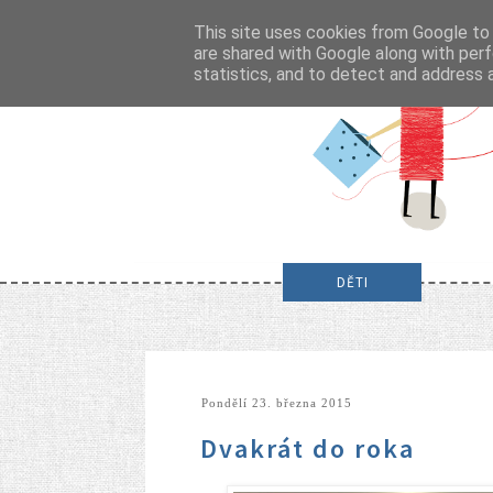
This site uses cookies from Google to d
are shared with Google along with perf
statistics, and to detect and address 
DĚTI
pondělí 23. března 2015
Dvakrát do roka