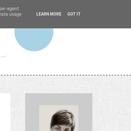
user-agent
erate usage
LEARN MORE
GOT IT