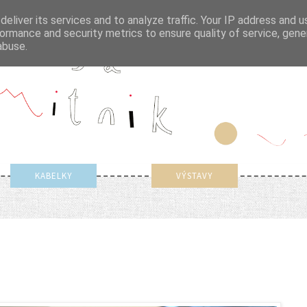
eliver its services and to analyze traffic. Your IP address and 
ormance and security metrics to ensure quality of service, gen
abuse.
KABELKY
VÝSTAVY