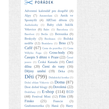
POŘÁDEK
Adventní kalendář pro dospělé
(4)
Alpy
(7)
Antik ve
Amsterdam
(2)
Spomyšli
(4)
ARTisti dětem
(3)
Baby club Juklík
Audioknihy
(1)
Vršovice
(6)
Balet
(1)
Barcelona
(1)
Berounka
(9)
Barefoot
(1)
Berlín
(2)
Beskydy
(3)
Božská
Bordeaux
(1)
Brno
(17)
neděle
(12)
Bratislava
(1)
Café
(67)
Cesta do pravěku
(1)
Cesta
Cross-body
(56)
Willyho Foga
(2)
Časopis S dětmi v Praze
(22)
Černé
Čtecí
Česká Kanada
(10)
jezero
(1)
dílna
(20)
Čtení do vany
(16)
Dějiny umění
(19)
Deka
(10)
Děti
(799)
Didaktická kostka
(1)
Doma
(87)
Dolní oblast Vítkovic
(2)
Dovolená
(22)
Dost dobré blogy
(6)
E-shop
(114)
ECO
Drážďany
(1)
(44)
Film
(18)
Festival Mini
(12)
Finsko
(21)
Francie
(3)
Grafomotorika
(3)
Haná
(5)
Harry