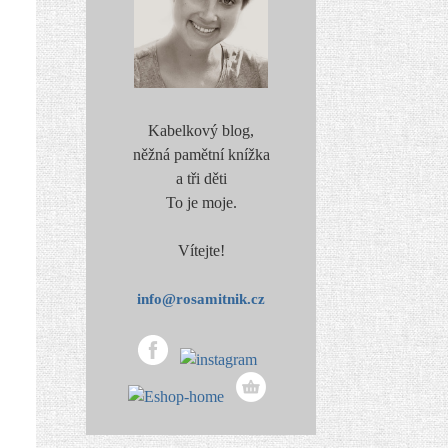
Kabelkový blog,
něžná pamětní knížka
a tři děti
To je moje.
Vítejte!
info@rosamitnik.cz