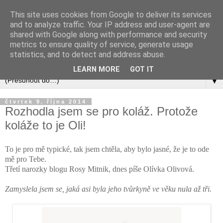
This site uses cookies from Google to deliver its services
and to analyze traffic. Your IP address and user-agent are
shared with Google along with performance and security
metrics to ensure quality of service, generate usage
statistics, and to detect and address abuse.
LEARN MORE
GOT IT
▼
čtvrtek 9. října 2014
Rozhodla jsem se pro koláž. Protože
koláže to je Oli!
To je pro mě typické, tak jsem chtěla, aby bylo jasné, že je to ode
mě pro Tebe.
Třetí narozky blogu Rosy Mitnik, dnes píše Olívka Olivová.
Zamyslela jsem se, jaká asi byla jeho tvůrkyně ve věku nula až tři.