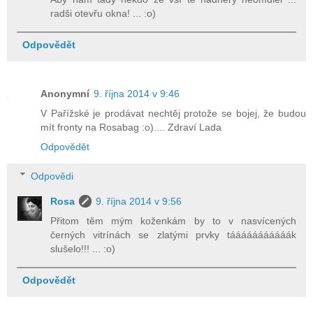
radši otevřu okna! ... :o)
Odpovědět
Anonymní
9. října 2014 v 9:46
V Pařížské je prodávat nechtěj protože se bojej, že budou
mít fronty na Rosabag :o).... Zdraví Lada
Odpovědět
Odpovědi
Rosa
9. října 2014 v 9:56
Přitom těm mým koženkám by to v nasvícených
černých vitrínách se zlatými prvky tááááááááááák
slušelo!!! ... :o)
Odpovědět