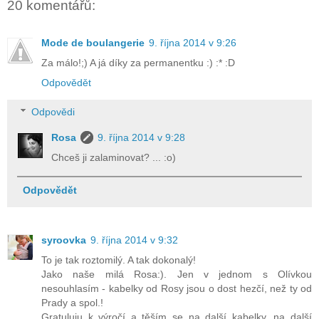
20 komentářů:
Mode de boulangerie
9. října 2014 v 9:26
Za málo!;) A já díky za permanentku :) :* :D
Odpovědět
Odpovědi
Rosa
9. října 2014 v 9:28
Chceš ji zalaminovat? ... :o)
Odpovědět
syroovka
9. října 2014 v 9:32
To je tak roztomilý. A tak dokonalý!
Jako naše milá Rosa:). Jen v jednom s Olívkou
nesouhlasím - kabelky od Rosy jsou o dost hezčí, než ty od
Prady a spol.!
Gratuluju k výročí a těším se na další kabelky, na další