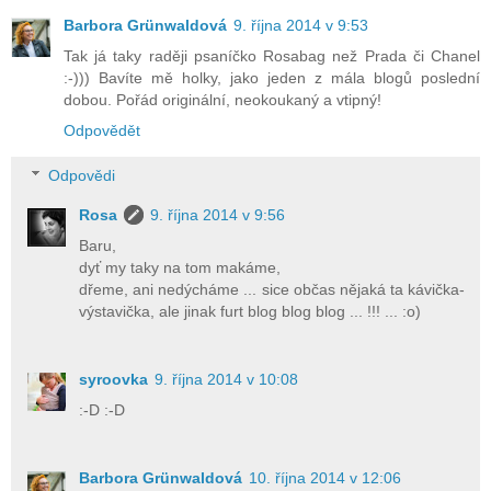
Barbora Grünwaldová
9. října 2014 v 9:53
Tak já taky raději psaníčko Rosabag než Prada či Chanel
:-))) Bavíte mě holky, jako jeden z mála blogů poslední
dobou. Pořád originální, neokoukaný a vtipný!
Odpovědět
Odpovědi
Rosa
9. října 2014 v 9:56
Baru,
dyť my taky na tom makáme,
dřeme, ani nedýcháme ... sice občas nějaká ta kávička-
výstavička, ale jinak furt blog blog blog ... !!! ... :o)
syroovka
9. října 2014 v 10:08
:-D :-D
Barbora Grünwaldová
10. října 2014 v 12:06