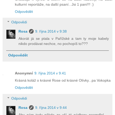
kulturní reportáže, na další psaní...Jsi 1 paní!!! :)
Odpovědět
Odpovědi
Rosa
9. října 2014 v 9:38
Akorát já se ptala v Pařížské a tam ty moje kabely
nikdo prodávat nechce, no pochopíš to???
Odpovědět
Anonymní
9. října 2014 v 9:41
Krásná koláž o krásné Rose od krásné Olívky...pa Vokopka
Odpovědět
Odpovědi
Rosa
9. října 2014 v 9:44
Aby nám tady někdo ze vší té nádhery neomdlel ...