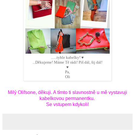
......tyhle kabelky! ♥
...
Děkujeme! Máme Tě rádi! Piš dál, šij dál!
♥
Pa,
Oli
Milý Olifsone, děkuji. A tímto ti slavnostně u mě vystavuji
kabelkovou permanentku.
Se vstupem kdykoli!