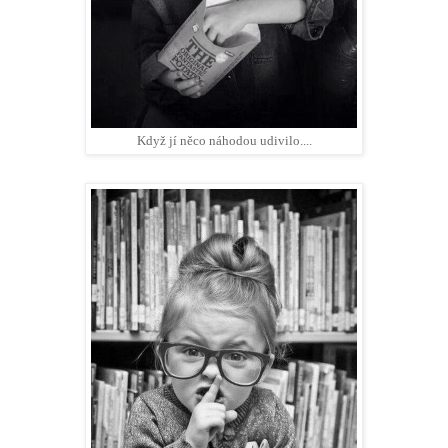
Když jí něco náhodou udivilo....