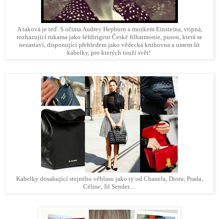
A taková je teď. S očima Audrey Hepburn a mozkem Einsteina, vtipná,
rozhazující rukama jako šéfdirigent České filharmonie, pusou, která se
nezastaví, disponující přehledem jako vědecká knihovna a umem šít
kabelky, pro kterých touží svět!
Kabelky dosahující stejného věhlasu jako ty od Chanela, Dioru, Prada,
Céline, Jil Sender....