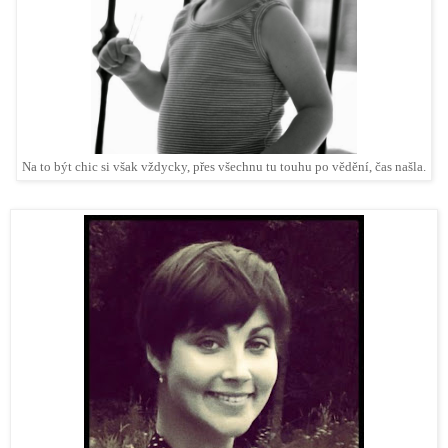
Na to být chic si však vždycky, přes všechnu tu touhu po vědění, čas našla.