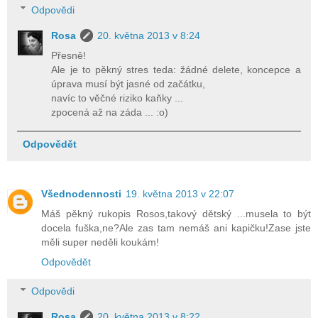
Odpovědi
Rosa
20. května 2013 v 8:24
Přesně!
Ale je to pěkný stres teda: žádné delete, koncepce a
úprava musí být jasné od začátku,
navíc to věčné riziko kaňky ...
zpocená až na záda ... :o)
Odpovědět
Všednodennosti
19. května 2013 v 22:07
Máš pěkný rukopis Rosos,takový dětský ...musela to být
docela fuška,ne?Ale zas tam nemáš ani kapičku!Zase jste
měli super neděli koukám!
Odpovědět
Odpovědi
Rosa
20. května 2013 v 8:22