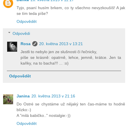
Tyjo, psaní husím brkem, co ty všechno nevyzkoušíš! A jak
se tím teda píše?
Odpovědět
Odpovědi
Rosa
20. května 2013 v 13:21
Jestli to nebylo jen ze slušnosti či řečnicky,
píše se krásně: opatrně, lehce, jemně, krátce. Jen ta
kaňky, na to bacha!!! ... :o)
Odpovědět
Janina
20. května 2013 v 21:16
Do Ostré se chystáme už nějaký ten čas-máme to hodně
blízko:-)
A "milá babičko.." nostalgie:-))
Odpovědět