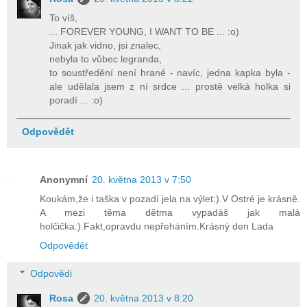
To víš,
... FOREVER YOUNG, I WANT TO BE ... :o)
Jinak jak vidno, jsi znalec,
nebyla to vůbec legranda,
to soustředění není hrané - navíc, jedna kapka byla -
ale udělala jsem z ní srdce ... prostě velká holka si
poradí ... :o)
Odpovědět
Anonymní
20. května 2013 v 7:50
Koukám,že i taška v pozadí jela na výlet:).V Ostré je krásně.
A mezi těma dětma vypadáš jak malá
holčička:).Fakt,opravdu nepřeháním.Krásný den Lada
Odpovědět
Odpovědi
Rosa
20. května 2013 v 8:20