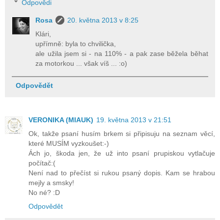
Odpovědi
Rosa
20. května 2013 v 8:25
Klári,
upřímně: byla to chvilička,
ale užila jsem si - na 110% - a pak zase běžela běhat
za motorkou ... však víš ... :o)
Odpovědět
VERONIKA (MIAUK)
19. května 2013 v 21:51
Ok, takže psaní husím brkem si připisuju na seznam věcí,
které MUSÍM vyzkoušet:-)
Ách jo, škoda jen, že už into psaní prupiskou vytlačuje
počítač:(
Není nad to přečíst si rukou psaný dopis. Kam se hrabou
mejly a smsky!
No né? :D
Odpovědět