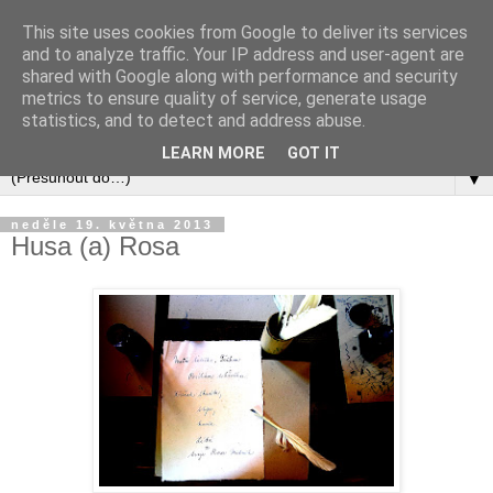
This site uses cookies from Google to deliver its services
and to analyze traffic. Your IP address and user-agent are
shared with Google along with performance and security
metrics to ensure quality of service, generate usage
statistics, and to detect and address abuse.
LEARN MORE
GOT IT
▼
neděle 19. května 2013
Husa (a) Rosa