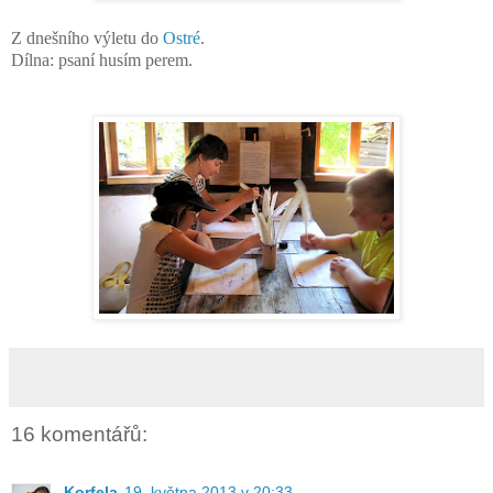
Z dnešního výletu do
Ostré
.
Dílna: psaní husím perem.
16 komentářů:
Korfela
19. května 2013 v 20:33