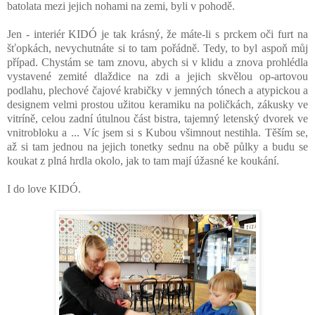
batolata mezi jejich nohami na zemi, byli v pohodě.
Jen - interiér KIDÓ je tak krásný, že máte-li s prckem oči furt na
šťopkách, nevychutnáte si to tam pořádně. Tedy, to byl aspoň můj
případ. Chystám se tam znovu, abych si v klidu a znova prohlédla
vystavené zemité dlaždice na zdi a jejich skvělou op-artovou
podlahu, plechové čajové krabičky v jemných tónech a atypickou a
designem velmi prostou užitou keramiku na poličkách,
zákusky ve
vitríně, celou zadní útulnou část bistra,
tajemný letenský dvorek ve
vnitrobloku a ... Víc jsem si s Kubou všimnout nestihla. Těším se,
až si tam jednou na jejich tonetky sednu na obě půlky a budu se
koukat z plná hrdla okolo, jak to tam mají úžasné ke koukání.
I do love KIDÓ.