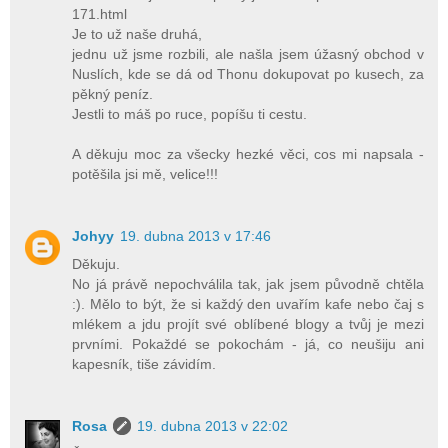
171.html
Je to už naše druhá,
jednu už jsme rozbili, ale našla jsem úžasný obchod v
Nuslích, kde se dá od Thonu dokupovat po kusech, za
pěkný peníz.
Jestli to máš po ruce, popíšu ti cestu.
A děkuju moc za všecky hezké věci, cos mi napsala -
potěšila jsi mě, velice!!!
Johyy
19. dubna 2013 v 17:46
Děkuju.
No já právě nepochválila tak, jak jsem původně chtěla
:). Mělo to být, že si každý den uvařím kafe nebo čaj s
mlékem a jdu projít své oblíbené blogy a tvůj je mezi
prvními. Pokaždé se pokochám - já, co neušiju ani
kapesník, tiše závidím.
Rosa
19. dubna 2013 v 22:02