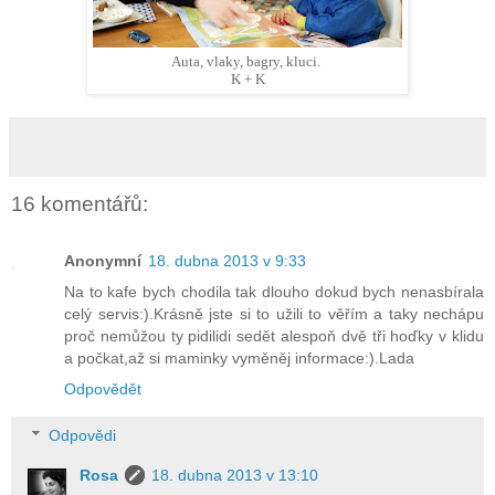
Auta, vlaky, bagry, kluci.
K + K
16 komentářů:
Anonymní
18. dubna 2013 v 9:33
Na to kafe bych chodila tak dlouho dokud bych nenasbírala
celý servis:).Krásně jste si to užili to věřím a taky nechápu
proč nemůžou ty pidilidi sedět alespoň dvě tři hoďky v klidu
a počkat,až si maminky vyměněj informace:).Lada
Odpovědět
Odpovědi
Rosa
18. dubna 2013 v 13:10