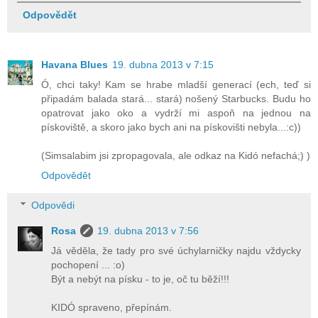
Odpovědět
Havana Blues
19. dubna 2013 v 7:15
Ó, chci taky! Kam se hrabe mladší generací (ech, teď si
připadám balada stará... stará) nošený Starbucks. Budu ho
opatrovat jako oko a vydrží mi aspoň na jednou na
pískoviště, a skoro jako bych ani na pískovišti nebyla...:c))
(Simsalabim jsi zpropagovala, ale odkaz na Kidó nefachá;) )
Odpovědět
Odpovědi
Rosa
19. dubna 2013 v 7:56
Já věděla, že tady pro své úchylarničky najdu vždycky
pochopení ... :o)
Být a nebýt na písku - to je, oč tu běží!!!
KIDÓ spraveno, přepínám.