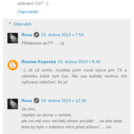
vyšívání! Co? :-)
Odpovědět
Odpovědi
Rosa
19. dubna 2013 v 7:54
Přihlásíme se?!? ... :o)
Rozmar Kopecká
19. dubna 2013 v 8:44
:-) Já už umím, myslela jsem nová výzva pro Tě a
záminka trávit tam čas...Ale zas každej nechce mít
vyšívaný oblečení, že jo!
Rosa
19. dubna 2013 v 12:26
Já chci,
zeptám se doma u večeře,
ale oni mě moc nechtěj nikam pouštět ... ve dne teda ...
leda by bylo v nabídce něco před půlnocí ... :oú