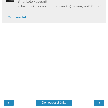
Šmankote kapesník,
to bych asi taky nedala - to musí být rovně, ne?!? ... :o)
Odpovědět
‹
›
Domovská stránka