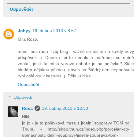
Odpovědět
Johyy
19. dubna 2013 v 8:57
Milá Roso,
mám moc ráda Tvůj blog - vážně se těším na každý nový
příspěvek :). Dneska mi to nedalo a potřebuju se nutně
zeptat, jestli ta mísa vpravo nahoře je na polévku? Stále
hledám nějakou pěknou, abych na Štědrý den nepodávala
rybí polévku v kastrolu :). Děkuju Nika
Odpovědět
Odpovědi
Rosa
19. dubna 2013 v 12:30
Niki,
jo jo - je to polévková mísa z jídelní soupravy TOM od
Thunu - http://shop.thun.cz/index.php/porcelan-do-
domacnosti/jidelni-soupravy/jidelni-souprava-tom-