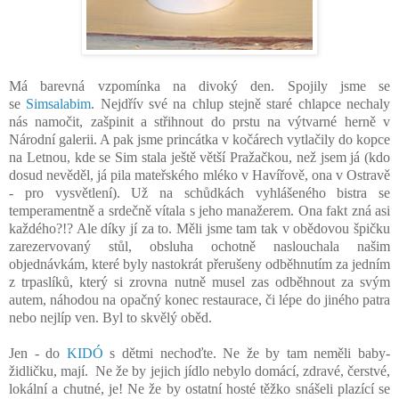
Má barevná vzpomínka na divoký den.
Spojily jsme se
se
Simsalabim
. Nejdřív své na chlup stejně staré chlapce nechaly
nás namočit, zašpinit a střihnout do prstu na výtvarné herně v
Národní galerii. A pak jsme princátka v kočárech vytlačily do kopce
na Letnou, kde se Sim stala ještě větší Pražačkou, než jsem já (kdo
dosud nevěděl, já pila mateřského mléko v Havířově, ona v Ostravě
- pro vysvětlení). Už na schůdkách vyhlášeného bistra se
temperamentně a srdečně vítala s jeho manažerem. Ona fakt zná asi
každého?!? Ale díky jí za to. Měli jsme tam tak v obědovou špičku
zarezervovaný stůl, obsluha ochotně naslouchala našim
objednávkám, které byly nastokrát přerušeny odběhnutím za jedním
z trpaslíků, který si zrovna nutně musel zas odběhnout za svým
autem, náhodou na opačný konec restaurace, či lépe do jiného patra
nebo nejlíp ven. Byl to skvělý oběd.
Jen - do
KIDÓ
s dětmi nechoďte.
Ne že by tam neměli baby-
židličku, mají.
Ne že by jejich jídlo nebylo domácí, zdravé, čerstvé,
lokální a chutné, je!
Ne že by ostatní hosté těžko snášeli plazící se