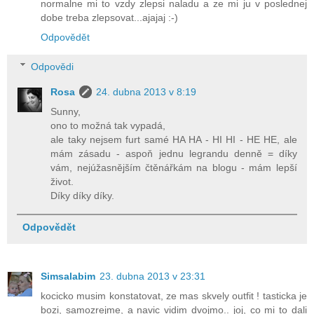
normalne mi to vzdy zlepsi naladu a ze mi ju v poslednej
dobe treba zlepsovat...ajajaj :-)
Odpovědět
Odpovědi
Rosa
24. dubna 2013 v 8:19
Sunny,
ono to možná tak vypadá,
ale taky nejsem furt samé HA HA - HI HI - HE HE, ale
mám zásadu - aspoň jednu legrandu denně = díky
vám, nejúžasnějším čtěnářkám na blogu - mám lepší
život.
Díky díky díky.
Odpovědět
Simsalabim
23. dubna 2013 v 23:31
kocicko musim konstatovat, ze mas skvely outfit ! tasticka je
bozi, samozrejme, a navic vidim dvojmo.. joj, co mi to dali