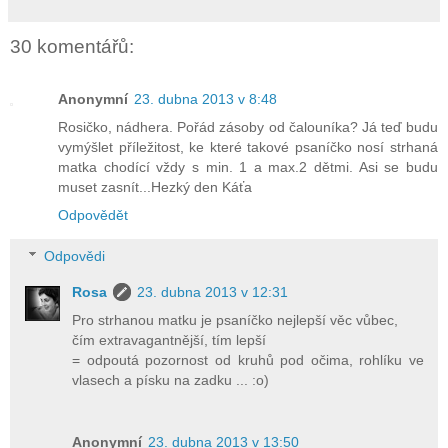
30 komentářů:
Anonymní
23. dubna 2013 v 8:48
Rosičko, nádhera. Pořád zásoby od čalouníka? Já teď budu
vymýšlet příležitost, ke které takové psaníčko nosí strhaná
matka chodící vždy s min. 1 a max.2 dětmi. Asi se budu
muset zasnít...Hezký den Káťa
Odpovědět
Odpovědi
Rosa
23. dubna 2013 v 12:31
Pro strhanou matku je psaníčko nejlepší věc vůbec,
čím extravagantnější, tím lepší
= odpoutá pozornost od kruhů pod očima, rohlíku ve
vlasech a písku na zadku ... :o)
Anonymní
23. dubna 2013 v 13:50