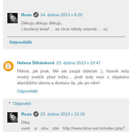
Rosa
24. dubna 2013 v 8:25
Děkuju děkuju děkuju,
i zkušený tesař ... se chce někdy zasmát ... :o)
Odpovědět
Helena Šilhánková
23. dubna 2013 v 10:47
Pěkné, jak jinak. Mě ale zaujal obleček :), hlavně tedy
modrý svetřík před tričko... jestli tedy není z nějakého
dávnějšího dávna a dostanu tip, jdu po něm!
Odpovědět
Odpovědi
Rosa
23. dubna 2013 v 12:26
Díky,
svetr si ulov zde http://www.time-out.to/index.php?