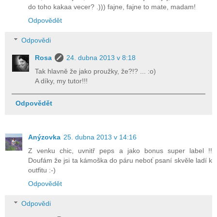
do toho kakaa vecer? .))) fajne, fajne to mate, madam!
Odpovědět
Odpovědi
Rosa
24. dubna 2013 v 8:18
Tak hlavně že jako proužky, že?!? ... :o)
A díky, my tutor!!!
Odpovědět
Anýzovka
25. dubna 2013 v 14:16
Z venku chic, uvnitř peps a jako bonus super label !!
Doufám že jsi ta kámoška do páru neboť psaní skvěle ladí k
outfitu :-)
Odpovědět
Odpovědi