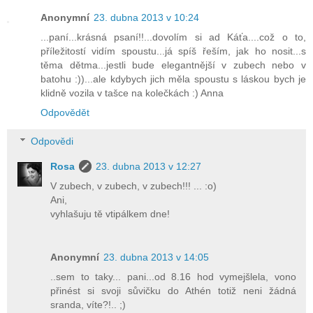
Anonymní
23. dubna 2013 v 10:24
...paní...krásná psaní!!...dovolím si ad Káťa....což o to,
příležitostí vidím spoustu...já spíš řeším, jak ho nosit...s
těma dětma...jestli bude elegantnější v zubech nebo v
batohu :))...ale kdybych jich měla spoustu s láskou bych je
klidně vozila v tašce na kolečkách :) Anna
Odpovědět
Odpovědi
Rosa
23. dubna 2013 v 12:27
V zubech, v zubech, v zubech!!! ... :o)
Ani,
vyhlašuju tě vtipálkem dne!
Anonymní
23. dubna 2013 v 14:05
..sem to taky... pani...od 8.16 hod vymejšlela, vono
přinést si svoji sůvičku do Athén totiž neni žádná
sranda, víte?!.. ;)