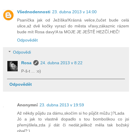
Všednodennosti
23. dubna 2013 v 14:00
Psaníčka jak od Ježíška!Krásná velice,čučet bude celá
ulice,až dvě kočky vyrazí do města vřavy,zákaznic rázem
bude mít Rosa davy!A ta MOJE JE JEŠTĚ HEZČÍ,HEČ!
Odpovědět
Odpovědi
Rosa
24. dubna 2013 v 8:22
P-š-t ... :o)
Odpovědět
Anonymní
23. dubna 2013 v 19:59
Až někdy půjdu za dámu,skočím si ho půjčit můžu:)?Lada
Jó a jak to vlastně dopadlo s tou bomboškou co jsi
přemýšlela,zda jí dát či nedát,jelikož měla tak božský
obal?:)