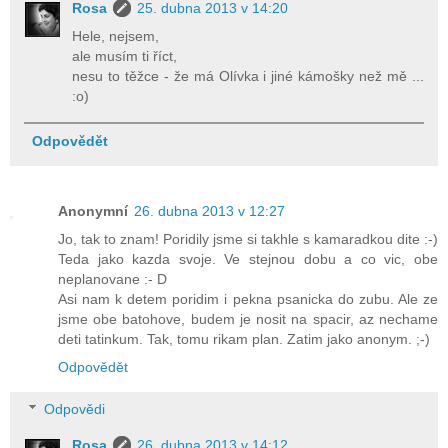
Rosa
25. dubna 2013 v 14:20
Hele, nejsem,
ale musím ti říct,
nesu to těžce - že má Olívka i jiné kámošky než mě ...
:o)
Odpovědět
Anonymní
26. dubna 2013 v 12:27
Jo, tak to znam! Poridily jsme si takhle s kamaradkou dite :-)
Teda jako kazda svoje. Ve stejnou dobu a co vic, obe
neplanovane :- D
Asi nam k detem poridim i pekna psanicka do zubu. Ale ze
jsme obe batohove, budem je nosit na spacir, az nechame
deti tatinkum. Tak, tomu rikam plan. Zatim jako anonym. ;-)
Odpovědět
Odpovědi
Rosa
26. dubna 2013 v 14:12