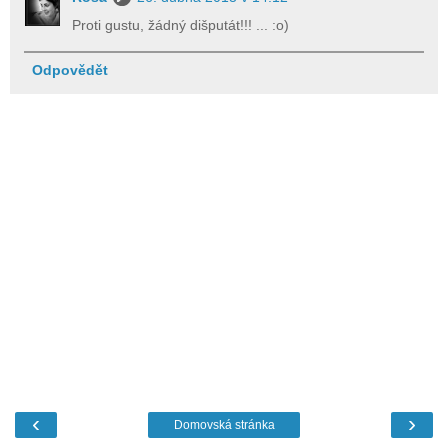
Proti gustu, žádný dišputát!!! ... :o)
Odpovědět
‹
›
Domovská stránka