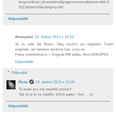
lang=cz&nav_id=womens&page=womens&zeme=&id=1
0112&start=0&category=60
Odpovědět
Anonymní
23. dubna 2013 v 10:53
Je to celé šik Rosi:) Taky toužím po nějakém Tvém
originálu, až nastane správný čas, ozvu se.
Práce (zaměstnání) = Originál RM taška. Ahoj.VOKOPKA
Odpovědět
Odpovědi
Rosa
23. dubna 2013 v 12:25
To bude pro mě největší pocta!!!
Tak ať je to co nejdřív, držím palec - furt ... :o)
Odpovědět