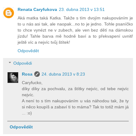
Renata Caryfukova
23. dubna 2013 v 13:51
Aká matka taká Katka. Takže s tím dvojím nakupováním je
to u nás asi tak, ale naopak...no to je jedno. Tohle psaníčko
to chce vynézt ne v zubech, ale ven bez dětí na dámskou
jízdu! Tahle barva mě hodně baví a to překvapení uvnitř
ještě víc a nejvíc tvůj štítek!
Odpovědět
Odpovědi
Rosa
24. dubna 2013 v 8:23
Caryfucko,
díky díky za pochvalu, za štítky nejvíc, od tebe nejvíc
nejvíc.
A není to s tím nakupováním u vás náhodou tak, že ty
si něco koupíš a zabaví ti to máma? Tak to totiž mám já
... :o)
Odpovědět