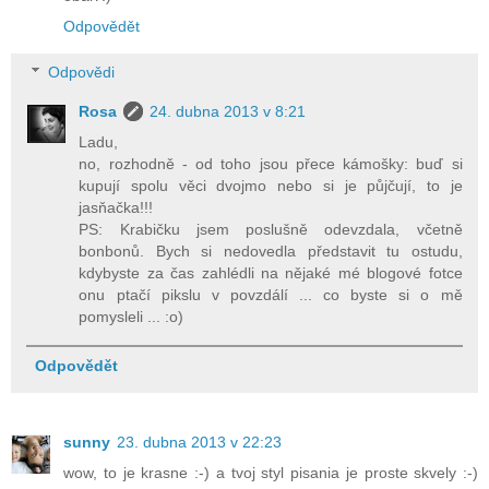
Odpovědět
Odpovědi
Rosa
24. dubna 2013 v 8:21
Ladu,
no, rozhodně - od toho jsou přece kámošky: buď si
kupují spolu věci dvojmo nebo si je půjčují, to je
jasňačka!!!
PS: Krabičku jsem poslušně odevzdala, včetně
bonbonů. Bych si nedovedla představit tu ostudu,
kdybyste za čas zahlédli na nějaké mé blogové fotce
onu ptačí pikslu v povzdálí ... co byste si o mě
pomysleli ... :o)
Odpovědět
sunny
23. dubna 2013 v 22:23
wow, to je krasne :-) a tvoj styl pisania je proste skvely :-)