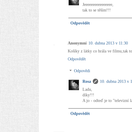
Jeeeeeeeeeeeeeeee,
tak to se těším!!!
Odpovědět
Anonymní
10. dubna 2013 v 11:30
Košíky z látky co hrála ve filmu,tak t
Odpovědět
Odpovědi
Rosa
10. dubna 2013 v 
Ladu,
díky!!!
A jo - odteď je to "televizní lá
Odpovědět