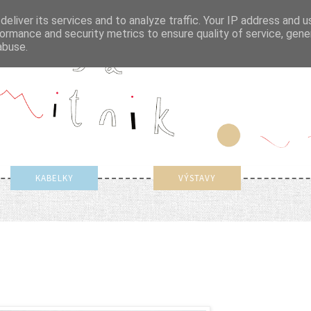
eliver its services and to analyze traffic. Your IP address and 
ormance and security metrics to ensure quality of service, gen
abuse.
KABELKY
VÝSTAVY