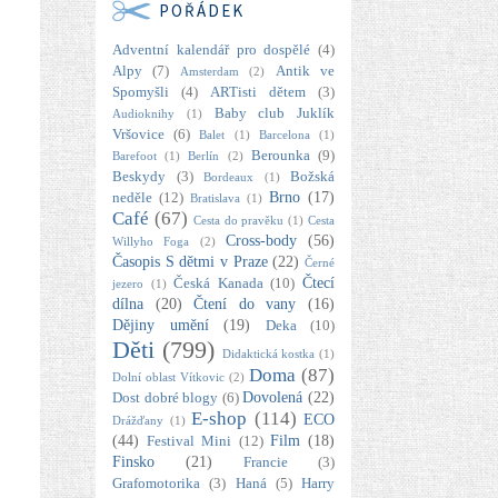
POŘÁDEK
Adventní kalendář pro dospělé
(4)
Alpy
(7)
Antik ve
Amsterdam
(2)
Spomyšli
(4)
ARTisti dětem
(3)
Baby club Juklík
Audioknihy
(1)
Vršovice
(6)
Balet
(1)
Barcelona
(1)
Berounka
(9)
Barefoot
(1)
Berlín
(2)
Beskydy
(3)
Božská
Bordeaux
(1)
Brno
(17)
neděle
(12)
Bratislava
(1)
Café
(67)
Cesta do pravěku
(1)
Cesta
Cross-body
(56)
Willyho Foga
(2)
Časopis S dětmi v Praze
(22)
Černé
Čtecí
Česká Kanada
(10)
jezero
(1)
dílna
(20)
Čtení do vany
(16)
Dějiny umění
(19)
Deka
(10)
Děti
(799)
Didaktická kostka
(1)
Doma
(87)
Dolní oblast Vítkovic
(2)
Dovolená
(22)
Dost dobré blogy
(6)
E-shop
(114)
ECO
Drážďany
(1)
(44)
Film
(18)
Festival Mini
(12)
Finsko
(21)
Francie
(3)
Grafomotorika
(3)
Haná
(5)
Harry