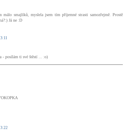
m málo smajlíků, myslela jsem tím příjemné strasti samozřejmě. Prostě
má?:) Já ne :D
23:11
 posílám ti své štěstí ... :o)
...VOKOPKA
13:22