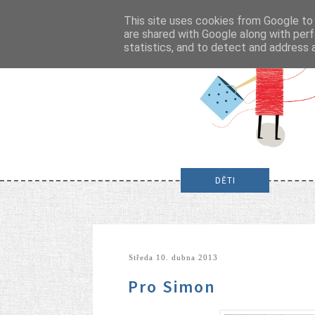
This site uses cookies from Google to d
are shared with Google along with perf
statistics, and to detect and address 
DĚTI
středa 10. dubna 2013
Pro Simon