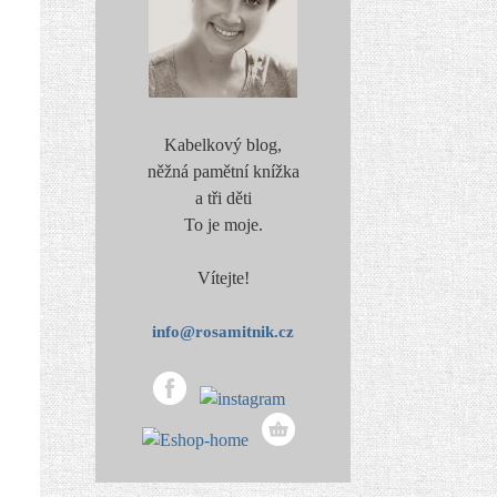
Kabelkový blog,
něžná pamětní knížka
a tři děti
To je moje.
Vítejte!
info@rosamitnik.cz