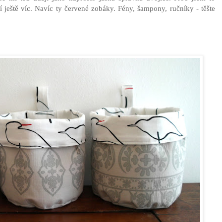
ší ještě víc. Navíc ty červené zobáky. Fény, šampony, ručníky - těšte