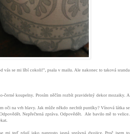
d vás se mi líbí cokoli!", psala v mailu. Ale nakonec to taková sranda
bílo-černé koupelny. Prosím něčím rozbít pravidelný dekor mozaiky. A
em oči na vrh hlavy. Jak může někdo nechtít puntíky? Vínová látka se
. Odpovědět. Nepřečtená zpráva. Odpovědět. Ale bavilo mě to velice.
kat.
 se mi teď zdají jako naprosto jasná správná dvojice. Proč jsem to