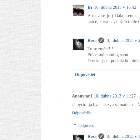
Iri
10. dubna 2013 v 16:42
A to zase jo:) Dala jsem ta
práce, která baví. Kdo tohle 
Rosa
10. dubna 2013 v 
To se změní!!!
Práce snů coming soon.
Dneska jsem potkala kominíka -
Odpovědět
Anonymní
10. dubna 2013 v 11:27
Já bych...já bych...ozvu se mailem.
Odpovědět
Odpovědi
Rosa
10. dubna 2013 v 