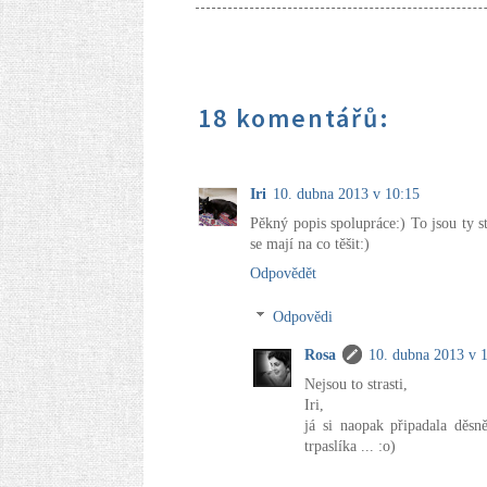
18 komentářů:
Iri
10. dubna 2013 v 10:15
Pěkný popis spolupráce:) To jsou ty s
se mají na co těšit:)
Odpovědět
Odpovědi
Rosa
10. dubna 2013 v 
Nejsou to strasti,
Iri,
já si naopak připadala děsn
trpaslíka ... :o)