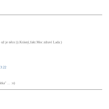
o už je něco:)).Krásný,fakt.Moc zdraví Lada:)
13:22
tka" ... :o)