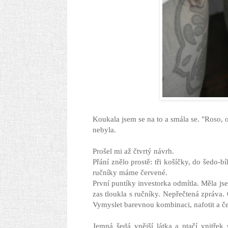
Koukala jsem se na to a smála se. "Roso, o
nebyla.
Prošel mi až čtvrtý návrh.
Přání znělo prostě: tři košíčky, do šedo-
ručníky máme červené.
První puntíky investorka odmítla. Měla js
zas tloukla s ručníky. Nepřečtená zpráva
Vymyslet barevnou kombinaci, nafotit a če
Jemná šedá vnější látka a ptačí vnitřek