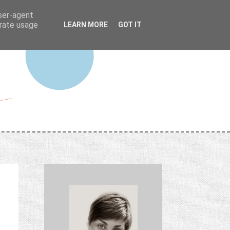
user-agent
erate usage
LEARN MORE
GOT IT