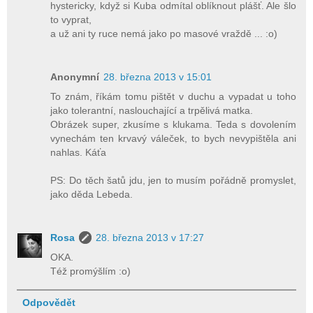
hystericky, když si Kuba odmítal oblíknout plášť. Ale šlo
to vyprat,
a už ani ty ruce nemá jako po masové vraždě ... :o)
Anonymní
28. března 2013 v 15:01
To znám, říkám tomu pištět v duchu a vypadat u toho
jako tolerantní, naslouchající a trpělivá matka.
Obrázek super, zkusíme s klukama. Teda s dovolením
vynechám ten krvavý váleček, to bych nevypištěla ani
nahlas. Káťa
PS: Do těch šatů jdu, jen to musím pořádně promyslet,
jako děda Lebeda.
Rosa
28. března 2013 v 17:27
OKA.
Též promýšlím :o)
Odpovědět