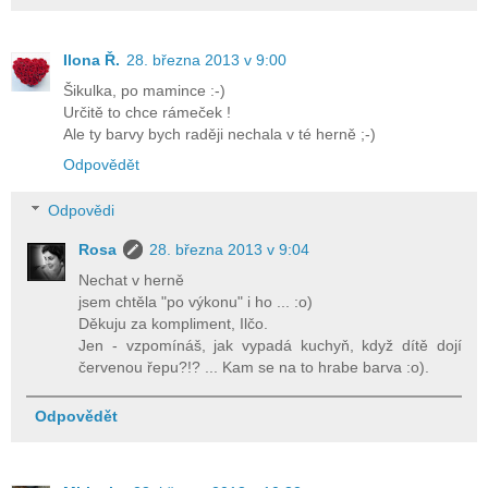
Ilona Ř.
28. března 2013 v 9:00
Šikulka, po mamince :-)
Určitě to chce rámeček !
Ale ty barvy bych raději nechala v té herně ;-)
Odpovědět
Odpovědi
Rosa
28. března 2013 v 9:04
Nechat v herně
jsem chtěla "po výkonu" i ho ... :o)
Děkuju za kompliment, Ilčo.
Jen - vzpomínáš, jak vypadá kuchyň, když dítě dojí
červenou řepu?!? ... Kam se na to hrabe barva :o).
Odpovědět