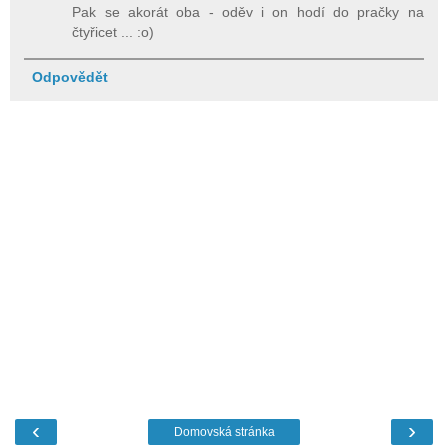
Pak se akorát oba - oděv i on hodí do pračky na
čtyřicet ... :o)
Odpovědět
‹
›
Domovská stránka