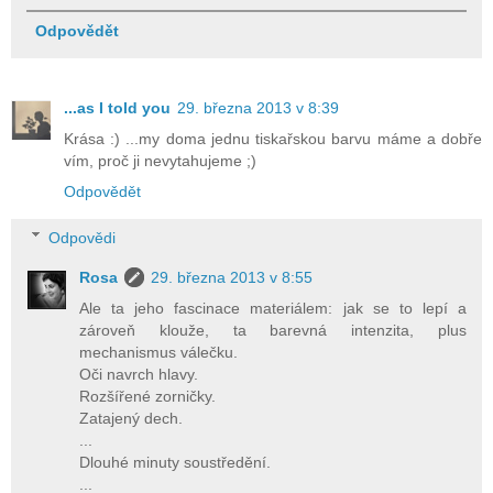
Odpovědět
...as I told you
29. března 2013 v 8:39
Krása :) ...my doma jednu tiskařskou barvu máme a dobře
vím, proč ji nevytahujeme ;)
Odpovědět
Odpovědi
Rosa
29. března 2013 v 8:55
Ale ta jeho fascinace materiálem: jak se to lepí a
zároveň klouže, ta barevná intenzita, plus
mechanismus válečku.
Oči navrch hlavy.
Rozšířené zorničky.
Zatajený dech.
...
Dlouhé minuty soustředění.
...