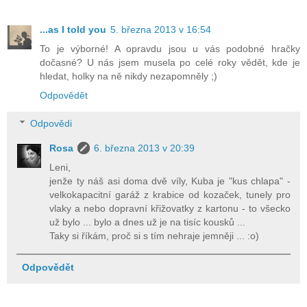
...as I told you
5. března 2013 v 16:54
To je výborné! A opravdu jsou u vás podobné hračky
dočasné? U nás jsem musela po celé roky vědět, kde je
hledat, holky na ně nikdy nezapomněly ;)
Odpovědět
Odpovědi
Rosa
6. března 2013 v 20:39
Leni,
jenže ty náš asi doma dvě víly, Kuba je "kus chlapa" -
velkokapacitní garáž z krabice od kozaček, tunely pro
vlaky a nebo dopravní křižovatky z kartonu - to všecko
už bylo ... bylo a dnes už je na tisíc kousků ...
Taky si říkám, proč si s tím nehraje jemněji ... :o)
Odpovědět