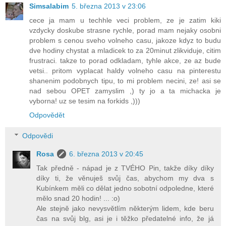
Simsalabim
5. března 2013 v 23:06
cece ja mam u techhle veci problem, ze je zatim kiki
vzdycky doskube strasne rychle, porad mam nejaky osobni
problem s cenou sveho volneho casu, jakoze kdyz to budu
dve hodiny chystat a mladicek to za 20minut zlikviduje, citim
frustraci. takze to porad odkladam, tyhle akce, ze az bude
vetsi.. pritom vyplacat haldy volneho casu na pinterestu
shanenim podobnych tipu, to mi problem necini, ze! asi se
nad sebou OPET zamyslim ,) ty jo a ta michacka je
vyborna! uz se tesim na forkids ,)))
Odpovědět
Odpovědi
Rosa
6. března 2013 v 20:45
Tak předně - nápad je z TVÉHO Pin, takže díky díky
díky ti, že věnuješ svůj čas, abychom my dva s
Kubínkem měli co dělat jedno sobotní odpoledne, které
mělo snad 20 hodin! ... :o)
Ale stejně jako nevysvětlím některým lidem, kde beru
čas na svůj blg, asi je i těžko předatelné info, že já