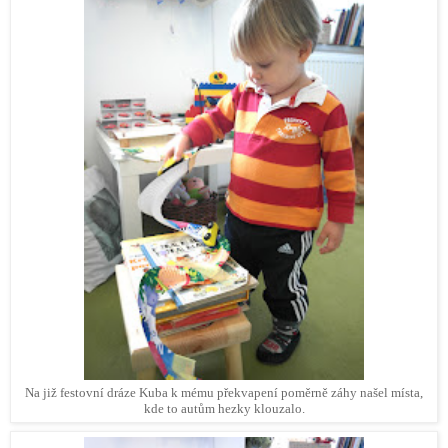
Na již festovní dráze Kuba k mému překvapení poměrně záhy našel místa,
kde to autům hezky klouzalo.