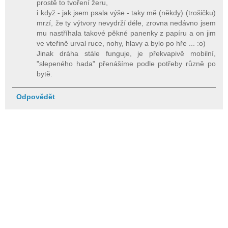
prostě to tvoření žeru,
i když - jak jsem psala výše - taky mě (někdy) (trošičku)
mrzí, že ty výtvory nevydrží déle, zrovna nedávno jsem
mu nastříhala takové pěkné panenky z papíru a on jim
ve vteřině urval ruce, nohy, hlavy a bylo po hře ... :o)
Jinak dráha stále funguje, je překvapivě mobilní,
"slepeného hada" přenášíme podle potřeby různě po
bytě.
Odpovědět