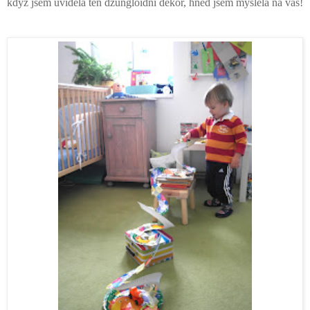
když jsem uviděla ten džungloidní dekor, hned jsem myslela na vás!