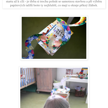
startu až k cíli - je třeba si trochu pohrát se samotnou stavbou a při výběru
papírových talířů berte ty nejhlubší, co mají u okraje pěkný žlábek.