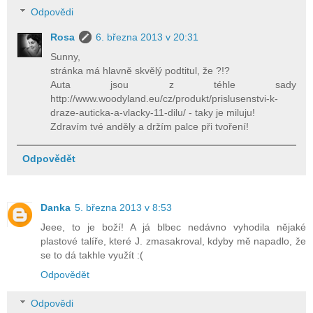
Odpovědi
Rosa
6. března 2013 v 20:31
Sunny,
stránka má hlavně skvělý podtitul, že ?!?
Auta jsou z téhle sady
http://www.woodyland.eu/cz/produkt/prislusenstvi-k-
draze-auticka-a-vlacky-11-dilu/ - taky je miluju!
Zdravím tvé anděly a držím palce při tvoření!
Odpovědět
Danka
5. března 2013 v 8:53
Jeee, to je boží! A já blbec nedávno vyhodila nějaké
plastové talíře, které J. zmasakroval, kdyby mě napadlo, že
se to dá takhle využít :(
Odpovědět
Odpovědi