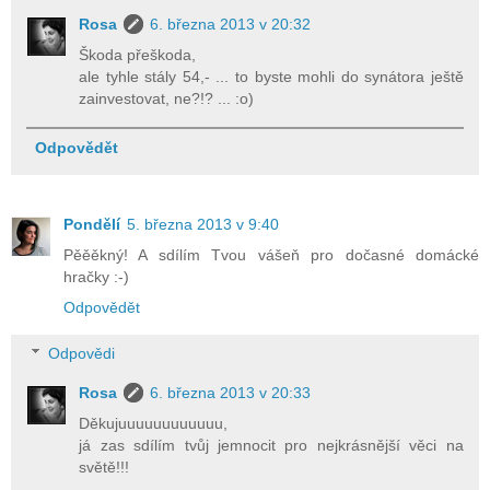
Rosa
6. března 2013 v 20:32
Škoda přeškoda,
ale tyhle stály 54,- ... to byste mohli do synátora ještě
zainvestovat, ne?!? ... :o)
Odpovědět
Pondělí
5. března 2013 v 9:40
Pěěěkný! A sdílím Tvou vášeň pro dočasné domácké
hračky :-)
Odpovědět
Odpovědi
Rosa
6. března 2013 v 20:33
Děkujuuuuuuuuuuuu,
já zas sdílím tvůj jemnocit pro nejkrásnější věci na
světě!!!