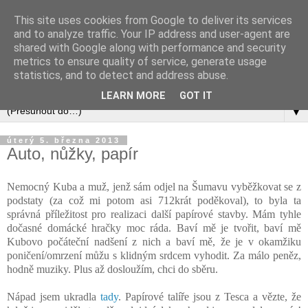
This site uses cookies from Google to deliver its services
and to analyze traffic. Your IP address and user-agent are
shared with Google along with performance and security
metrics to ensure quality of service, generate usage
statistics, and to detect and address abuse.
LEARN MORE
GOT IT
▼
úterý 5. března 2013
Auto, nůžky, papír
Nemocný Kuba a muž, jenž sám odjel na Šumavu vyběžkovat se z
podstaty (za což mi potom asi 712krát poděkoval), to byla ta
správná příležitost pro realizaci další papírové stavby. Mám tyhle
dočasné domácké hračky moc ráda. Baví mě je tvořit, baví mě
Kubovo počáteční nadšení z nich a baví mě, že je v okamžiku
poničení/omrzení můžu s klidným srdcem vyhodit. Za málo peněz,
hodně muziky. Plus až dosloužím, chci do sběru.
Nápad jsem ukradla
tady
. Papírové talíře jsou z Tesca a vězte, že