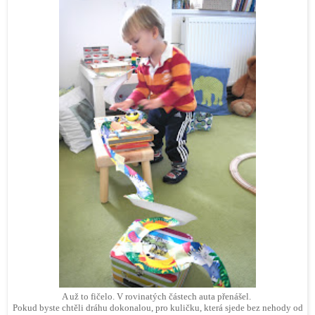
A už to fičelo. V rovinatých částech auta přenášel.
Pokud byste chtěli dráhu dokonalou, pro kuličku, která sjede bez nehody od