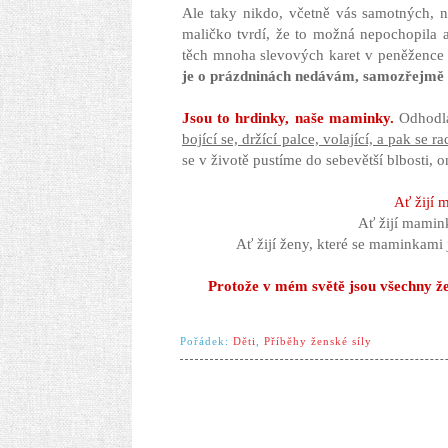
Ale taky nikdo, včetně vás samotných, n
maličko tvrdí, že to možná nepochopila 
těch mnoha slevových karet v peněžence a
je o prázdninách nedávám, samozřejmě k
Jsou to hrdinky, naše maminky.
Odhodlan
bojící se, držící palce, volající, a pak se ra
se v životě pustíme do sebevětší blbosti, 
Ať žijí m
Ať žijí mamink
Ať žijí ženy, které se maminkami j
Protože v mém světě jsou všechny žen
Pořádek:
Děti
,
Příběhy ženské síly