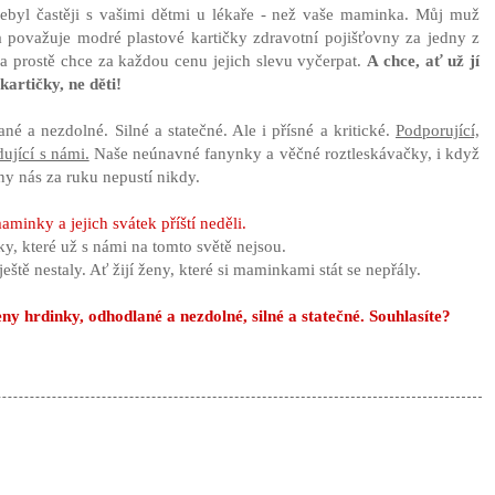
ebyl častěji s vašimi dětmi u lékaře - než vaše maminka. Můj muž
a považuje modré plastové kartičky zdravotní pojišťovny za jedny z
 prostě chce za každou cenu jejich slevu vyčerpat.
A chce, ať už jí
artičky, ne děti!
é a nezdolné. Silné a statečné. Ale i přísné a kritické.
Podporující,
dující s námi.
Naše neúnavné fanynky a věčné roztleskávačky, i když
ony nás za ruku nepustí nikdy.
aminky a jejich svátek příští neděli.
y, které už s námi na tomto světě nejsou.
eště nestaly. Ať žijí ženy, které si maminkami stát se nepřály.
y hrdinky, odhodlané a nezdolné, silné a statečné. Souhlasíte?