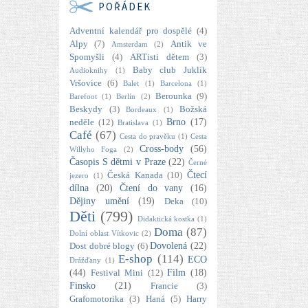
POŘÁDEK
Adventní kalendář pro dospělé
(4)
Alpy
(7)
Antik ve
Amsterdam
(2)
Spomyšli
(4)
ARTisti dětem
(3)
Baby club Juklík
Audioknihy
(1)
Vršovice
(6)
Balet
(1)
Barcelona
(1)
Berounka
(9)
Barefoot
(1)
Berlín
(2)
Beskydy
(3)
Božská
Bordeaux
(1)
Brno
(17)
neděle
(12)
Bratislava
(1)
Café
(67)
Cesta do pravěku
(1)
Cesta
Cross-body
(56)
Willyho Foga
(2)
Časopis S dětmi v Praze
(22)
Černé
Čtecí
Česká Kanada
(10)
jezero
(1)
dílna
(20)
Čtení do vany
(16)
Dějiny umění
(19)
Deka
(10)
Děti
(799)
Didaktická kostka
(1)
Doma
(87)
Dolní oblast Vítkovic
(2)
Dovolená
(22)
Dost dobré blogy
(6)
E-shop
(114)
ECO
Drážďany
(1)
(44)
Film
(18)
Festival Mini
(12)
Finsko
(21)
Francie
(3)
Grafomotorika
(3)
Haná
(5)
Harry