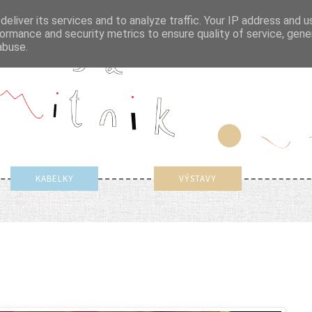
eliver its services and to analyze traffic. Your IP address and 
ormance and security metrics to ensure quality of service, gen
abuse.
KABELKY
VÝSTAVY