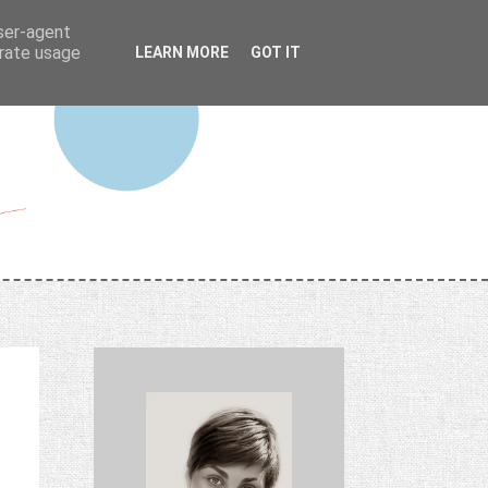
user-agent
erate usage
LEARN MORE
GOT IT