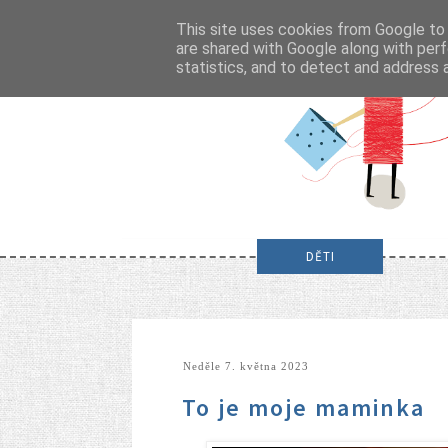
This site uses cookies from Google to d
are shared with Google along with perf
statistics, and to detect and address 
DĚTI
neděle 7. května 2023
To je moje maminka