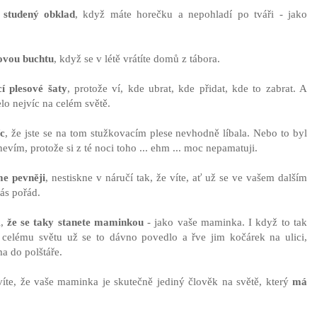
 studený obklad
, když máte horečku a nepohladí po tváři - jako
hovou buchtu
, když se v létě vrátíte domů z tábora.
í plesové šaty
, protože ví, kde ubrat, kde přidat, kde to zabrat. A
lo nejvíc na celém světě.
íc
, že jste se na tom stužkovacím plese nevhodně líbala. Nebo to byl
evím, protože si z té noci toho ... ehm ... moc nepamatuji.
me pevněji
, nestiskne v náručí tak, že víte, ať už se ve vašem dalším
ás pořád.
i,
že se taky stanete maminkou
- jako vaše maminka. I když to tak
celému světu už se to dávno povedlo a řve jim kočárek na ulici,
a do polštáře.
víte, že vaše maminka je skutečně jediný člověk na světě, který
má