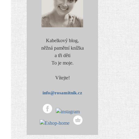
Kabelkový blog,
něžná pamětní knížka
a tři děti
To je moje.
Vítejte!
info@rosamitnik.cz