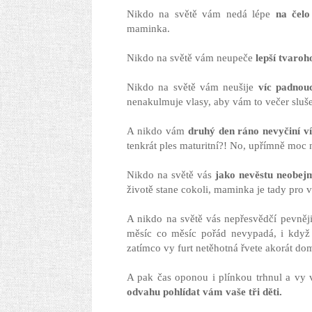
Nikdo na světě vám nedá lépe
na čelo
maminka.
Nikdo na světě vám neupeče
lepší tvaro
Nikdo na světě vám neušije
víc padnouc
nenakulmuje vlasy, aby vám to večer sluše
A nikdo vám
druhý den ráno nevyčiní v
tenkrát ples maturitní?! No, upřímně moc n
Nikdo na světě vás
jako nevěstu neobej
životě stane cokoli, maminka je tady pro v
A nikdo na světě vás nepřesvědčí pevněj
měsíc co měsíc pořád nevypadá, i když 
zatímco vy furt netěhotná řvete akorát dom
A pak čas oponou i plínkou trhnul a vy 
odvahu pohlídat vám vaše tři děti.