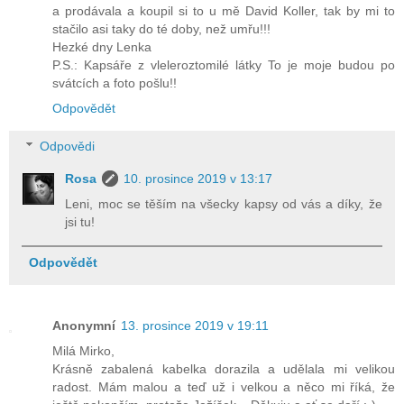
a prodávala a koupil si to u mě David Koller, tak by mi to
stačilo asi taky do té doby, než umřu!!!
Hezké dny Lenka
P.S.: Kapsáře z vleleroztomilé látky To je moje budou po
svátcích a foto pošlu!!
Odpovědět
Odpovědi
Rosa
10. prosince 2019 v 13:17
Leni, moc se těším na všecky kapsy od vás a díky, že
jsi tu!
Odpovědět
Anonymní
13. prosince 2019 v 19:11
Milá Mirko,
Krásně zabalená kabelka dorazila a udělala mi velikou
radost. Mám malou a teď už i velkou a něco mi říká, že