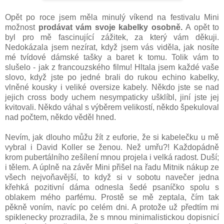
Opět po roce jsem měla minulý víkend na festivalu Mini
možnost
prodávat vám svoje kabelky osobně.
A opět to
byl pro mě fascinující zážitek, za který vám děkuji.
Nedokázala jsem nezírat, když jsem vás viděla, jak nosíte
mé tvídové dámské tašky a baret k tomu. Tolik vám to
slušelo - jak z francouzského filmu! Hltala jsem každé vaše
slovo, když jste po jedné brali do rukou echino kabelky,
vlněné kousky i veliké oversize kabely. Někdo jste se nad
jejich cross body uchem nesympaticky ušklíbl, jiní jste jej
kvitovali. Někdo váhal s výběrem velikostí, někdo špekuloval
nad počtem, někdo věděl hned.
Nevím, jak dlouho můžu žít z euforie, že si kabelečku u mě
vybral i David Koller se ženou. Než umřu?! Každopádně
krom pubertálního zešílení mnou projela i velká radost. Duší;
i tělem. A úplně na závěr Mini přišel na řadu Mitnik nákup ze
všech nejvoňavější, to když si v sobotu navečer jedna
křehká pozitivní dáma odnesla šedé psaníčko spolu s
oblakem mého parfému. Prostě se mě zeptala, čím tak
pěkně voním, navíc po celém dni. A protože už předtím mi
spiklenecky prozradila, že s mnou minimalistickou dopisnicí