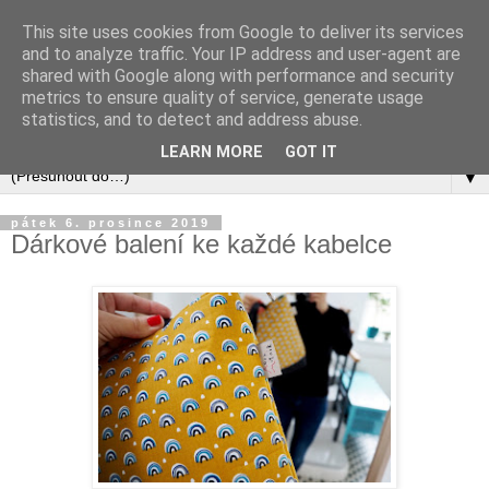
This site uses cookies from Google to deliver its services
and to analyze traffic. Your IP address and user-agent are
shared with Google along with performance and security
metrics to ensure quality of service, generate usage
statistics, and to detect and address abuse.
LEARN MORE
GOT IT
▼
pátek 6. prosince 2019
Dárkové balení ke každé kabelce