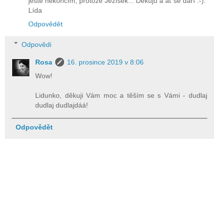
ještě nekončím, protože Ježíšek... Děkuju a ať se daří :-).
Lída
Odpovědět
Odpovědi
Rosa
16. prosince 2019 v 8:06
Wow!
Lidunko, děkuji Vám moc a těším se s Vámi - dudlaj
dudlaj dudlajdáá!
Odpovědět