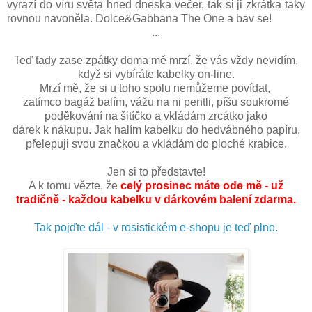
vyrazí do víru světa hned dneska večer, tak si ji zkrátka taky
rovnou navoněla. Dolce&Gabbana The One a bav se!
...
Teď tady zase zpátky doma mě mrzí, že vás vždy nevidím,
když si vybíráte kabelky on-line.
Mrzí mě, že si u toho spolu nemůžeme povídat,
zatímco bagáž balím, vážu na ni pentli, píšu soukromé
poděkování na šitíčko a vkládám zrcátko jako
dárek k nákupu. Jak halím kabelku do hedvábného papíru,
přelepuji svou značkou a vkládám do ploché krabice.
Jen si to představte!
A k tomu vězte, že
celý prosinec máte ode mě - už
tradičně - každou kabelku v dárkovém balení zdarma.
Tak pojďte dál - v rosistickém e-shopu je teď plno.