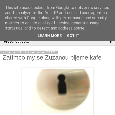
This site uses cookies from Google to deliver its services
and to analyze traffic. Your IP address and user-agent are
shared with Google along with performance and security
metrics to ensure quality of service, generate usage
statistics, and to detect and address abuse.
LEARN MORE
GOT IT
▼
středa 15. listopadu 2017
Zatímco my se Zuzanou pijeme kafe