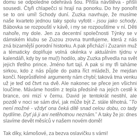
domu se odpoledne odehrává šou. Přišla návštěva - přišli
sousedi. Čtyři chlapečci si hrají na ponorku. Do hry ponořit
se to oni umí! Schody duní. Zuzka navrhuje, že musíme
naše kvarteto jednou taky spolu vyfotit -
jsou jako schody
.
Bábovka se rozpouští v kávě, i my se rozpouštíme v ní. Děti
nahoře, my dole. Jen za decentní společnosti Týnky se v
dámském klubu se Zuzou zrovna trumfujeme, která z nás
zná bizarnější porodní historku. A pak přichází i Zuzanin muž
a tématicky doplňuje volná okénka v aktuálním týdnu v
kalendáři, kdy by se mu(!) hodilo, aby Zuzka přivedla na svět
jejich třetího prince. Jméno furt tají. A pak si my tři taháme
sirkou, kdo z nás půjde do patra říct mládeži, že mejdan
končí. Neprůstřelné argumenty nám chybí; taková tma venku
už je teď od čtvrt na dvě. Ale nakonec se přece jen všichni
loučíme. Máváme hostím z tepla předsíně na jejich cestě k
brance, oni mizí v černu. David je tentokrát nestihl, ale
pozdě v noci se sám diví, jak může být Z. stále těhotná. "
To
není možné - vždyť ona čeká dítě snad celou dobu, co tady
bydlíme. Dyť já ji ani netěhotnou neznám.
" A taky že jo: dnes
slavíme devět měsíců v našem novém domě!
Tak díky, kámošové, za bezva oslavičku s vámi!