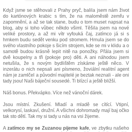
Když jsme se stěhovali z Prahy pryč, balila jsem nám život
do kartónových krabic s tím, že na maloměstě zemřu v
zapomnění, a až se tak stane, budu o tom muset napsat na
blog, aby si toho vůbec někdo všiml. Těšila jsem na nové
veliké prostory, a až mi vítr vyfouká čaj, zatímco já si s
hrnkem budu sedět venku pod stromem. Hrnula jsem se do
svého vlastního pokoje s šicím strojem, kde se mi v klidu a o
samotě budou krásně lepit nitě na ponožky. Přála jsem si
dvě koupelny a tři (pokoje pro) děti. A ani náhodou jsem
netušila, že s novým bydlištěm získáme ještě něco. V
inzerátu o nich nepsali ani písmeno, žoviální realitní agent
nám je zamlčel a původní majitelé je beztak neznali - ale oni
tady jsou! Naši báječní sousedé. Ti blízcí a ještě bližší.
Náš bonus. Překvápko. Více než vánoční dárek.
Jsou místní. Zkušení. Mladí a mladě se cítící. Vtipní,
velkorysí, laskaví, družní. A všichni dohromady mají baj očko
tak sto dětí. Tak my si tady u nás na vsi žijeme.
A
zatímco my se Zuzanou pijeme kafe
, ve zbytku našeho