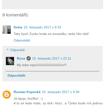
9 komentářů:
Greta
15. listopadu 2017 v 9:33
Taky bych Zuzku brala za sousedku, teda Vás obě!
Odpovědět
Odpovědi
Rosa
15. listopadu 2017 v 22:11
My tebe nejvííííííííííííííííííííííííííííc!!!
Odpovědět
Rozmar Kopecká
15. listopadu 2017 v 9:36
Já tipuju Jozífka! :-)
A to se teda máte, vy dvě i kluci...a Týnka bude mít jednou