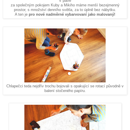
V patře
za společným pokojem Kuby a Mikiho máme menší bezejmenný
prostor, s množství denního světla, za to úplně bez nábytku.
A ten je
pro nové nadměrné vybarvovaní jako malovaný!
Chlapečci teda nejdřív trochu bojovali s opakující se rotací původně v
balení stočeného papíru.