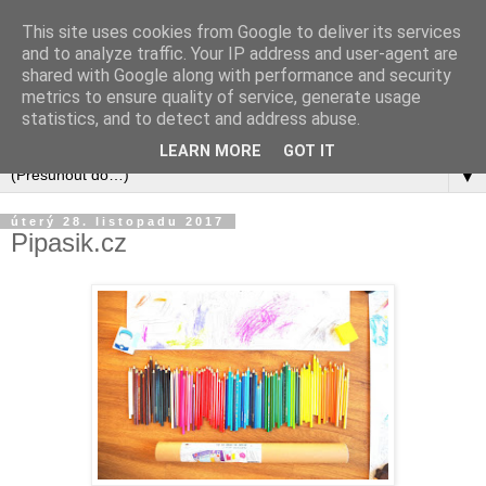
This site uses cookies from Google to deliver its services
and to analyze traffic. Your IP address and user-agent are
shared with Google along with performance and security
metrics to ensure quality of service, generate usage
statistics, and to detect and address abuse.
LEARN MORE
GOT IT
▼
úterý 28. listopadu 2017
Pipasik.cz