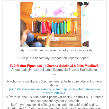
... kdy roztřídili všecky naše pastelky do duhové škály.
...
Což je pro nebarevný listopad ten nejlepší nápad!
Tvůrčí duo Pipasik.cz je Zuzana Šuleková a Jitka Musilová.
A tuto sadu jim ve spolupráci ilustrovala Zuzana Kráľovičová.
...
A koho jsme nalákala, vůbec se neostýchejte a projděte si kromě e-
shopu i
jejich dětské kreativní aktivity, které mají na svých stránkách ke
stažení
zdarma
.
Můžete se spolu s nimi naučit poznávat hodiny, sestrojit si 2D robota
nebo se konečně vyznat v hostech,
kteří nyní pravidelně přilétají se nasvačit do vaší ptačí budky.
Nabídka teď čítá více než neskutečných třicet výborných zábav pro