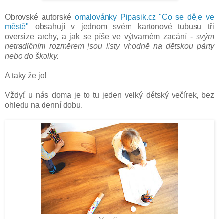
Obrovské autorské
omalovánky Pipasik.cz "Co se děje ve
městě"
obsahují v jednom svém kartónové tubusu tři
oversize archy, a jak se píše ve výtvarném zadání - s
vým
netradičním rozměrem jsou listy vhodně na dětskou párty
nebo do školky.
A taky že jo!
Vždyť u nás doma je to tu jeden velký dětský večírek, bez
ohledu na denní dobu.