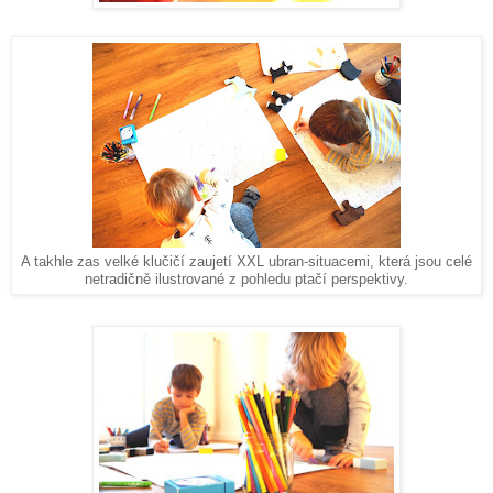
A takhle zas velké klučičí zaujetí XXL ubran-situacemi, která jsou celé
netradičně ilustrované z pohledu ptačí perspektivy.