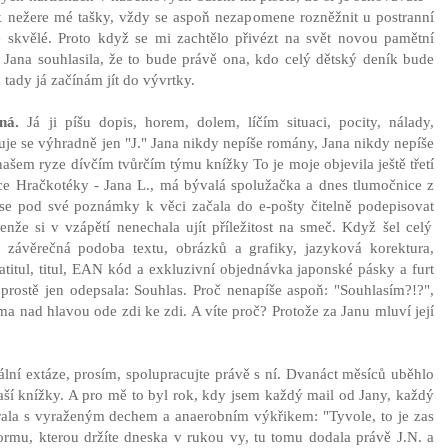
ak nežere mé tašky, vždy se aspoň nezapomene rozněžnit u postranní
e skvělé. Proto když se mi zachtělo přivézt na svět novou pamětní
y Jana souhlasila, že to bude právě ona, kdo celý dětský deník bude
tady já začínám jít do vývrtky.
ná.
Já ji píšu dopis, horem, dolem, líčím situaci, pocity, nálady,
je se výhradně jen "J." Jana nikdy nepíše romány, Jana nikdy nepíše
našem ryze dívčím tvůrčím týmu knížky To je moje objevila ještě třetí
lce Hračkotéky - Jana L., má bývalá spolužačka a dnes tlumočnice z
 se pod své poznámky k věci začala do e-pošty čitelně podepisovat
nže si v vzápětí nenechala ujít příležitost na smeč. Když šel celý
se závěrečná podoba textu, obrázků a grafiky, jazyková korektura,
atitul, titul, EAN kód a exkluzivní objednávka japonské pásky a furt
a prostě jen odepsala: Souhlas. Proč nenapíše aspoň: "Souhlasím?!?",
a nad hlavou ode zdi ke zdi. A víte proč? Protože za Janu mluví její
uální extáze, prosím, spolupracujte právě s ní. Dvanáct měsíců uběhlo
aší knížky. A pro mě to byl rok, kdy jsem každý mail od Jany, každý
írala s vyraženým dechem a anaerobním výkřikem: "Tyvole, to je zas
formu, kterou držíte dneska v rukou vy, tu tomu dodala právě J.N. a