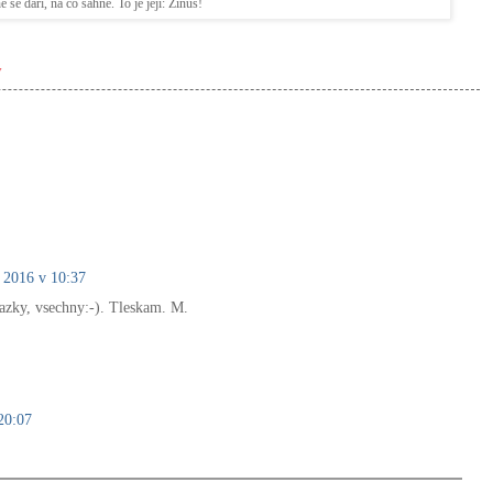
ě se daří, na co sáhne. To je její: Zinuš!
y
 2016 v 10:37
razky, vsechny:-). Tleskam. M.
20:07