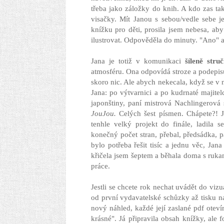
třeba jako záložky do knih. A kdo zas t
visačky. Mít Janou s sebou/vedle sebe j
knížku pro děti, prosila jsem nebesa, ab
ilustrovat. Odpověděla do minuty. "Ano" a 
Jana je totiž v komunikaci
šíleně struč
atmosféru. Ona odpovídá stroze a podepisu
skoro nic. Ale abych nekecala, když se v 
Jana: po výtvarnici a po kudrnaté majite
japonštiny, paní mistrová Nachlingerová
JouJou.
Celých šest písmen. Chápete?! Je
tenhle velký projekt do finále, ladila 
konečný počet stran, přebal, předsádka, p
bylo potřeba řešit tisíc a jednu věc, Jan
křičela jsem šeptem a běhala doma s rukam
práce.
Jestli se chcete rok nechat uvádět do viz
od první vydavatelské schůzky až tisku n
nový náhled, každé její zaslané pdf otev
krásné". Já připravila obsah knížky, ale 