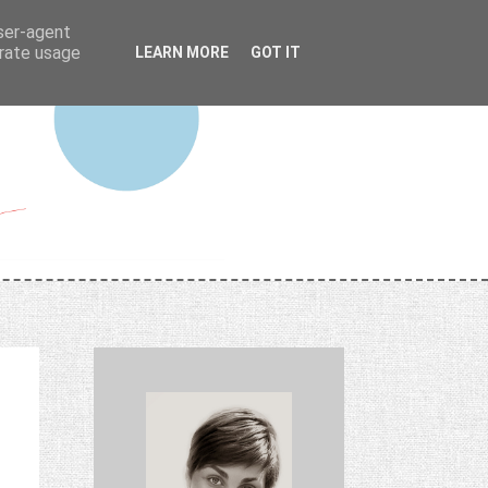
user-agent
erate usage
LEARN MORE
GOT IT