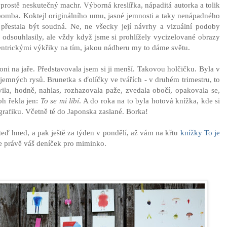
e prostě neskutečný machr. Výborná kreslířka, nápaditá autorka a tolik
 bomba. Koktejl originálního umu, jasné jemnosti a taky nenápadného
přestala být soudná. Ne, ne všecky její návrhy a vizuální podoby
odsouhlasily, ale vždy když jsme si prohlížely vycizelované obrazy
centrickými výkřiky na tím, jakou nádheru my to dáme světu.
oni na jaře. Představovala jsem si ji menší. Takovou holčičku. Byla v
a jemných rysů. Brunetka s ďolíčky ve tvářích - v druhém trimestru, to
ila, hodně, nahlas, rozhazovala paže, zvedala obočí, opakovala se,
oh řekla jen:
To se mi líbí
. A do roka na to byla hotová knížka, kde si
í grafiku. Včetně té do Japonska zaslané. Borka!
teď hned, a pak ještě za týden v pondělí, až vám na křtu
knížky To je
e právě váš deníček pro miminko.