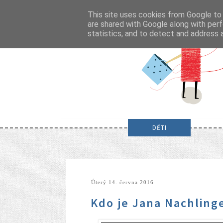
This site uses cookies from Google to d
are shared with Google along with perf
statistics, and to detect and address 
DĚTI
úterý 14. června 2016
Kdo je Jana Nachling