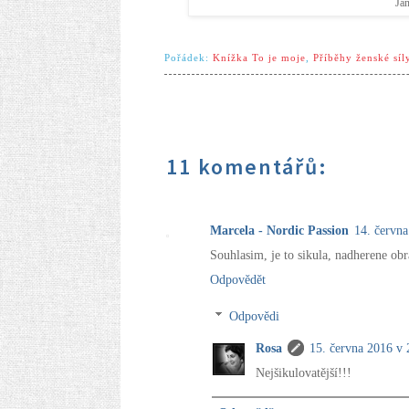
Jan
Pořádek:
Knížka To je moje
,
Příběhy ženské síl
11 komentářů:
Marcela - Nordic Passion
14. června
Souhlasim, je to sikula, nadherene ob
Odpovědět
Odpovědi
Rosa
15. června 2016 v 
Nejšikulovatější!!!