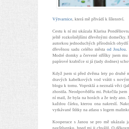
Výtvarnice
, která mě přivádí k šílenství.
Cestu k ní mi ukázala Klarisa Ponděliov
ještě rozkošnějšími dřevěnými domečky. Hrá
autorkou jednoduchých přírodních obydlí
dřevěnou sadu celého města
od JouJou
.
Modré domky a červené stříšky jsem mu h
papírové krabičce si já (tady dodnes) sc
Když jsem si před dvěma lety po druhé m
dravých kabelkových vod vrátit s novými
blogu k tomu. Voprsklá a neznalá věci (j
zhostila. Neodpověděla mi. Pokrčila jsem 
ní mail, že byla na horách a že tedy ano.
každou čárku, kterou ona nakreslí. Nako
vytkávané štítky na atlasu s logem malin
Kooperace s Janou se pro mě ukázala ja
navštívenku, hned mi ji chválil. O děkovn