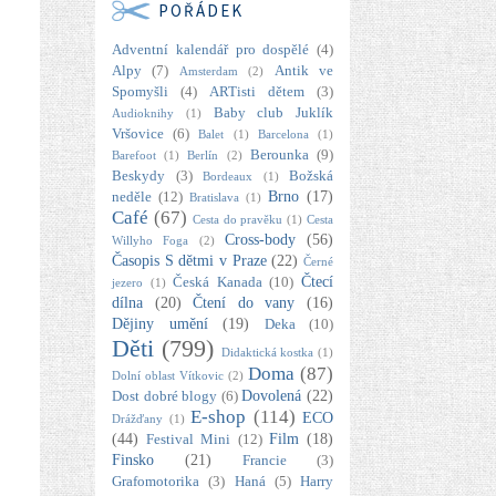
POŘÁDEK
Adventní kalendář pro dospělé
(4)
Alpy
(7)
Antik ve
Amsterdam
(2)
Spomyšli
(4)
ARTisti dětem
(3)
Baby club Juklík
Audioknihy
(1)
Vršovice
(6)
Balet
(1)
Barcelona
(1)
Berounka
(9)
Barefoot
(1)
Berlín
(2)
Beskydy
(3)
Božská
Bordeaux
(1)
Brno
(17)
neděle
(12)
Bratislava
(1)
Café
(67)
Cesta do pravěku
(1)
Cesta
Cross-body
(56)
Willyho Foga
(2)
Časopis S dětmi v Praze
(22)
Černé
Čtecí
Česká Kanada
(10)
jezero
(1)
dílna
(20)
Čtení do vany
(16)
Dějiny umění
(19)
Deka
(10)
Děti
(799)
Didaktická kostka
(1)
Doma
(87)
Dolní oblast Vítkovic
(2)
Dovolená
(22)
Dost dobré blogy
(6)
E-shop
(114)
ECO
Drážďany
(1)
(44)
Film
(18)
Festival Mini
(12)
Finsko
(21)
Francie
(3)
Grafomotorika
(3)
Haná
(5)
Harry