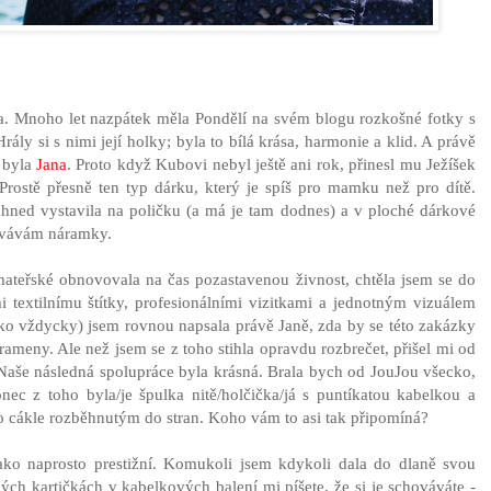
na. Mnoho let nazpátek měla Pondělí na svém blogu rozkošné fotky s
ly si s nimi její holky; byla to bílá krása, harmonie a klid. A právě
 byla
Jana
. Proto když Kubovi nebyl ještě ani rok, přinesl mu Ježíšek
 Prostě přesně ten typ dárku, který je spíš pro mamku než pro dítě.
ned vystavila na poličku (a má je tam dodnes) a v ploché dárkové
hovávám náramky.
ateřské obnovovala na čas pozastavenou živnost, chtěla jsem se do
 textilnímu štítky, profesionálními vizitkami a jednotným vizuálem
ako vždycky) jsem rovnou napsala právě Janě, zda by se této zakázky
rameny. Ale než jsem se z toho stihla opravdu rozbrečet, přišel mi od
 Naše následná spolupráce byla krásná. Brala bych od JouJou všecko,
nec z toho byla/je špulka nitě/holčička/já s puntíkatou kabelkou a
ko cákle rozběhnutým do stran. Koho vám to asi tak připomíná?
ko naprosto prestižní. Komukoli jsem kdykoli dala do dlaně svou
ých kartičkách v kabelkových balení mi píšete, že si je schováváte -