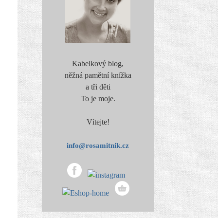
Kabelkový blog,
něžná pamětní knížka
a tři děti
To je moje.
Vítejte!
info@rosamitnik.cz