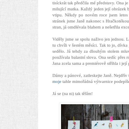
tisíckrát tak předčila mé představy. Ona j
milující matka. Každý jeden její obrázek
vtipu. Někdy po novém roce jsem letos 
stránek jsme Janě nakonec s Hračkotékou 
stran, já omdlévala blahem a nešetřila ex
Viděly jsme se spolu naživo jen jednou. L
tu chvíli v šestém měsíci. Tak to jo, dívk
sedělo. Já tehdy za dlouhým stolem mluv
používala balastní slova. Ona sedíc přes r
Jana zcela sama a premiérově střihla i jej
Dámy a pánové, zatleskejte Janě. Nejdřív 
moje
tahle mimořádná výtvarnice podepíš
Já se (na ni) tak těším!