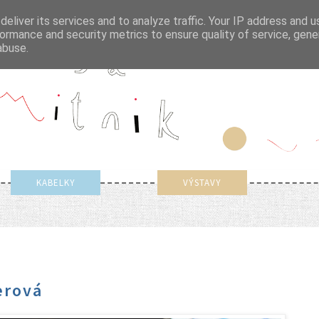
eliver its services and to analyze traffic. Your IP address and 
ormance and security metrics to ensure quality of service, gen
abuse.
KABELKY
VÝSTAVY
erová