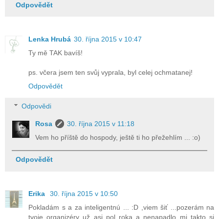
Odpovědět
Lenka Hrubá
30. října 2015 v 10:47
Ty mě TAK bavíš!
ps. včera jsem ten svůj vyprala, byl celej ochmatanej!
Odpovědět
Odpovědi
Rosa
30. října 2015 v 11:18
Vem ho příště do hospody, ještě ti ho přežehlím ... :o)
Odpovědět
Erika
30. října 2015 v 10:50
Pokladám s a za inteligentnú ... :D ,viem šiť ...pozerám na
tvoje organizéry už asi pol roka a nenapadlo mi takto si