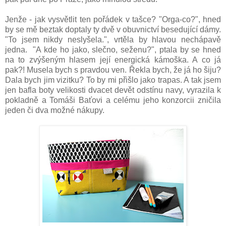
Jenže - jak vysvětlit ten pořádek v tašce? "Orga-co?", hned
by se mě beztak doptaly ty dvě v obuvnictví besedující dámy.
"To jsem nikdy neslyšela.", vrtěla by hlavou nechápavě
jedna. "A kde ho jako, slečno, seženu?", ptala by se hned
na to zvýšeným hlasem její energická kámoška. A co já
pak?! Musela bych s pravdou ven. Řekla bych, že já ho šiju?
Dala bych jim vizitku? To by mi přišlo jako trapas. A tak jsem
jen bafla boty velikosti dvacet devět odstínu navy, vyrazila k
pokladně a Tomáši Baťovi a celému jeho konzorcii zničila
jeden či dva možné nákupy.