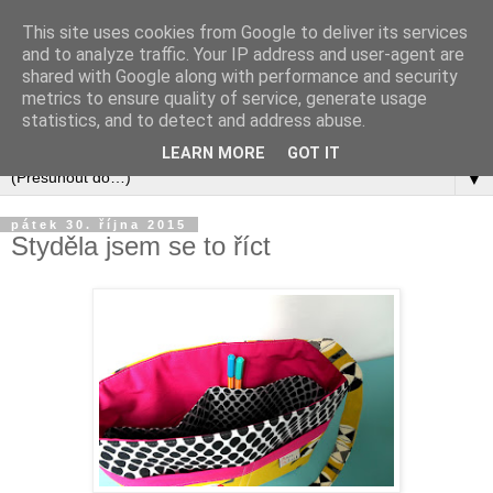
This site uses cookies from Google to deliver its services
and to analyze traffic. Your IP address and user-agent are
shared with Google along with performance and security
metrics to ensure quality of service, generate usage
statistics, and to detect and address abuse.
LEARN MORE
GOT IT
▼
pátek 30. října 2015
Styděla jsem se to říct