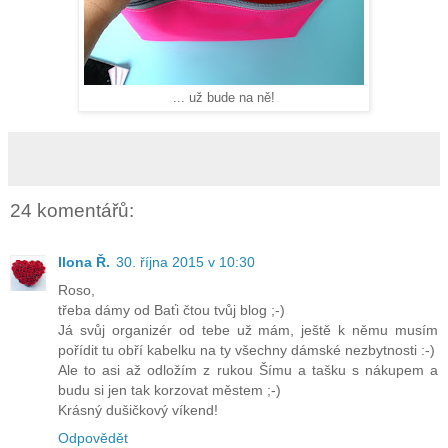
... už bude na ně!
24 komentářů:
Ilona Ř.
30. října 2015 v 10:30
Roso,
třeba dámy od Baťi čtou tvůj blog ;-)
Já svůj organizér od tebe už mám, ještě k němu musím
pořídit tu obří kabelku na ty všechny dámské nezbytnosti :-)
Ale to asi až odložím z rukou Šímu a tašku s nákupem a
budu si jen tak korzovat městem ;-)
Krásný dušičkový víkend!
Odpovědět