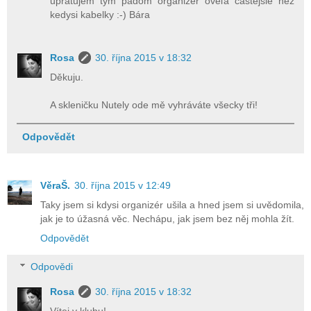
upratujem tým pádom organizér oveľa častejšie než
kedysi kabelky :-) Bára
Rosa
30. října 2015 v 18:32
Děkuju.
A skleničku Nutely ode mě vyhráváte všecky tři!
Odpovědět
VěraŠ.
30. října 2015 v 12:49
Taky jsem si kdysi organizér ušila a hned jsem si uvědomila,
jak je to úžasná věc. Nechápu, jak jsem bez něj mohla žít.
Odpovědět
Odpovědi
Rosa
30. října 2015 v 18:32