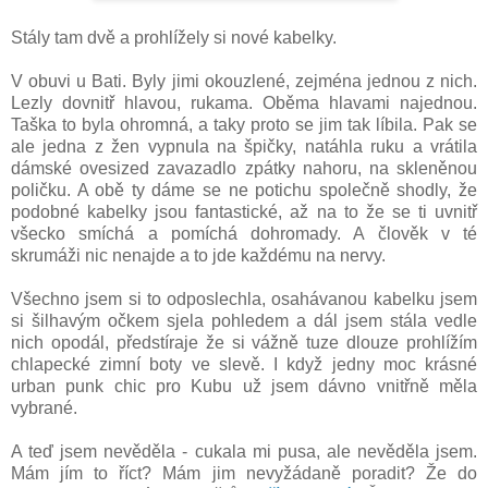
Stály tam dvě a prohlížely si nové kabelky.
V obuvi u Bati. Byly jimi okouzlené, zejména jednou z nich.
Lezly dovnitř hlavou, rukama. Oběma hlavami najednou.
Taška to byla ohromná, a taky proto se jim tak líbila. Pak se
ale jedna z žen vypnula na špičky, natáhla ruku a vrátila
dámské ovesized zavazadlo zpátky nahoru, na skleněnou
poličku. A obě ty dáme se ne potichu společně shodly, že
podobné kabelky jsou fantastické, až na to že se ti uvnitř
všecko smíchá a pomíchá dohromady. A člověk v té
skrumáži nic nenajde a to jde každému na nervy.
Všechno jsem si to odposlechla, osahávanou kabelku jsem
si šilhavým očkem sjela pohledem a dál jsem stála vedle
nich opodál, předstíraje že si vážně tuze dlouze prohlížím
chlapecké zimní boty ve slevě. I když jedny moc krásné
urban punk chic pro Kubu už jsem dávno vnitřně měla
vybrané.
A teď jsem nevěděla - cukala mi pusa, ale nevěděla jsem.
Mám jím to říct? Mám jim nevyžádaně poradit? Že do