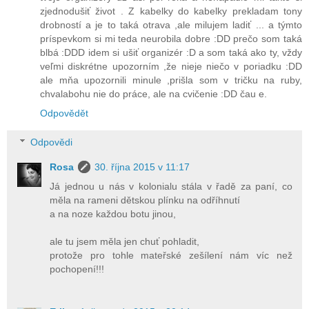
zjednodušiť život . Z kabelky do kabelky prekladam tony
drobností a je to taká otrava ,ale milujem ladiť ... a týmto
príspevkom si mi teda neurobila dobre :DD prečo som taká
blbá :DDD idem si ušiť organizér :D a som taká ako ty, vždy
veľmi diskrétne upozorním ,že nieje niečo v poriadku :DD
ale mňa upozornili minule ,prišla som v tričku na ruby,
chvalabohu nie do práce, ale na cvičenie :DD čau e.
Odpovědět
Odpovědi
Rosa
30. října 2015 v 11:17
Já jednou u nás v kolonialu stála v řadě za paní, co
měla na rameni dětskou plínku na odříhnutí
a na noze každou botu jinou,
ale tu jsem měla jen chuť pohladit,
protože pro tohle mateřské zešílení nám víc než
pochopení!!!