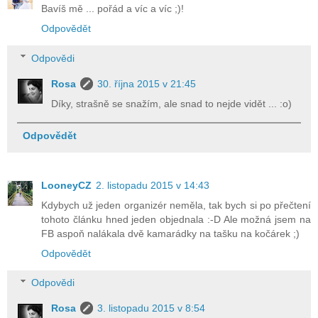
Bavíš mě ... pořád a víc a víc ;)!
Odpovědět
Odpovědi
Rosa
30. října 2015 v 21:45
Díky, strašně se snažím, ale snad to nejde vidět ... :o)
Odpovědět
LooneyCZ
2. listopadu 2015 v 14:43
Kdybych už jeden organizér neměla, tak bych si po přečtení
tohoto článku hned jeden objednala :-D Ale možná jsem na
FB aspoň nalákala dvě kamarádky na tašku na kočárek ;)
Odpovědět
Odpovědi
Rosa
3. listopadu 2015 v 8:54