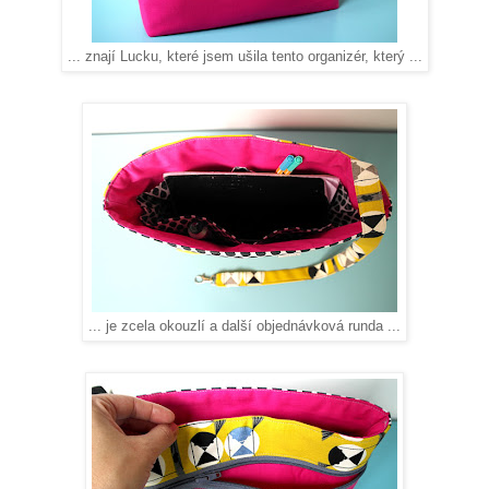
... znají Lucku, které jsem ušila tento organizér, který ...
... je zcela okouzlí a další objednávková runda ...