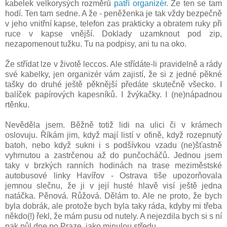
kabelek velkorysých rozměrů
patří organizér
. Že ten se tam
hodí. Ten tam sedne. A že - peněženka je tak vždy bezpečně
v jeho vnitřní kapse, telefon zas prakticky a obratem ruky při
ruce v kapse vnější. Doklady uzamknout pod zip,
nezapomenout tužku. Tu na podpisy, ani tu na oko.
Že střídat lze v životě leccos. Ale střídáte-li pravidelně a rády
své kabelky, jen organizér vám zajistí, že si z jedné pěkné
tašky do druhé ještě pěknější předáte skutečně všecko. I
balíček papírových kapesníků. I žvýkačky. I (ne)nápadnou
rtěnku.
Nevěděla jsem. Běžně totiž lidi na ulici či v krámech
oslovuju. Říkám jim, když mají listí v ofině, když rozepnutý
batoh, nebo když sukni i s podšívkou vzadu (ne)šťastně
vyhrnutou a zastrčenou až do punčocháčů. Jednou jsem
taky v brzkých ranních hodinách na trase meziměstské
autobusové linky Havířov - Ostrava tiše upozorňovala
jemnou slečnu, že ji v její husté hlavě visí ještě jedna
natáčka. Pěnová. Růžová. Dělám to. Ale ne proto, že bych
byla dobrák, ale protože bych byla taky ráda, kdyby mi třeba
někdo(!) řekl, že mám pusu od nutely. A nejezdila bych si s ní
pak půl dne po Praze, jako minulou středu.