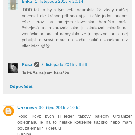
Erika
1. listopadu 2015 v 20:14
:DDD tak ta by s tým veľa neurobila 😅 vtedy radšej
nevedieť ale krásna príhoda aj ja ti ešte jednu pridam
ešte teraz sa smejem..slovenska herečka miša
čobejová to rozpravala ako ju okukoval mladík na
zastávke a ona si namyslala ze ju spoznal on k nej
pristúpil a vraví máte na zadku sukňu zaseknutu v
nilonkách 😅😅
Rosa
2. listopadu 2015 v 8:58
Ještě že nejsem hérečka!
Odpovědět
Unknown
30. října 2015 v 10:52
Roso, když bych si jeden takový báječný Organizér
objednala, je na to nějaké kouzelné tlačítko nebo mám
použít email? ;) dekuju
Gabina