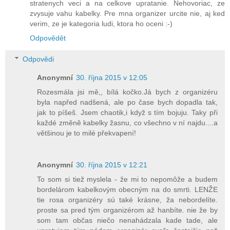
stratenych veci a na celkove upratanie. Nehovoriac, ze
zvysuje vahu kabelky. Pre mna organizer urcite nie, aj ked
verim, ze je kategoria ludi, ktora ho oceni :-)
Odpovědět
Odpovědi
Anonymní
30. října 2015 v 12:05
Rozesmála jsi mě,, bílá kočko.Já bych z organizéru
byla napřed nadšená, ale po čase bych dopadla tak,
jak to píšeš. Jsem chaotik,i když s tím bojuju. Taky při
každé změně kabelky žasnu, co všechno v ní najdu....a
většinou je to milé překvapení!
Anonymní
30. října 2015 v 12:21
To som si tiež myslela - že mi to nepomôže a budem
bordelárom kabelkovým obecným na do smrti. LENŽE
tie rosa organizéry sú také krásne, ža nebordelíte.
proste sa pred tým organizérom až hanbíte. nie že by
som tam občas niečo nenahádzala kade tade, ale