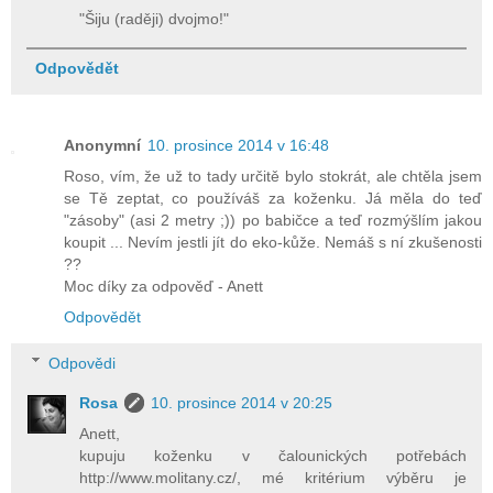
"Šiju (raději) dvojmo!"
Odpovědět
Anonymní
10. prosince 2014 v 16:48
Roso, vím, že už to tady určitě bylo stokrát, ale chtěla jsem
se Tě zeptat, co používáš za koženku. Já měla do teď
"zásoby" (asi 2 metry ;)) po babičce a teď rozmýšlím jakou
koupit ... Nevím jestli jít do eko-kůže. Nemáš s ní zkušenosti
??
Moc díky za odpověď - Anett
Odpovědět
Odpovědi
Rosa
10. prosince 2014 v 20:25
Anett,
kupuju koženku v čalounických potřebách
http://www.molitany.cz/, mé kritérium výběru je