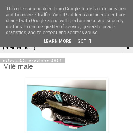
This site uses cookies from Google to deliver its services
and to analyze traffic. Your IP address and user-agent are
shared with Google along with performance and security
metrics to ensure quality of service, generate usage
statistics, and to detect and address abuse.
LEARN MORE
GOT IT
▼
středa 10. prosince 2014
Milé malé