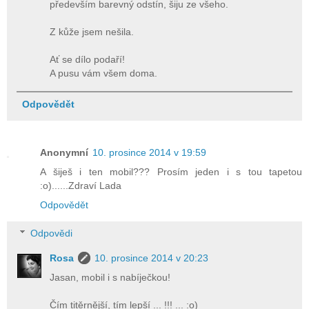
především barevný odstín, šiju ze všeho.
Z kůže jsem nešila.
Ať se dílo podaří!
A pusu vám všem doma.
Odpovědět
Anonymní
10. prosince 2014 v 19:59
A šiješ i ten mobil??? Prosím jeden i s tou tapetou
:o)......Zdraví Lada
Odpovědět
Odpovědi
Rosa
10. prosince 2014 v 20:23
Jasan, mobil i s nabíječkou!
Čím titěrnější, tím lepší ... !!! ... :o)