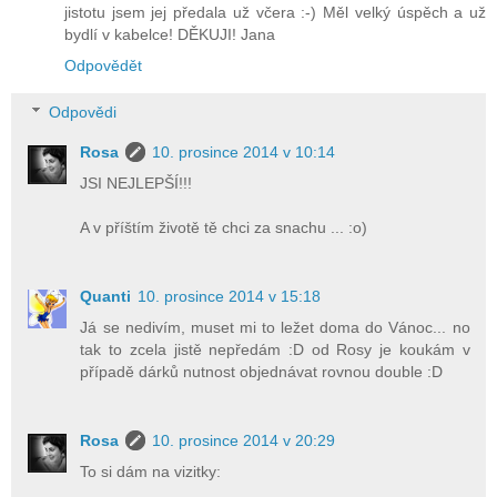
jistotu jsem jej předala už včera :-) Měl velký úspěch a už
bydlí v kabelce! DĚKUJI! Jana
Odpovědět
Odpovědi
Rosa
10. prosince 2014 v 10:14
JSI NEJLEPŠÍ!!!
A v příštím životě tě chci za snachu ... :o)
Quanti
10. prosince 2014 v 15:18
Já se nedivím, muset mi to ležet doma do Vánoc... no
tak to zcela jistě nepředám :D od Rosy je koukám v
případě dárků nutnost objednávat rovnou double :D
Rosa
10. prosince 2014 v 20:29
To si dám na vizitky: