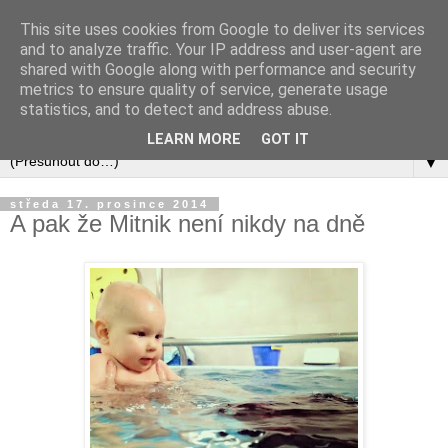
This site uses cookies from Google to deliver its services
and to analyze traffic. Your IP address and user-agent are
shared with Google along with performance and security
metrics to ensure quality of service, generate usage
statistics, and to detect and address abuse.
LEARN MORE
GOT IT
▼
středa 17. prosince 2014
A pak že Mitnik není nikdy na dně