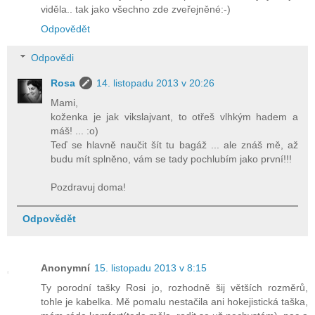
viděla.. tak jako všechno zde zveřejněné:-)
Odpovědět
Odpovědi
Rosa
14. listopadu 2013 v 20:26
Mami,
koženka je jak vikslajvant, to otřeš vlhkým hadem a
máš! ... :o)
Teď se hlavně naučit šít tu bagáž ... ale znáš mě, až
budu mít splněno, vám se tady pochlubím jako první!!!
Pozdravuj doma!
Odpovědět
Anonymní
15. listopadu 2013 v 8:15
Ty porodní tašky Rosi jo, rozhodně šij větších rozměrů,
tohle je kabelka. Mě pomalu nestačila ani hokejistická taška,