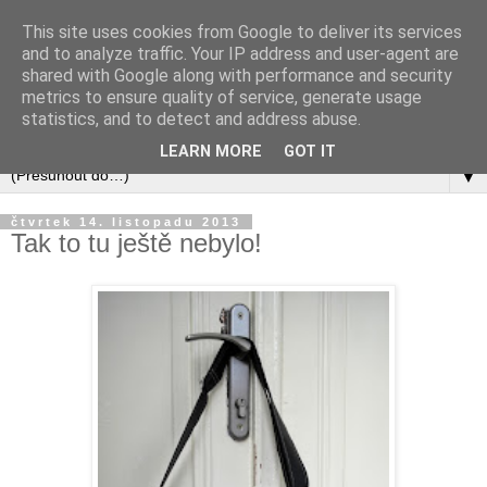
This site uses cookies from Google to deliver its services
and to analyze traffic. Your IP address and user-agent are
shared with Google along with performance and security
metrics to ensure quality of service, generate usage
statistics, and to detect and address abuse.
LEARN MORE
GOT IT
▼
čtvrtek 14. listopadu 2013
Tak to tu ještě nebylo!