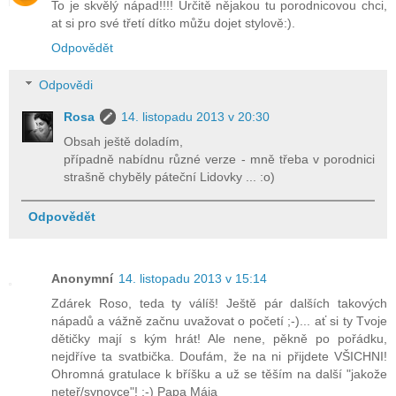
To je skvělý nápad!!!! Určitě nějakou tu porodnicovou chci,
at si pro své třetí dítko můžu dojet stylově:).
Odpovědět
Odpovědi
Rosa
14. listopadu 2013 v 20:30
Obsah ještě doladím,
případně nabídnu různé verze - mně třeba v porodnici
strašně chyběly páteční Lidovky ... :o)
Odpovědět
Anonymní
14. listopadu 2013 v 15:14
Zdárek Roso, teda ty válíš! Ještě pár dalších takových
nápadů a vážně začnu uvažovat o početí ;-)... ať si ty Tvoje
dětičky mají s kým hrát! Ale nene, pěkně po pořádku,
nejdříve ta svatbička. Doufám, že na ni přijdete VŠICHNI!
Ohromná gratulace k bříšku a už se těším na další "jakože
neteř/synovce"! ;-) Papa Mája