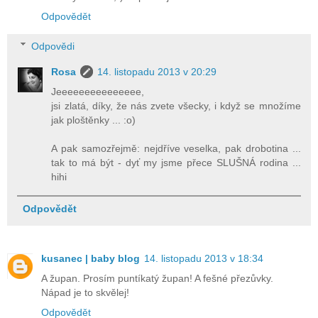
Odpovědět
Odpovědi
Rosa
14. listopadu 2013 v 20:29
Jeeeeeeeeeeeeeee,
jsi zlatá, díky, že nás zvete všecky, i když se množíme
jak ploštěnky ... :o)
A pak samozřejmě: nejdříve veselka, pak drobotina ...
tak to má být - dyť my jsme přece SLUŠNÁ rodina ...
hihi
Odpovědět
kusanec | baby blog
14. listopadu 2013 v 18:34
A župan. Prosím puntíkatý župan! A fešné přezůvky.
Nápad je to skvělej!
Odpovědět