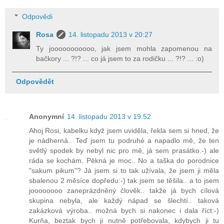
Odpovědi
Rosa
14. listopadu 2013 v 20:27
Ty jooooooooooo, jak jsem mohla zapomenou na
bačkory ... ?!? ... co já jsem to za rodičku ... ?!? ... :o)
Odpovědět
Anonymní
14. listopadu 2013 v 19:52
Ahoj Rosi, kabelku když jsem uviděla, řekla sem si hned, že
je nádherná.. Teď jsem tu podruhé a napadlo mě, že ten
světlý spodek by nebyl nic pro mě, já sem prasátko.-) ale
ráda se kochám. Pěkná je moc.. No a taška do porodnice
"sakum pikum"? Já jsem si to tak užívala, že jsem ji měla
sbalenou 2 měsíce dopředu:-) tak jsem se těšila.. a to jsem
joooooooo zaneprázdněný člověk.. takže já bych cílová
skupina nebyla, ale každý nápad se šlechtí.. taková
zakázková výroba.. možná bych si nakonec i dala říct:-)
Kurňa, beztak bych ji nutně potřebovala, kdybych ji tu