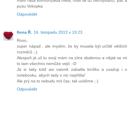
mám ráda komfort(teda měla, rodit se už nechystám). pac a
pusu Vokopka
Odpovědět
Ilona Ř.
16. listopadu 2013 v 19:23
Roso,
super nápad , ale myslím, že by musela být určitě větších
rozměrů ;-)
Alespoň já už tu svoji mám na zítra sbalenou a nějak se mi
to tam všechno nemůže vejít :-D
Já si taky totiž asi naivně zabalila knížku a uvažuji i o
notebooku, abych tady o nic nepřišla!
Ale prý na to nebudu mít čas, tak uvidíme ;-)
Odpovědět