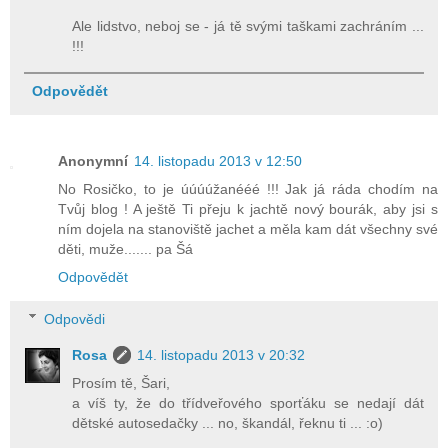
Ale lidstvo, neboj se - já tě svými taškami zachráním ...
!!!
Odpovědět
Anonymní
14. listopadu 2013 v 12:50
No Rosičko, to je úúúúžanééé !!! Jak já ráda chodím na
Tvůj blog ! A ještě Ti přeju k jachtě nový bourák, aby jsi s
ním dojela na stanoviště jachet a měla kam dát všechny své
děti, muže....... pa Šá
Odpovědět
Odpovědi
Rosa
14. listopadu 2013 v 20:32
Prosím tě, Šari,
a víš ty, že do třídveřového sporťáku se nedají dát
dětské autosedačky ... no, škandál, řeknu ti ... :o)