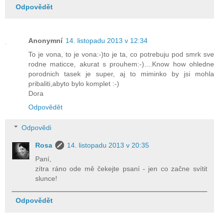
Odpovědět
Anonymní
14. listopadu 2013 v 12:34
To je vona, to je vona:-)to je ta, co potrebuju pod smrk sve
rodne maticce, akurat s prouhem:-)....Know how ohledne
porodnich tasek je super, aj to miminko by jsi mohla
pribaliti,abyto bylo komplet :-)
Dora
Odpovědět
Odpovědi
Rosa
14. listopadu 2013 v 20:35
Paní,
zítra ráno ode mě čekejte psaní - jen co začne svítit
slunce!
Odpovědět