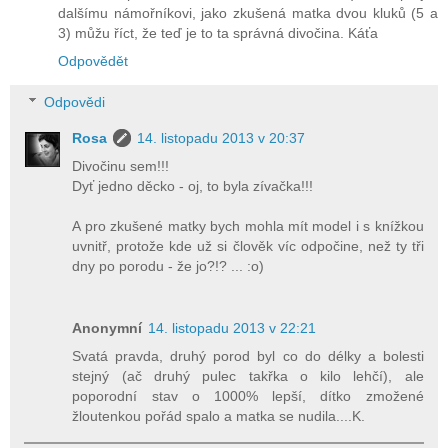
dalšímu námořníkovi, jako zkušená matka dvou kluků (5 a
3) můžu říct, že teď je to ta správná divočina. Káťa
Odpovědět
Odpovědi
Rosa
14. listopadu 2013 v 20:37
Divočinu sem!!!
Dyť jedno děcko - oj, to byla zívačka!!!
A pro zkušené matky bych mohla mít model i s knížkou
uvnitř, protože kde už si člověk víc odpočine, než ty tři
dny po porodu - že jo?!? ... :o)
Anonymní
14. listopadu 2013 v 22:21
Svatá pravda, druhý porod byl co do délky a bolesti
stejný (ač druhý pulec takřka o kilo lehčí), ale
poporodní stav o 1000% lepší, dítko zmožené
žloutenkou pořád spalo a matka se nudila....K.