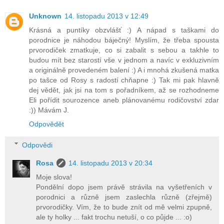
Unknown
14. listopadu 2013 v 12:49
Krásná a puntíky obzvlášť :) A nápad s taškami do
porodnice je náhodou báječný! Myslím, že třeba spousta
prvorodiček zmatkuje, co si zabalit s sebou a takhle to
budou mít bez starostí vše v jednom a navíc v exkluzivním
a originálně provedeném balení :) A i mnohá zkušená matka
po tašce od Rosy s radostí chňapne :) Tak mi pak hlavně
dej vědět, jak jsi na tom s pořadníkem, až se rozhodneme
Eli pořídit sourozence aneb plánovanému rodičovství zdar
:)) Mávám J.
Odpovědět
Odpovědi
Rosa
14. listopadu 2013 v 20:34
Moje slova!
Pondělní dopo jsem právě strávila na vyšetřeních v
porodnici a různě jsem zaslechla různě (zřejmě)
prvorodičky. Vím, že to bude znít od mě velmi zpupně,
ale ty holky ... fakt trochu netuší, o co půjde ... :o)