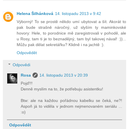
Helena Šilhánková
14. listopadu 2013 v 9:42
Výborný! To se prostě někdo umí ubytovat a šít. Akorát to
pak bude strašně náročný, už slyším ty maminkovské
hovory: Hele, to porodnice mě zaregistrovali v pohodě, ale
u Rosy, tam ti je to beznadějný, tam byl takovej nával! :))...
Můžu pak dělat sekretářku? Klidně i na jachtě :).
Odpovědět
Odpovědi
Rosa
14. listopadu 2013 v 20:39
Pojď!!!
Denně myslím na to, že potřebuju asistentku!
Btw: ale na každou pořádnou kabelku se čeká, ne?!
Aspoň já to viděla v jednom nejmenovaném seriálu ...
:o)
Odpovědět