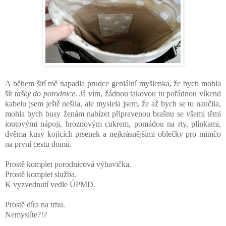
A během šití mě napadla prudce geniální myšlenka, že bych mohla
šít
tašky do porodnice
. Já vím, žádnou takovou tu pořádnou víkend
kabelu jsem ještě nešila, ale myslela jsem, že až bych se to naučila,
mohla bych busy ženám nabízet připravenou brašnu se všemi těmi
iontovými nápoji, hroznovým cukrem, pomádou na rty, plínkami,
dvěma kusy kojících prsenek a nejkrásnějšími oblečky pro mimčo
na první cestu domů.
Prostě komplet porodnicová výbavička.
Prostě komplet služba.
K vyzvednutí vedle ÚPMD.
Prostě díra na trhu.
Nemyslíte?!?